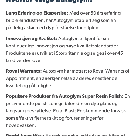
Lang Erfaring og Ekspertise:
Med over 50 års erfaring i
bilpleieindustrien, har Autoglym etablert seg som en
pålitelig aktør med dyp forståelse for bilpleie.
Innovasjon og Kvalitet:
Autoglym er kjent for sin
kontinuerlige innovasjon og høye kvalitetsstandarder.
Produktene er utviklet i Storbritannia og selges i over 45
land verden over.
Royal Warrants:
Autoglym har mottatt to Royal Warrants of
Appointment, en anerkjennelse av deres enestående
kvalitet og pålitelighet.
Populære Produkter fra Autoglym Super Resin Polish:
En
prisvinnende polish som gir bilen din en dyp glans og
langvarig beskyttelse. Polar Blast: En skummende forvask
som effektivt fjerner skitt og forurensninger før
hovedvasken.
Rapid Aqua Wax:
En rask og enkel måte å vokse bilen på,