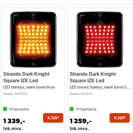
Strands Dark Knight
Strands Dark Knight
Square IZE Led
Square IZE Led
LED blinklys, mørk tonet linse
LED brems/baklys, mørk tonet linse
800632
800631
Varenr
Varenr
4
tilgjengelig
15
tilgjengelig
KJØP
KJØP
1 339,-
1 259,-
Ink.mva.
Ink.mva.