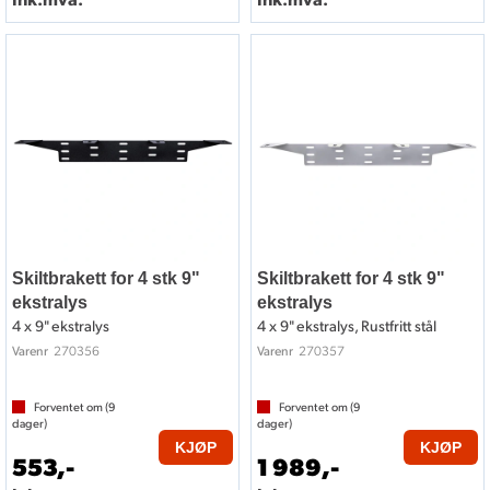
Skiltbrakett for 4 stk 9"
Skiltbrakett for 4 stk 9"
ekstralys
ekstralys
4 x 9" ekstralys
4 x 9" ekstralys, Rustfritt stål
270356
270357
Varenr
Varenr
Forventet om (
9
Forventet om (
9
dager)
dager)
KJØP
KJØP
553,-
1 989,-