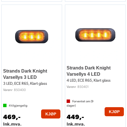
Strands Dark Knight
Strands Dark Knight
Varsellys 4 LED
Varsellys 3 LED
4 LED, ECE R65, Klart glass
3 LED, ECE R65, Klart glass
850401
Varenr
850400
Varenr
Forventet om (
9
4
tilgjengelig
dager)
KJØP
KJØP
469,-
449,-
Ink.mva.
Ink.mva.