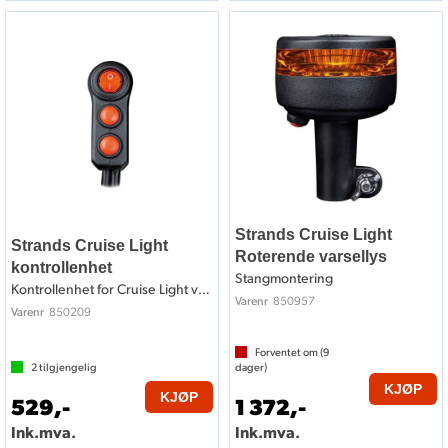
Strands Cruise Light
Strands Cruise Light
Roterende varsellys
kontrollenhet
Stangmontering
Kontrollenhet for Cruise Light varsellys
850957
Varenr
850209
Varenr
Forventet om (
9
2
tilgjengelig
dager)
KJØP
KJØP
529,-
1 372,-
Ink.mva.
Ink.mva.