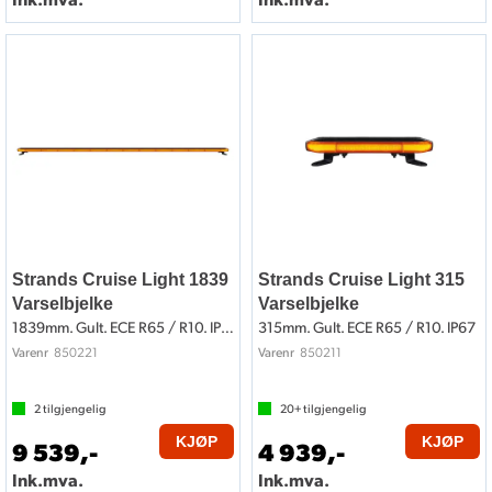
Strands Cruise Light 1839
Strands Cruise Light 315
Varselbjelke
Varselbjelke
1839mm. Gult. ECE R65 / R10. IP67
315mm. Gult. ECE R65 / R10. IP67
850221
850211
Varenr
Varenr
2
tilgjengelig
20+
tilgjengelig
KJØP
KJØP
9 539,-
4 939,-
Ink.mva.
Ink.mva.