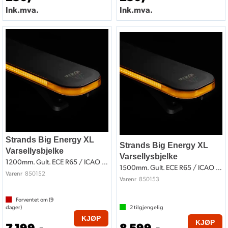
Ink.mva.
Ink.mva.
Strands Big Energy XL
Strands Big Energy XL
Varsellysbjelke
Varsellysbjelke
1200mm. Gult. ECE R65 / ICAO Lufthavn
1500mm. Gult. ECE R65 / ICAO Lufthavn
850152
Varenr
850153
Varenr
Forventet om (
9
dager)
2
tilgjengelig
KJØP
KJØP
7 199,-
8 599,-