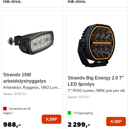
Ink.mva.
Ink.mva.
Strands 15W
Strands Big Energy 2.0 7"
arbeidslys/ryggelys
LED fjernlys
Arbeidslys, Ryggelys, 1862 Lumen
7", 9100 Lumen, 98W, pris per stk
809030
Varenr
901031
Varenr
Forventet om (
9
dager)
11
tilgjengelig
KJØP
KJØP
988,-
2 299,-