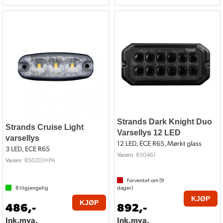
Strands Dark Knight Duo
Strands Cruise Light
Varsellys 12 LED
varsellys
12 LED, ECE R65, Mørkt glass
3 LED, ECE R65
850461
Varenr
850201HPA
Varenr
Forventet om (
9
8
tilgjengelig
dager)
KJØP
KJØP
486,-
892,-
Ink.mva.
Ink.mva.