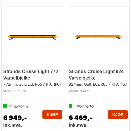
Strands Cruise Light 772
Strands Cruise Light 924
Varselbjelke
Varselbjelke
772mm. Gult. ECE R65 / R10. IP67
924mm. Gult. ECE R65 / R10. IP67
850214
850215
Varenr
Varenr
2
tilgjengelig
3
tilgjengelig
KJØP
KJØP
6 949,-
6 469,-
Ink.mva.
Ink.mva.