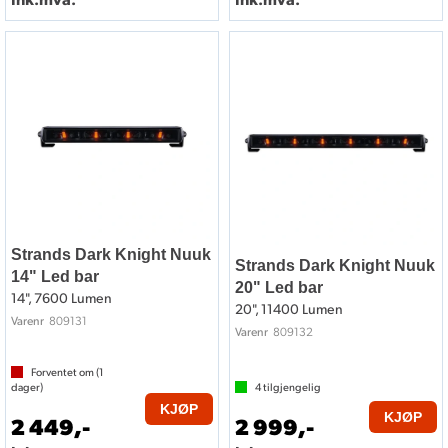
Strands Dark Knight Nuuk
Strands Dark Knight Nuuk
14" Led bar
20" Led bar
14", 7600 Lumen
20", 11400 Lumen
809131
Varenr
809132
Varenr
Forventet om (
1
dager)
4
tilgjengelig
KJØP
KJØP
2 449,-
2 999,-