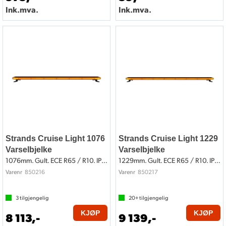
Ink.mva.
Ink.mva.
Strands Cruise Light 1076
Strands Cruise Light 1229
Varselbjelke
Varselbjelke
1076mm. Gult. ECE R65 / R10. IP67
1229mm. Gult. ECE R65 / R10. IP67
850216
850217
Varenr
Varenr
3
tilgjengelig
20+
tilgjengelig
KJØP
KJØP
8 113,-
9 139,-