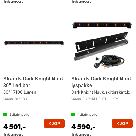
Ink.mva.
Ink.mva.
Strands Dark Knight Nuuk
Strands Dark Knight Nuuk
30" Led bar
lyspakke
30", 17100 Lumen
Dark Knight Nuuk, skiltbrakett,kabelsett
809133
DARKKNIGHTNUUKPK
Varenr
Varenr
3
tilgjengelig
4
tilgjengelig
KJØP
KJØP
4 501,-
4 590,-
Ink.mva.
Ink.mva.