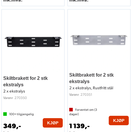
Skiltbrakett for 2 stk
Skiltbrakett for 2 stk
ekstralys
ekstralys
2 x ekstralys, Rustfritt stål
2 x ekstralys
270351
Varenr
270350
Varenr
Forventet om (
3
100+
tilgjengelig
dager)
KJØP
KJØP
349,-
1 139,-