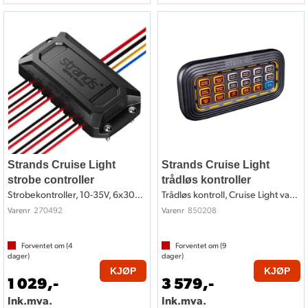
Strands Cruise Light
Strands Cruise Light
strobe controller
trådløs kontroller
Strobekontroller, 10-35V, 6x30W (180W)
Trådløs kontroll, Cruise Light varsellys
270492
850208
Varenr
Varenr
Forventet om (
4
Forventet om (
9
dager)
dager)
KJØP
KJØP
1 029,-
3 579,-
Ink.mva.
Ink.mva.