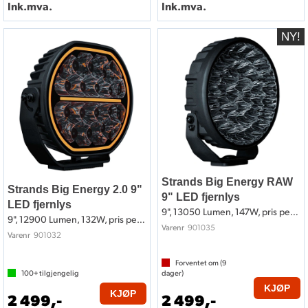
Ink.mva.
Ink.mva.
Strands Big Energy RAW
Strands Big Energy 2.0 9"
9" LED fjernlys
LED fjernlys
9", 13050 Lumen, 147W, pris per stk
9", 12900 Lumen, 132W, pris per stk
901035
Varenr
901032
Varenr
Forventet om (
9
100+
tilgjengelig
dager)
KJØP
KJØP
2 499,-
2 499,-