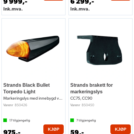
9 999,-
6 299,-
Ink.mva.
Ink.mva.
Strands Black Bullet
Strands brakett for
Torpedo Light
markeringslys
Markeringslys med innebygd varsellys
CC75, CC90
850426
850450
Varenr
Varenr
17
tilgjengelig
7
tilgjengelig
KJØP
KJØP
975,-
59,-