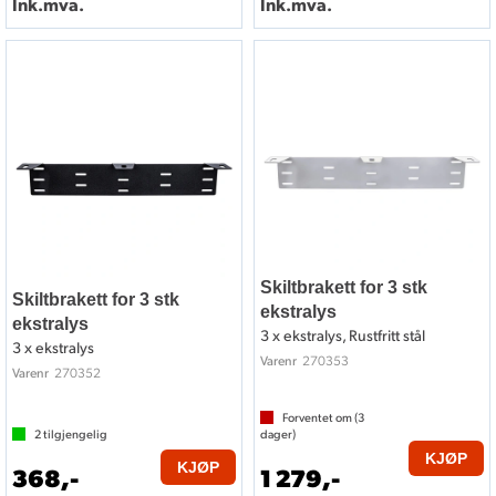
Ink.mva.
Ink.mva.
Skiltbrakett for 3 stk
Skiltbrakett for 3 stk
ekstralys
ekstralys
3 x ekstralys, Rustfritt stål
3 x ekstralys
270353
Varenr
270352
Varenr
Forventet om (
3
2
tilgjengelig
dager)
KJØP
KJØP
368,-
1 279,-