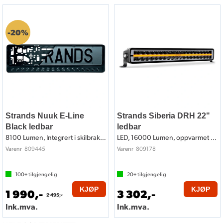
20%
Strands Nuuk E-Line
Strands Siberia DRH 22"
Black ledbar
ledbar
8100 Lumen, Integrert i skilbrakett
LED, 16000 Lumen, oppvarmet linse
809445
809178
Varenr
Varenr
100+
tilgjengelig
20+
tilgjengelig
KJØP
KJØP
1 990,-
3 302,-
2 495,-
Ink.mva.
Ink.mva.