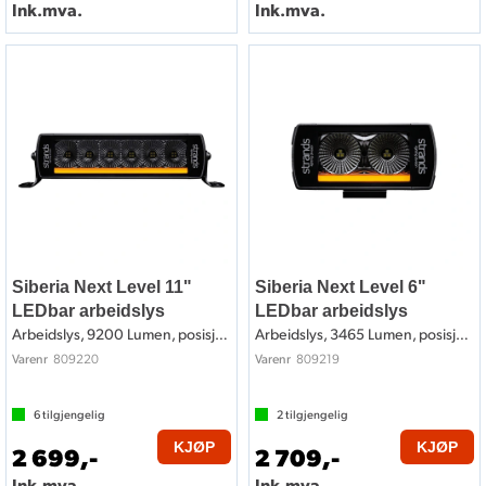
Ink.mva.
Ink.mva.
Siberia Next Level 11"
Siberia Next Level 6"
LEDbar arbeidslys
LEDbar arbeidslys
Arbeidslys, 9200 Lumen, posisjonslys
Arbeidslys, 3465 Lumen, posisjonslys
809220
809219
Varenr
Varenr
6
tilgjengelig
2
tilgjengelig
KJØP
KJØP
2 699,-
2 709,-
Ink.mva.
Ink.mva.