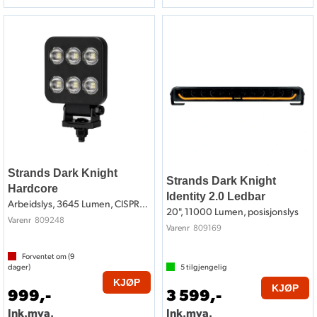
Strands Dark Knight
Strands Dark Knight
Hardcore
Identity 2.0 Ledbar
Arbeidslys, 3645 Lumen, CISPR25 klasse 3
20", 11000 Lumen, posisjonslys
809248
Varenr
809169
Varenr
Forventet om (
9
dager)
5
tilgjengelig
KJØP
KJØP
999,-
3 599,-
Ink.mva.
Ink.mva.