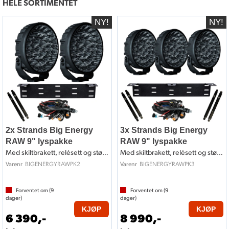
HELE SORTIMENTET
2x Strands Big Energy
3x Strands Big Energy
RAW 9" lyspakke
RAW 9" lyspakke
Med skiltbrakett, relésett og støttestag
Med skiltbrakett, relésett og støttestag
BIGENERGYRAWPK2
BIGENERGYRAWPK3
Varenr
Varenr
Forventet om (
9
Forventet om (
9
dager)
dager)
KJØP
KJØP
6 390,-
8 990,-