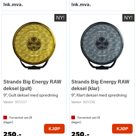
Ink.mva.
Ink.mva.
Strands Big Energy RAW
Strands Big Energy RAW
deksel (gult)
deksel (klar)
9", Gult deksel med spredning
9", Klart deksel med spredning
901037
901036
Varenr
Varenr
Forventet om (
9
Forventet om (
9
dager)
dager)
KJØP
KJØP
250,-
250,-