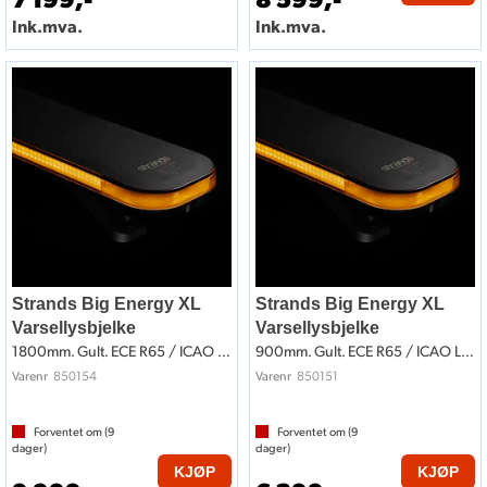
Ink.mva.
Ink.mva.
Strands Big Energy XL
Strands Big Energy XL
Varsellysbjelke
Varsellysbjelke
1800mm. Gult. ECE R65 / ICAO Lufthavn
900mm. Gult. ECE R65 / ICAO Lufthavn
850154
850151
Varenr
Varenr
Forventet om (
9
Forventet om (
9
dager)
dager)
KJØP
KJØP