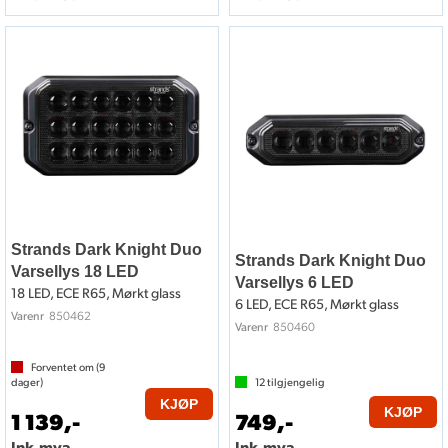
Strands Dark Knight Duo
Strands Dark Knight Duo
Varsellys 18 LED
Varsellys 6 LED
18 LED, ECE R65, Mørkt glass
6 LED, ECE R65, Mørkt glass
850462
Varenr
850460
Varenr
Forventet om (
9
dager)
12
tilgjengelig
KJØP
KJØP
1 139,-
749,-
Ink.mva.
Ink.mva.