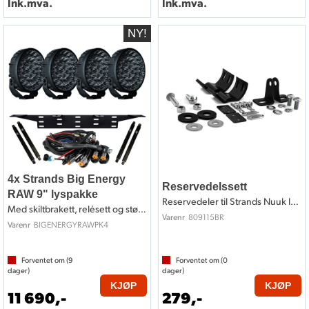
Ink.mva.
Ink.mva.
4x Strands Big Energy
Reservedelssett
RAW 9" lyspakke
Reservedeler til Strands Nuuk ledbar
Med skiltbrakett, relésett og støttestag
809115BR
Varenr
BIGENERGYRAWPK4
Varenr
Forventet om (
9
Forventet om (
0
dager)
dager)
KJØP
KJØP
11 690,-
279,-