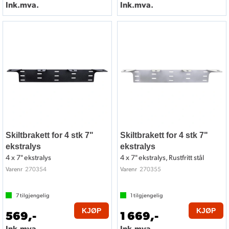
Ink.mva.
Ink.mva.
Skiltbrakett for 4 stk 7"
Skiltbrakett for 4 stk 7"
ekstralys
ekstralys
4 x 7" ekstralys
4 x 7" ekstralys, Rustfritt stål
270354
270355
Varenr
Varenr
7
tilgjengelig
1
tilgjengelig
KJØP
KJØP
569,-
1 669,-
Ink.mva.
Ink.mva.