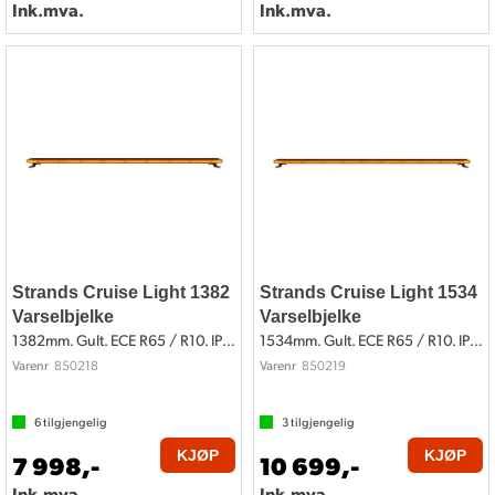
Ink.mva.
Ink.mva.
Strands Cruise Light 1382
Strands Cruise Light 1534
Varselbjelke
Varselbjelke
1382mm. Gult. ECE R65 / R10. IP67
1534mm. Gult. ECE R65 / R10. IP67
850218
850219
Varenr
Varenr
6
tilgjengelig
3
tilgjengelig
KJØP
KJØP
7 998,-
10 699,-
Ink.mva.
Ink.mva.