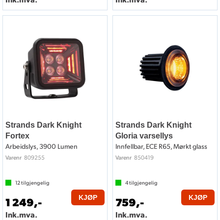
Strands Dark Knight
Strands Dark Knight
Fortex
Gloria varsellys
Arbeidslys, 3900 Lumen
Innfellbar, ECE R65, Mørkt glass
809255
850419
Varenr
Varenr
12
tilgjengelig
4
tilgjengelig
KJØP
KJØP
1 249,-
759,-
Ink.mva.
Ink.mva.