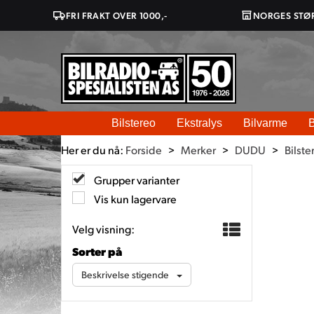
FRI FRAKT OVER 1000,-
NORGES STØ
Bilstereo
Ekstralys
Bilvarme
B
Her er du nå:
Forside
>
Merker
>
DUDU
>
Bilste
Grupper varianter
Vis kun lagervare
Velg visning:
Sorter på
Beskrivelse stigende