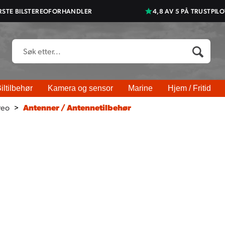
RSTE BILSTEREOFORHANDLER
4,8 AV 5 PÅ TRUSTPILO
iltilbehør
Kamera og sensor
Marine
Hjem / Fritid
reo
>
Antenner / Antennetilbehør