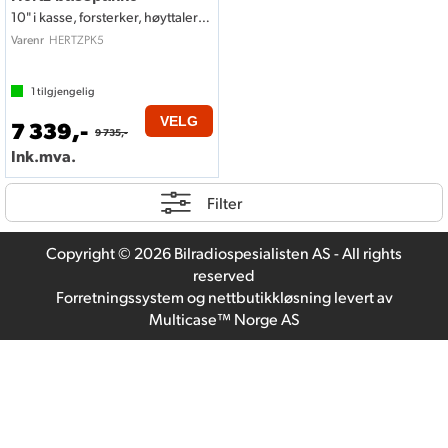
10" i kasse, forsterker, høyttalersett
HERTZPK5
Varenr
1
tilgjengelig
VELG
7 339,-
9 735,-
Ink.mva.
Filter
Copyright © 2026 Bilradiospesialisten AS - All rights
reserved
Forretningssystem
og
nettbutikkløsning
levert av
Multicase™ Norge AS