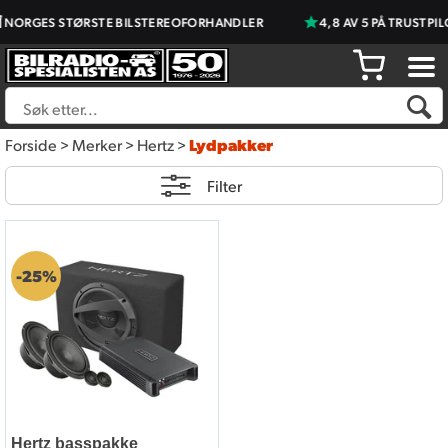
NORGES STØRSTE BILSTEREOFORHANDLER
4,8 AV 5 PÅ TRUSTPIL
Forside
>
Merker
>
Hertz
>
Lydpakker
Filter
25%
Hertz basspakke