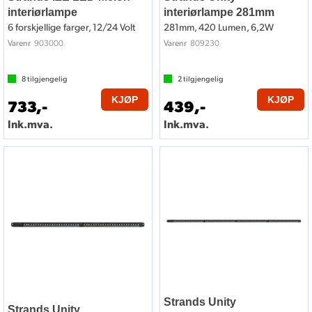
interiørlampe
interiørlampe 281mm
6 forskjellige farger, 12/24 Volt
281mm, 420 Lumen, 6,2W
903000
809230
Varenr
Varenr
8
tilgjengelig
2
tilgjengelig
KJØP
KJØP
733,-
439,-
Ink.mva.
Ink.mva.
Strands Unity
Strands Unity