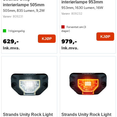
interiørlampe 953mm
interiørlampe 505mm
953mm, 1630 Lumen, 16W
505mm, 835 Lumen, 9,2W
809232
Varenr
809231
Varenr
Forventet om (
3
1
tilgjengelig
dager)
KJØP
KJØP
629,-
979,-
Ink.mva.
Ink.mva.
Strands Unity Rock Light
Strands Unity Rock Light