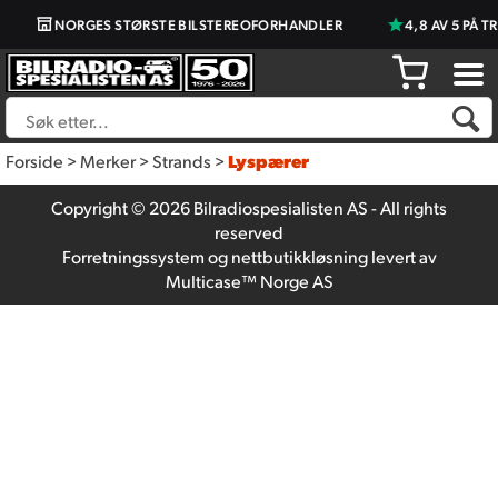
NORGES STØRSTE BILSTEREOFORHANDLER
4,8 AV 5 PÅ T
Forside
>
Merker
>
Strands
>
Lyspærer
Copyright © 2026 Bilradiospesialisten AS - All rights
reserved
Forretningssystem
og
nettbutikkløsning
levert av
Multicase™ Norge AS