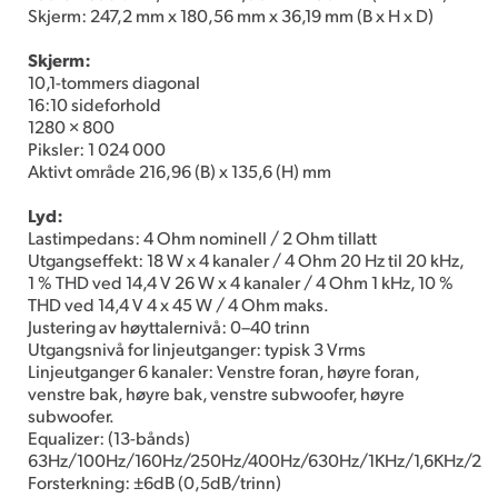
Skjerm: 247,2 mm x 180,56 mm x 36,19 mm (B x H x D)
Skjerm:
10,1-tommers diagonal
16:10 sideforhold
1280 × 800
Piksler: 1 024 000
Aktivt område 216,96 (B) x 135,6 (H) mm
Lyd:
Lastimpedans: 4 Ohm nominell / 2 Ohm tillatt
Utgangseffekt: 18 W x 4 kanaler / 4 Ohm 20 Hz til 20 kHz,
1 % THD ved 14,4 V 26 W x 4 kanaler / 4 Ohm 1 kHz, 10 %
THD ved 14,4 V 4 x 45 W / 4 Ohm maks.
Justering av høyttalernivå: 0–40 trinn
Utgangsnivå for linjeutganger: typisk 3 Vrms
Linjeutganger 6 kanaler: Venstre foran, høyre foran,
venstre bak, høyre bak, venstre subwoofer, høyre
subwoofer.
Equalizer: (13-bånds)
63Hz/100Hz/160Hz/250Hz/400Hz/630Hz/1KHz/1,6KHz/2,5
Forsterkning: ±6dB (0,5dB/trinn)