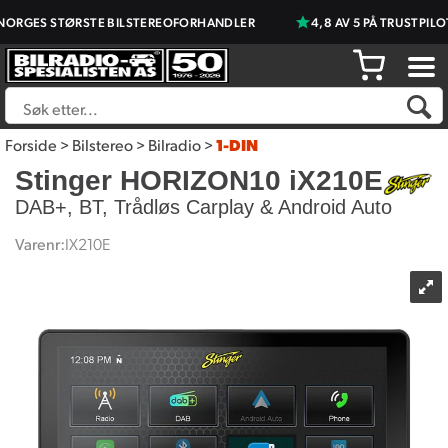
S STØRSTE BILSTEREOFORHANDLER
4,8 AV 5 PÅ TRUSTPILOT
Forside
>
Bilstereo
>
Bilradio
>
1-DIN
Stinger HORIZON10 iX210E
DAB+, BT, Trådløs Carplay & Android Auto
Varenr:
IX210E