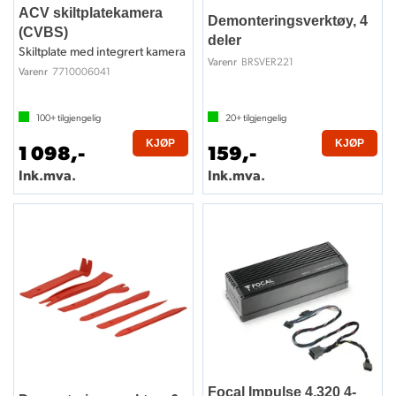
ACV skiltplatekamera
Demonteringsverktøy, 4
(CVBS)
deler
Skiltplate med integrert kamera
BRSVER221
Varenr
7710006041
Varenr
100+
tilgjengelig
20+
tilgjengelig
KJØP
KJØP
1 098,-
159,-
Ink.mva.
Ink.mva.
Focal Impulse 4.320 4-