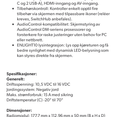
C og 2 USB-A), HDMI-inngang og AV-inngang.
Tilbehørskontroll: Kontroller enkelt opptil fire
tilbehør via skjermen med tilpassbare ikoner (reléer
kreves, SwitchHub anbefales).
AudioControl-kompatibilitet: Skjermstyring av
AudioControl DM-seriens prosessorer og
forsterkere for raske justeringer uten behov for PC
eller nettbrett.
ENLIGHT10 lysintegrasjon: Lys opp kjøreturen og få
bedre synlighet med dynamisk LED-belysning som
kan styres direkte fra skjermen.
Spesifikasjoner:
Generelt:
Driftsspenning: 10,5 VDC til 16 VDC
Jordingssystem: Negativ jord
Maks. strømforbruk: 15 A med sikring
Driftstemperatur (C) -20° til 70°
Dimensjoner:
Radiomodul: 177,7 mm x 112,96 mm x 50 mm (B x H x D)