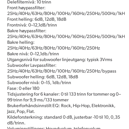
Delefilternivå: 10 trinn
Front høypassfilter:
25Hz/40Hz/63Hz/80Hz/100Hz/160Hz/250Hz/500Hz/1kHz/
Front helling: 6dB, 12dB, 18dB
Frontnivå: 0–12,1dB/trinn
Bakre høypassfilter:
25Hz/40Hz/63Hz/80Hz/100Hz/160Hz/250Hz/500Hz/1kHz/
Bakre helling:
25Hz/40Hz/63Hz/80Hz/100Hz/160Hz/250Hz
Bakre nivå: 0–12,1db/trinn
Utgangsnivå for subwoofer linjeutgang: typisk 3Vrms
Subwoofer Lavpassfilter:
25Hz/40Hz/63Hz/80Hz/100Hz/160Hz/250Hz/bypass
Subwoofer helling: 6dB, 12dB, 18dB
Subwoofer nivå: 0–15, 1db/trinn
Fase: 0 eller 180
Tidsjustering for 6 kanaler: 0 til 133 trinn for tommer og 0–
99 trinn for 9,9 ms/133 tommer
Brukerforhåndsinnstilt EQ: Rock, Hip-Hop, Elektronikk,
Jazz, Pop, Flat.
Kildeforsterkning: standard 0 dB, justerbar -10 til 10, 0,35
dB/trinn.
Voluminnstillinger: Hovedvolum, telefonvolum,