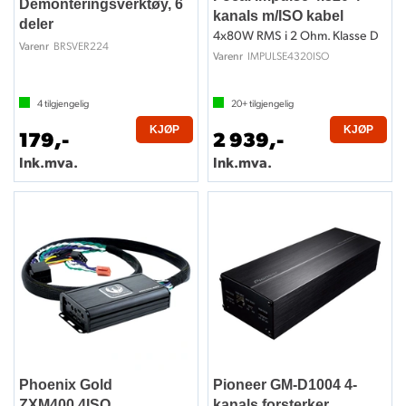
Demonteringsverktøy, 6
kanals m/ISO kabel
deler
4x80W RMS i 2 Ohm. Klasse D
BRSVER224
Varenr
IMPULSE4320ISO
Varenr
4
tilgjengelig
20+
tilgjengelig
KJØP
KJØP
179,-
2 939,-
Ink.mva.
Ink.mva.
Phoenix Gold
Pioneer GM-D1004 4-
ZXM400.4ISO
kanals forsterker