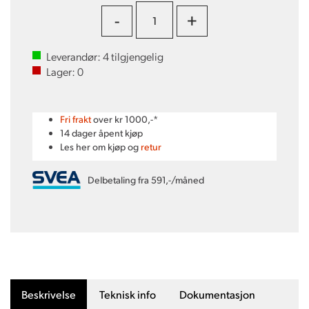
-
+
Leverandør:
4
tilgjengelig
Lager:
0
Fri frakt
over kr 1000,-*
14 dager åpent kjøp
Les her om kjøp og
retur
Delbetaling fra 591,-/måned
Beskrivelse
Teknisk info
Dokumentasjon