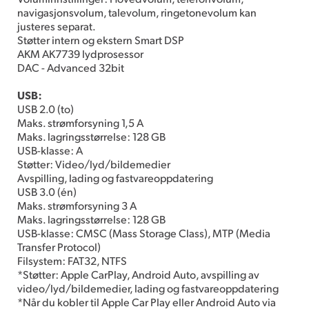
navigasjonsvolum, talevolum, ringetonevolum kan
justeres separat.
Støtter intern og ekstern Smart DSP
AKM AK7739 lydprosessor
DAC - Advanced 32bit
USB:
USB 2.0 (to)
Maks. strømforsyning 1,5 A
Maks. lagringsstørrelse: 128 GB
USB-klasse: A
Støtter: Video/lyd/bildemedier
Avspilling, lading og fastvareoppdatering
USB 3.0 (én)
Maks. strømforsyning 3 A
Maks. lagringsstørrelse: 128 GB
USB-klasse: CMSC (Mass Storage Class), MTP (Media
Transfer Protocol)
Filsystem: FAT32, NTFS
*Støtter: Apple CarPlay, Android Auto, avspilling av
video/lyd/bildemedier, lading og fastvareoppdatering
*Når du kobler til Apple Car Play eller Android Auto via