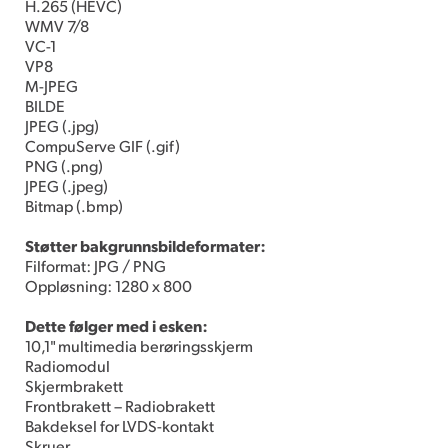
H.265 (HEVC)
WMV 7/8
VC-1
VP8
M-JPEG
BILDE
JPEG (.jpg)
CompuServe GIF (.gif)
PNG (.png)
JPEG (.jpeg)
Bitmap (.bmp)
Støtter bakgrunnsbildeformater:
Filformat: JPG / PNG
Oppløsning: 1280 x 800
Dette følger med i esken:
10,1" multimedia berøringsskjerm
Radiomodul
Skjermbrakett
Frontbrakett – Radiobrakett
Bakdeksel for LVDS-kontakt
Skruer