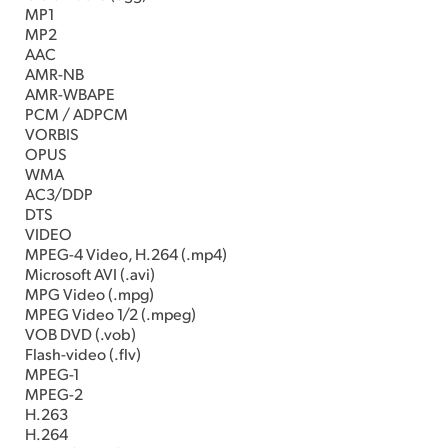
MP1
MP2
AAC
AMR-NB
AMR-WBAPE
PCM / ADPCM
VORBIS
OPUS
WMA
AC3/DDP
DTS
VIDEO
MPEG-4 Video, H.264 (.mp4)
Microsoft AVI (.avi)
MPG Video (.mpg)
MPEG Video 1/2 (.mpeg)
VOB DVD (.vob)
Flash-video (.flv)
MPEG-1
MPEG-2
H.263
H.264