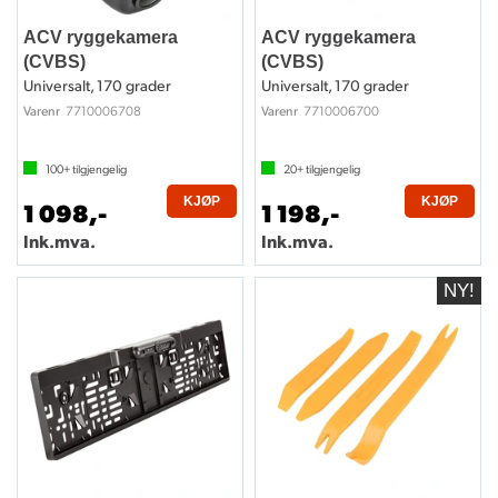
ACV ryggekamera
ACV ryggekamera
(CVBS)
(CVBS)
Universalt, 170 grader
Universalt, 170 grader
7710006708
7710006700
Varenr
Varenr
100+
tilgjengelig
20+
tilgjengelig
KJØP
KJØP
1 098,-
1 198,-
Ink.mva.
Ink.mva.