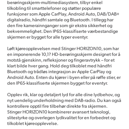
berøringsskjerm-multimediasystem, tilbyr enkel
tilkobling til smarttelefoner og støtter populære
funksjoner som Apple CarPlay, Android Auto, DAB/DAB+
digitalradio, håndfri samtale og Bluetooth. I tillegg har
den fire kamerainnganger som gir ekstra sikkerhet og
bekvemmelighet. Den IP65-klassifiserte værbestandige
skjermen er bygget for alle typer eventyr.
Løft kjøreopplevelsen med Stinger HORIZON10, som har
en imponerende 10,1? HD-berøringsskjerm designet for å
motstå gjenskinn, refleksjoner og fingeravtrykk – for et
klart bilde hver gang. Hold deg tilkoblet med håndfri
Bluetooth og trådløs integrasjon av Apple CarPlay og
Android Auto. Enten du kjører i byen eller på røffe stier, er
den IP65-klassifiserte skjermen bygget for eventyr.
Opplev rik, klar og detaljert lyd for alle dine lydbehov, og
nyt uendelig underholdning med DAB-radio. Du kan også
kontrollere opptil fire tilbehør direkte fra skjermen.
Stinger HORIZON10 kombinerer avansert teknologi,
slitestyrke og overlegen lydkvalitet for en forbedret og
tilkoblet kjøreopplevelse.