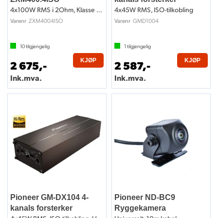
4x100W RMS i 2Ohm, Klasse D, ISO-kobling
4x45W RMS, ISO-tilkobling
ZXM4004ISO
GMD1004
Varenr
Varenr
10
tilgjengelig
1
tilgjengelig
KJØP
KJØP
2 675,-
2 587,-
Ink.mva.
Ink.mva.
Pioneer GM-DX104 4-
Pioneer ND-BC9
kanals forsterker
Ryggekamera