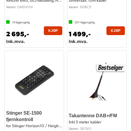
4x45W RMS, ISO-tilkobling, Hi-Res
Universalt. 10m kabel
GMDX104
NDBC9
Varenr
Varenr
14
tilgjengelig
20+
tilgjengelig
KJØP
KJØP
2 695,-
1 499,-
Ink.mva.
Ink.mva.
Stinger SE-1500
Takantenne DAB+/FM
fjernkontroll
Inkl 5 meter kabler
for Stinger Horizon10 / Heigh10(+)
387601
Varenr