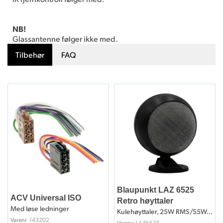
NB!
Glassantenne følger ikke med.
Tilbehør
FAQ
Blaupunkt LAZ 6525
ACV Universal ISO
Retro høyttaler
Med løse ledninger
Kulehøyttaler, 25W RMS/55W, pris per stk
143202
Varenr
LAZ6525
Varenr