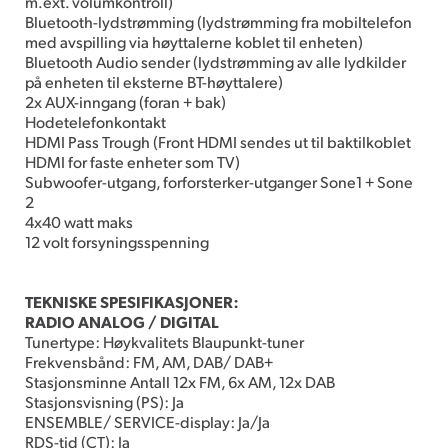
m.ext. volumkontroll)
Bluetooth-lydstrømming (lydstrømming fra mobiltelefon
med avspilling via høyttalerne koblet til enheten)
Bluetooth Audio sender (lydstrømming av alle lydkilder
på enheten til eksterne BT-høyttalere)
2x AUX-inngang (foran + bak)
Hodetelefonkontakt
HDMI Pass Trough (Front HDMI sendes ut til baktilkoblet
HDMI for faste enheter som TV)
Subwoofer-utgang, forforsterker-utganger Sone1 + Sone
2
4x40 watt maks
12 volt forsyningsspenning
TEKNISKE SPESIFIKASJONER:
RADIO ANALOG / DIGITAL
Tunertype: Høykvalitets Blaupunkt-tuner
Frekvensbånd: FM, AM, DAB/ DAB+
Stasjonsminne Antall 12x FM, 6x AM, 12x DAB
Stasjonsvisning (PS): Ja
ENSEMBLE/ SERVICE-display: Ja/Ja
RDS-tid (CT): Ja