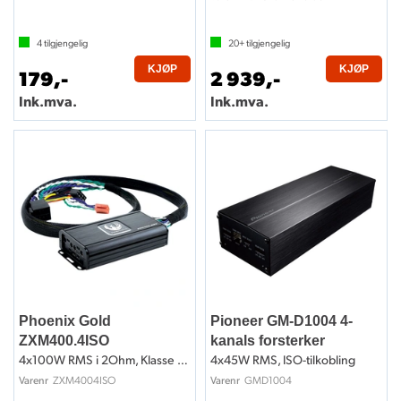
4
tilgjengelig
20+
tilgjengelig
KJØP
KJØP
179,-
2 939,-
Ink.mva.
Ink.mva.
Phoenix Gold
Pioneer GM-D1004 4-
ZXM400.4ISO
kanals forsterker
4x100W RMS i 2Ohm, Klasse D, ISO-kobling
4x45W RMS, ISO-tilkobling
ZXM4004ISO
GMD1004
Varenr
Varenr