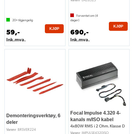
Forventet om (
4
20+
tilgjengelig
dager)
KJØP
KJØP
59,-
690,-
Ink.mva.
Ink.mva.
Focal Impulse 4.320 4-
Demonteringsverktøy, 6
kanals m/ISO kabel
deler
4x80W RMS i 2 Ohm. Klasse D
BRSVER224
Varenr
IMPULSE4320ISO
Varenr