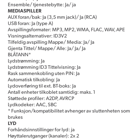
Ensemble/ tjenestebytte: Ja/ ja
MEDIASPILLER
AUX foran/bak: Ja (3,5 mm jack)/ Ja (RCA)
USB foran: Ja (type A)
Avspillingsformater: MP3, MP2, WMA, FLAC, WAV, APE
Visningsalternativer: ID3V2
Tilfeldig avspilling Mappe/ Media: Ja/ Ja
Gjenta Tittel/ Mappe/ Alle: Ja/ Ja/ Ja
BLÅTANN*
Lydstrømming: Ja
Lydstrømming ID3 Tittelvisning: Ja
Rask sammenkobling uten PIN: Ja
Automatisk tilkobling: Ja
Lydoverføring til ext. BT-boks: Ja
Antall enheter tilkoblet samtidig: maks. 1
Støttede profiler: A2DP, AVRCP
Lydkodeker: AAC, SBC
* Funksjon/kompatibilitet avhenger av sluttenheten som
brukes
LYD
Forhåndsinnstillinger for lyd: ja
Høyttalerutganger (kanaler): 2x 2