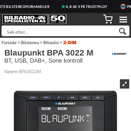
 BILSTEREOFORHANDLER
4,8 AV 5 PÅ TRUSTPILOT
PRISJ
Forside
>
Bilstereo
>
Bilradio
>
2-DIN
Blaupunkt BPA 3022 M
BT, USB, DAB+, Sone kontroll
Varenr:
BPA3022M