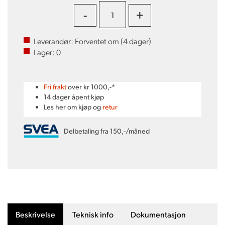
-
+
Leverandør:
Forventet om (
4
dager)
Lager:
0
Fri frakt
over kr 1000,-*
14 dager åpent kjøp
Les her om kjøp og
retur
Delbetaling fra 150,-/måned
Beskrivelse
Teknisk info
Dokumentasjon