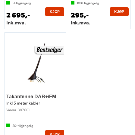
14
tilgjengelig
100+
tilgjengelig
KJØP
KJØP
2 695,-
295,-
Ink.mva.
Ink.mva.
Takantenne DAB+/FM
Inkl 5 meter kabler
387601
Varenr
20+
tilgjengelig
KJØP