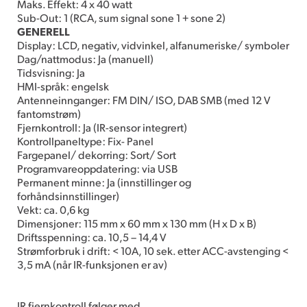
Maks. Effekt: 4 x 40 watt
Sub-Out: 1 (RCA, sum signal sone 1 + sone 2)
GENERELL
Display: LCD, negativ, vidvinkel, alfanumeriske/ symboler
Dag/nattmodus: Ja (manuell)
Tidsvisning: Ja
HMI-språk: engelsk
Antenneinnganger: FM DIN/ ISO, DAB SMB (med 12 V
fantomstrøm)
Fjernkontroll: Ja (IR-sensor integrert)
Kontrollpaneltype: Fix- Panel
Fargepanel/ dekorring: Sort/ Sort
Programvareoppdatering: via USB
Permanent minne: Ja (innstillinger og
forhåndsinnstillinger)
Vekt: ca. 0,6 kg
Dimensjoner: 115 mm x 60 mm x 130 mm (H x D x B)
Driftsspenning: ca. 10,5 – 14,4 V
Strømforbruk i drift: < 10A, 10 sek. etter ACC-avstenging <
3,5 mA (når IR-funksjonen er av)
IR fjernkontroll følger med.