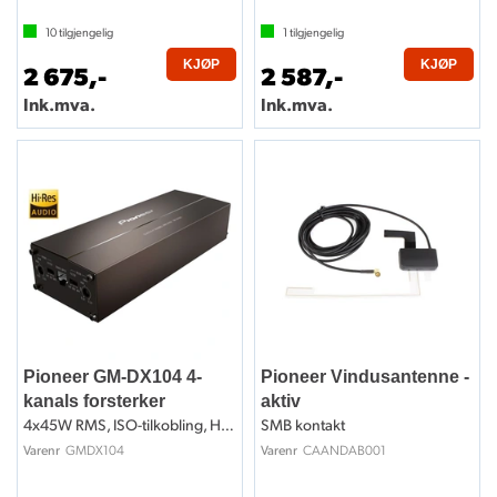
10
tilgjengelig
1
tilgjengelig
KJØP
KJØP
2 675,-
2 587,-
Ink.mva.
Ink.mva.
Pioneer GM-DX104 4-
Pioneer Vindusantenne -
kanals forsterker
aktiv
4x45W RMS, ISO-tilkobling, Hi-Res
SMB kontakt
GMDX104
CAANDAB001
Varenr
Varenr