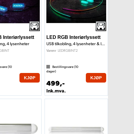
Interiørlyssett
LED RGB Interiørlyssett
ing, 4 lysenheter
USB tilkobling, 4 lysenheter & lysstripe
GBINT
LEDRGBINT2
Varenr
svare (
10
Bestillingsvare (
10
dager)
KJØP
KJØP
499,-
Ink.mva.