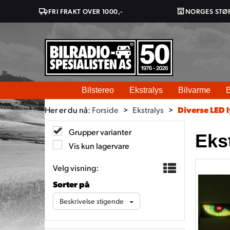
FRI FRAKT OVER 1000,-
NORGES STØ
Bilstereo
Ekstralys
Bilvarme
B
Her er du nå:
Forside
>
Ekstralys
>
Diverse LED 
Grupper varianter
Ekst
Vis kun lagervare
Velg visning:
Sorter på
Beskrivelse stigende