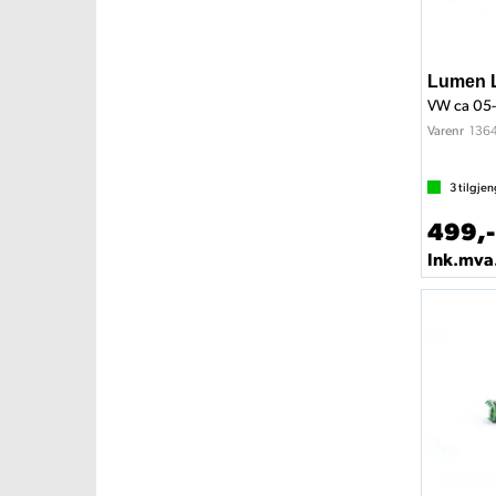
Lumen L
VW ca 05
136
Varenr
3
tilgjen
499,-
Ink.mva