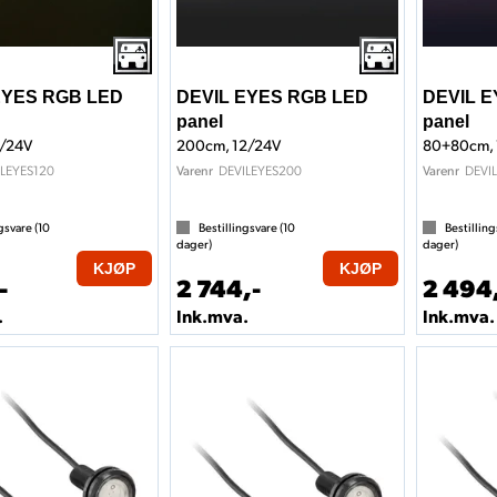
EYES RGB LED
DEVIL EYES RGB LED
DEVIL 
panel
panel
2/24V
200cm, 12/24V
80+80cm, 
LEYES120
DEVILEYES200
DEVI
Varenr
Varenr
gsvare (
10
Bestillingsvare (
10
Bestilling
dager)
dager)
KJØP
KJØP
-
2 744,-
2 494
.
Ink.mva.
Ink.mva.