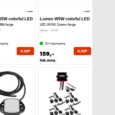
5W colorful LED
Lumen W5W colorful LED
Blå farge
LED, W5W, Grønn farge
7
13068
Varenr
engelig
20+
tilgjengelig
KJØP
KJØP
159,-
Ink.mva.