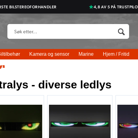
RSTE BILSTEREOFORHANDLER
4,8 AV 5 PÅ TRUSTPILO
iltilbehør
Kamera og sensor
Marine
Hjem / Fritid
lys
ralys - diverse ledlys