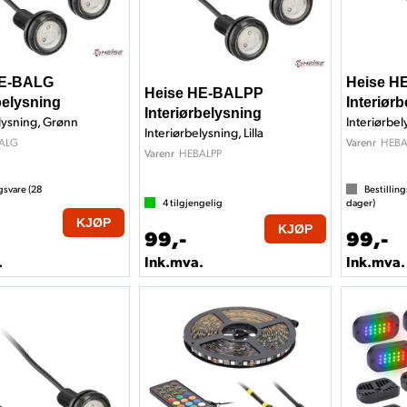
HE-BALG
Heise H
Heise HE-BALPP
belysning
Interiør
Interiørbelysning
lysning, Grønn
Interiørbel
Interiørbelysning, Lilla
ALG
HEBA
Varenr
HEBALPP
Varenr
gsvare (
28
Bestilling
4
tilgjengelig
dager)
KJØP
KJØP
99,-
99,-
.
Ink.mva.
Ink.mva.