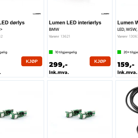
ED dørlys
Lumen LED interiørlys
Lumen W
->
BMW
LED, W5W, 
42
13621
1306
Varenr
Varenr
gelig
10
tilgjengelig
20+
tilgj
KJØP
KJØP
299,-
159,-
.
Ink.mva.
Ink.mva.