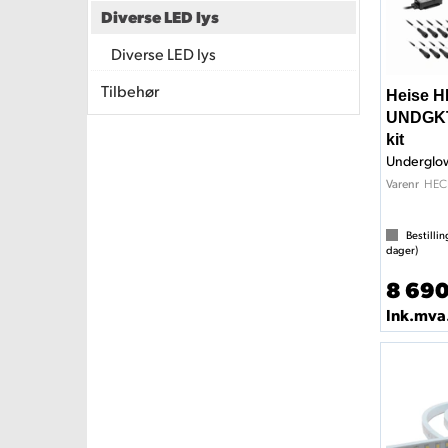
Diverse LED lys
Diverse LED lys
Tilbehør
Heise 
UNDGKT
kit
Underglow
HEC
Varenr
Bestillin
dager)
8 690
Ink.mva