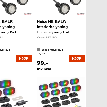
E-BALR
Heise HE-BALW
belysning
Interiørbelysning
ysning, Rød
Interiørbelysning, Hvit
LR
HEBALW
Varenr
svare (
28
Bestillingsvare (
28
dager)
KJØP
KJØP
99,-
Ink.mva.