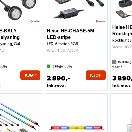
Heise H
HE-BALY
Heise HE-CHASE-5M
Rockligh
belysning
LED-stripe
Rocklight L
lysning, Gul
LED, 5 meter, RGB
HEC
Varenr
ALY
HECHASE5M
Varenr
Bestilling
gelig
2
tilgjengelig
dager)
KJØP
KJØP
2 890,-
3 890
.
Ink.mva.
Ink.mva.