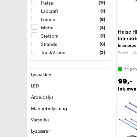
Heise
(11)
Labcraft
(1)
Lumen
(8)
Metra
(4)
Heise 
Stetsom
(1)
Interiør
Strands
(6)
Interiørbe
TruckVision
(3)
HEB
Varenr
2
tilgjen
Lyspakker
99,-
LED
Ink.mva
Arbeidslys
Marinebelysning
Varsellys
Lyspærer