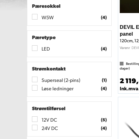
Pæresokkel
W5W
(4)
DEVIL 
panel
Pæretype
120cm, 1
DEVI
Varenr
LED
(4)
Bestillin
Strømkontakt
dager)
2 119,
Superseal (2-pins)
(1)
Ink.mva
Løse ledninger
(4)
Strømtilførsel
12V DC
(5)
24V DC
(4)