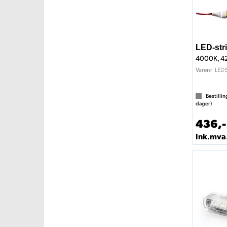
LED-str
4000K, 42
LED
Varenr
Bestillin
dager)
436,-
Ink.mva