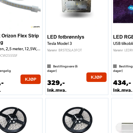
 Orizon Flex Strip
LED fotbrønnlys
LED RGB 
ng
Tesla Model 3
USB tilkobl
1250 Lumen, 2,5 meter, 12,5W, 12V
BRSTESLA3FOT
LEDR
Varenr
Varenr
DCW255SSF
Bestillingsvare (
6
Bestilling
jengelig
dager)
dager)
KJØP
KJØP
,-
329,-
434,-
.
Ink.mva.
Ink.mva.