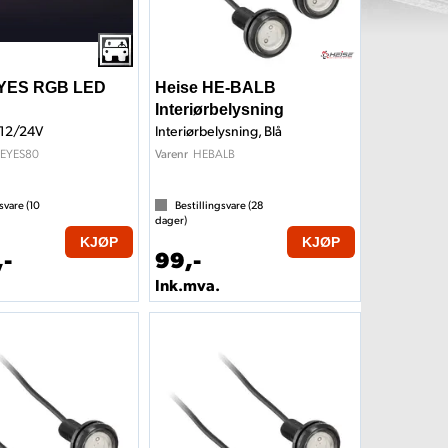
EYES RGB LED
Heise HE-BALB
Interiørbelysning
12/24V
Interiørbelysning, Blå
LEYES80
HEBALB
Varenr
svare (
10
Bestillingsvare (
28
dager)
KJØP
KJØP
,-
99,-
Ink.mva.