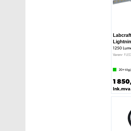
Labcraft
Lightni
FLE
Varenr
20+
tilg
1 850
Ink.mva