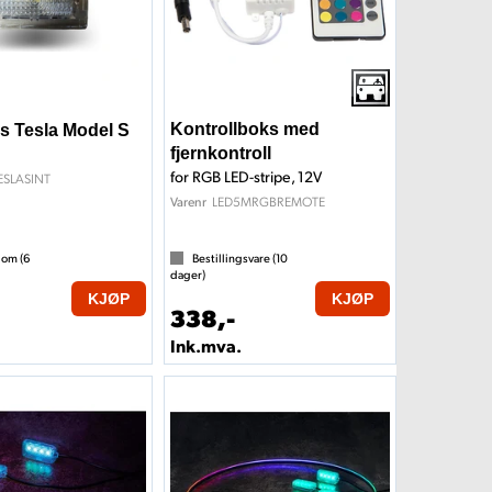
Kontrollboks med
ys Tesla Model S
fjernkontroll
for RGB LED-stripe, 12V
ESLASINT
LED5MRGBREMOTE
Varenr
 om (
6
Bestillingsvare (
10
dager)
KJØP
KJØP
338,-
Ink.mva.