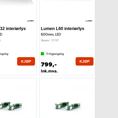
2 interiørlys
Lumen L60 interiørlys
ED
600mm, LED
6
13747
Varenr
engelig
11
tilgjengelig
KJØP
KJØP
799,-
Ink.mva.