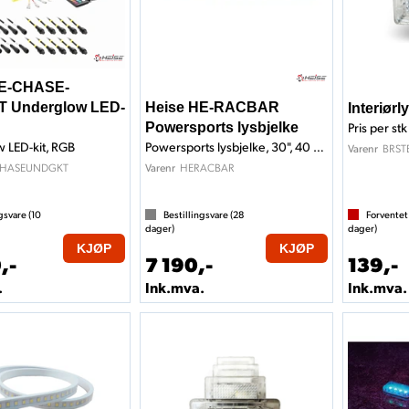
HE-CHASE-
 Underglow LED-
Heise HE-RACBAR
Interiørl
Powersports lysbjelke
Pris per stk
 LED-kit, RGB
Powersports lysbjelke, 30", 40 Led
BRST
Varenr
HASEUNDGKT
HERACBAR
Varenr
gsvare (
10
Bestillingsvare (
28
Forventet
dager)
dager)
KJØP
KJØP
,-
7 190,-
139,-
.
Ink.mva.
Ink.mva.