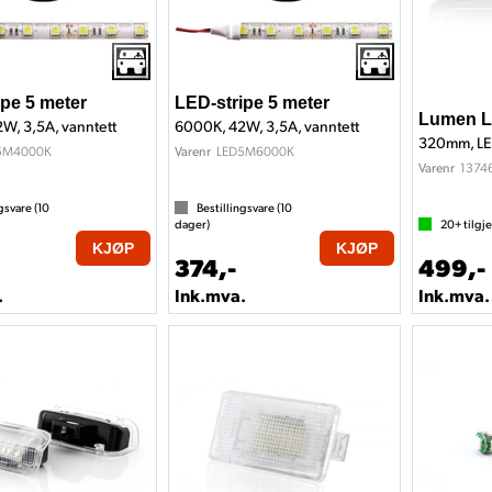
ipe 5 meter
LED-stripe 5 meter
Lumen L3
W, 3,5A, vanntett
6000K, 42W, 3,5A, vanntett
320mm, L
5M4000K
LED5M6000K
Varenr
1374
Varenr
gsvare (
10
Bestillingsvare (
10
dager)
20+
tilgj
KJØP
KJØP
374,-
499,-
.
Ink.mva.
Ink.mva.