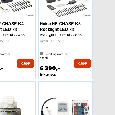
E-CHASE-K4
Heise HE-CHASE-K8
t LED-kit
Rocklight LED-kit
ED-kit, RGB, 4 stk
Rocklight LED-kit, RGB, 8 stk
HASEK4
HECHASEK8
Varenr
svare (
10
Bestillingsvare (
10
dager)
KJØP
KJØP
,-
6 390,-
Ink.mva.