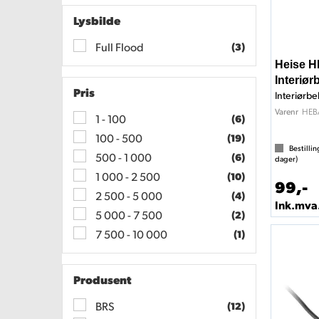
Lysbilde
Full Flood
(3)
Heise 
Interiør
Pris
Interiørbe
HEB
Varenr
1 - 100
(6)
100 - 500
(19)
Bestillin
500 - 1 000
(6)
dager)
1 000 - 2 500
(10)
99,-
2 500 - 5 000
(4)
Ink.mva
5 000 - 7 500
(2)
7 500 - 10 000
(1)
Produsent
BRS
(12)