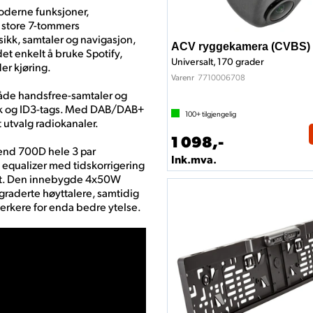
oderne funksjoner,
n store 7-tommers
sikk, samtaler og navigasjon,
ACV ryggekamera (CVBS)
et enkelt å bruke Spotify,
Universalt, 170 grader
r kjøring.
7710006708
Varenr
åde handsfree-samtaler og
bok og ID3-tags. Med DAB/DAB+
100+
tilgjengelig
dt utvalg radiokanaler.
1 098,-
egend 700D hele 3 par
Ink.mva.
 equalizer med tidskorrigering
let. Den innebygde 4x50W
ppgraderte høyttalere, samtidig
sterkere for enda bedre ytelse.