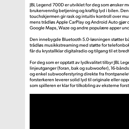
JBL Legend 700D er utviklet for deg som ønsker m
brukervennlig betjening og kraftig lyd i bilen. De
touchskjermen gir rask og intuitiv kontroll over mu
mens trådløs Apple CarPlay og Android Auto gjør d
Google Maps, Waze og andre populære apper unde
Den innebygde Bluetooth 5.0-løsningen støtter b
trådløs musikkstreaming med støtte for telefon
får du krystallklar digitalradio og tilgang til et bre
For deg som er opptatt av lydkvalitet tilbyr JBL L
linjeutganger (foran, bak og subwoofer), 16-bånds
og enkel subwooferstyring direkte fra frontpane
forsterkeren leverer solid lyd til originale eller o
som spilleren er klar for tilkobling av eksterne for