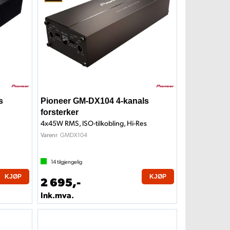
s
Pioneer GM-DX104 4-kanals
forsterker
4x45W RMS, ISO-tilkobling, Hi-Res
GMDX104
Varenr
14
tilgjengelig
KJØP
KJØP
2 695,-
Ink.mva.