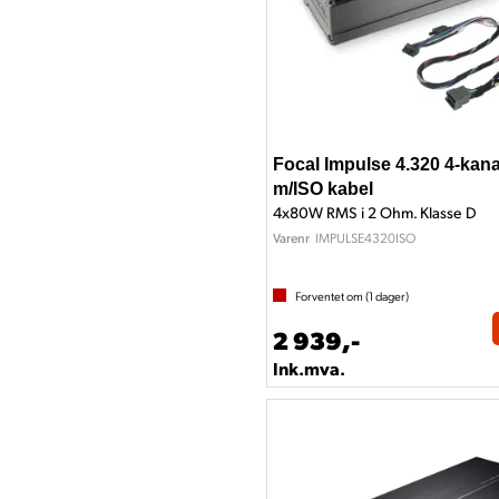
Focal Impulse 4.320 4-kana
m/ISO kabel
4x80W RMS i 2 Ohm. Klasse D
IMPULSE4320ISO
Varenr
Forventet om (
1
dager)
2 939,-
Ink.mva.