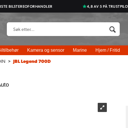
RSTE BILSTEREOFORHANDLER
4,8 AV 5 PÅ TRUSTPILO
iltilbehør
Kamera og sensor
Marine
Hjem / Fritid
DIN
>
JBL Legend 700D
Auto