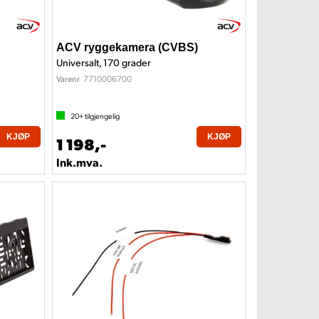
ACV ryggekamera (CVBS)
Universalt, 170 grader
7710006700
Varenr
20+
tilgjengelig
KJØP
KJØP
1 198,-
Ink.mva.