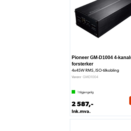
Pioneer GM-D1004 4-kanal
forsterker
4x45W RMS, ISO-tilkobling
GMD1004
Varenr
1
tilgjengelig
2 587,-
Ink.mva.