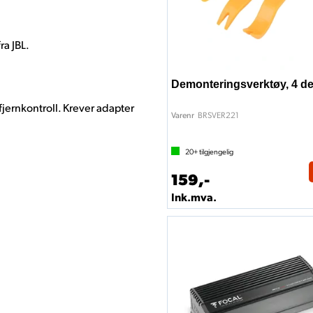
ra JBL.
Demonteringsverktøy, 4 de
fjernkontroll. Krever adapter
BRSVER221
Varenr
20+
tilgjengelig
159,-
Ink.mva.