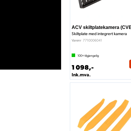
ACV skiltplatekamera (CV
Skiltplate med integrert kamera
7710006041
Varenr
100+
tilgjengelig
1 098,-
Ink.mva.