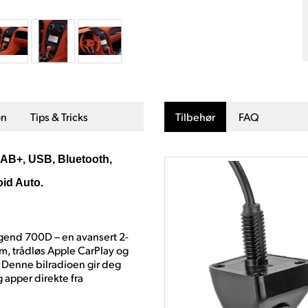
on
Tips & Tricks
Tilbehør
FAQ
DAB+, USB, Bluetooth,
oid Auto.
gend 700D – en avansert 2-
m, trådløs Apple CarPlay og
 Denne bilradioen gir deg
 apper direkte fra