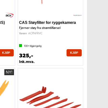
BS)
CAS Støyfilter for ryggekamera
Fjerner støy fra strømtilførsel
ACPNFRVC
Varenr
100+
tilgjengelig
KJØP
KJØP
325,-
Ink.mva.