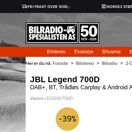
FRI FRAKT OVER 1000,-
NORGES STØ
Bilstereo
Ekstralys
Bilvarme
B
Her er du nå:
Forside
>
Bilstereo
>
Bilradio
>
2-
JBL Legend 700D
DAB+, BT, Trådløs Carplay & Android 
Varenr:
LEGEND700D
39%