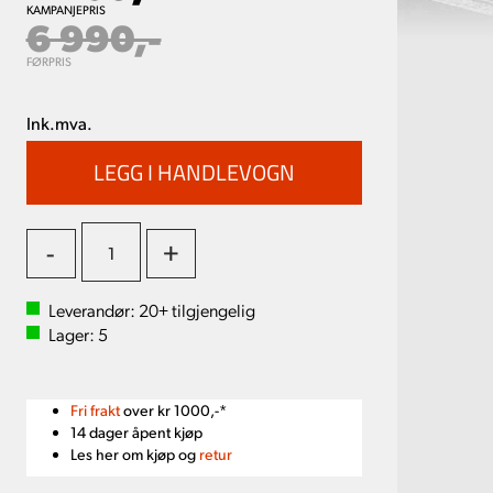
KAMPANJEPRIS
6 990,-
FØRPRIS
Ink.mva.
-
+
Leverandør:
20+
tilgjengelig
Lager:
5
Fri frakt
over kr 1000,-*
14 dager åpent kjøp
Les her om kjøp og
retur