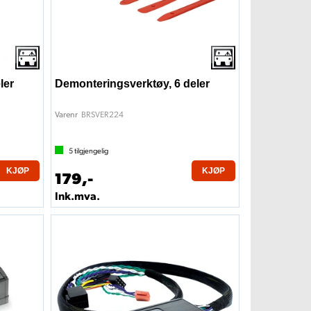
ler
Demonteringsverktøy, 6 deler
BRSVER224
Varenr
5
tilgjengelig
KJØP
KJØP
179,-
Ink.mva.