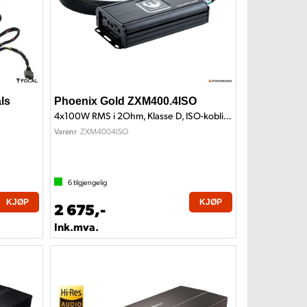
ls
Phoenix Gold ZXM400.4ISO
4x100W RMS i 2Ohm, Klasse D, ISO-kobling
ZXM4004ISO
Varenr
6
tilgjengelig
KJØP
KJØP
2 675,-
Ink.mva.