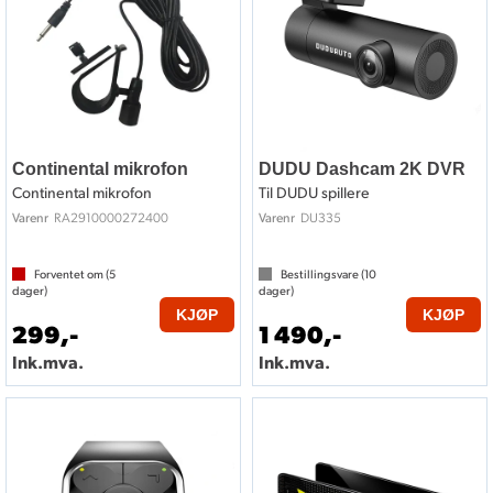
Continental mikrofon
DUDU Dashcam 2K DVR
Continental mikrofon
Til DUDU spillere
RA2910000272400
DU335
Varenr
Varenr
Forventet om (
5
Bestillingsvare (
10
dager)
dager)
KJØP
KJØP
299,-
1 490,-
Ink.mva.
Ink.mva.