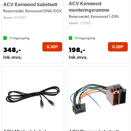
ACV Kenwood
ACV Kenwood kabelsett
monteringsramme
Reservedel, Kenwood DNX/DDX
Reservedel, Kenwood 1-DIN
457007
Varenr
177001
Varenr
17
tilgjengelig
10
tilgjengelig
KJØP
KJØP
348,-
198,-
Ink.mva.
Ink.mva.