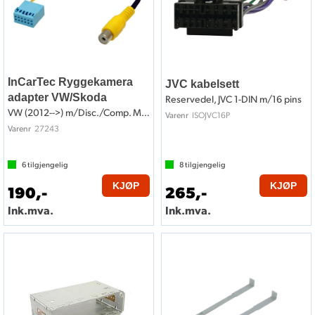
InCarTec Ryggekamera
JVC kabelsett
adapter VW/Skoda
Reservedel, JVC 1-DIN m/16 pins
VW (2012-->) m/Disc./Comp. Media
ISOJVC16P
Varenr
27243
Varenr
6
tilgjengelig
8
tilgjengelig
KJØP
KJØP
190,-
265,-
Ink.mva.
Ink.mva.