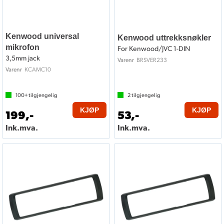
Kenwood universal
Kenwood uttrekksnøkler
mikrofon
For Kenwood/JVC 1-DIN
3,5mm jack
BRSVER233
Varenr
KCAMC10
Varenr
100+
tilgjengelig
2
tilgjengelig
KJØP
KJØP
199,-
53,-
Ink.mva.
Ink.mva.