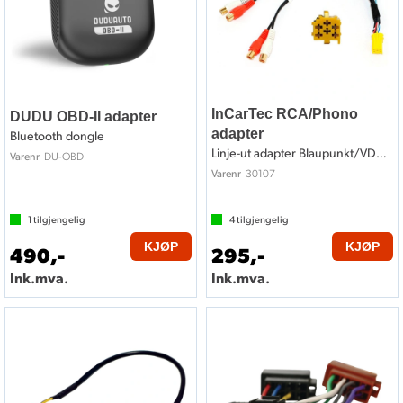
InCarTec RCA/Phono
DUDU OBD-II adapter
adapter
Bluetooth dongle
Linje-ut adapter Blaupunkt/VDO/Becker++
DU-OBD
Varenr
30107
Varenr
1
tilgjengelig
4
tilgjengelig
KJØP
KJØP
490,-
295,-
Ink.mva.
Ink.mva.