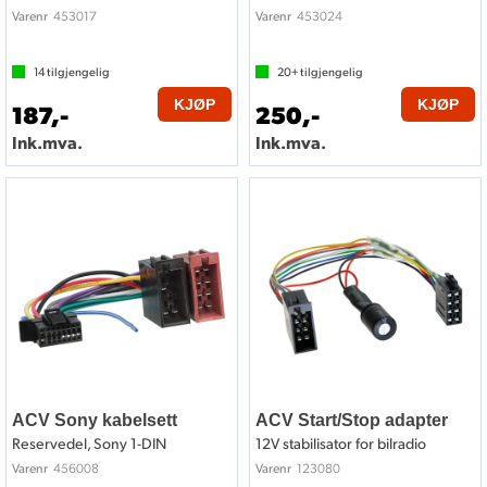
453017
453024
Varenr
Varenr
14
tilgjengelig
20+
tilgjengelig
KJØP
KJØP
187,-
250,-
Ink.mva.
Ink.mva.
ACV Sony kabelsett
ACV Start/Stop adapter
Reservedel, Sony 1-DIN
12V stabilisator for bilradio
456008
123080
Varenr
Varenr