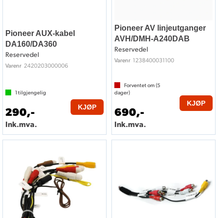
Pioneer AV linjeutganger
Pioneer AUX-kabel
AVH/DMH-A240DAB
DA160/DA360
Reservedel
Reservedel
1238400031100
Varenr
2420203000006
Varenr
Forventet om (
5
1
tilgjengelig
dager)
KJØP
KJØP
290,-
690,-
Ink.mva.
Ink.mva.