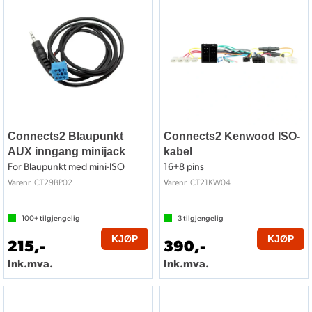
Connects2 Blaupunkt
Connects2 Kenwood ISO-
AUX inngang minijack
kabel
For Blaupunkt med mini-ISO
16+8 pins
CT29BP02
CT21KW04
Varenr
Varenr
100+
tilgjengelig
3
tilgjengelig
KJØP
KJØP
215,-
390,-
Ink.mva.
Ink.mva.