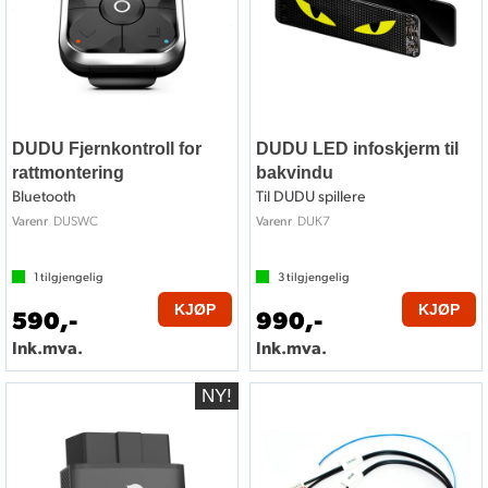
DUDU Fjernkontroll for
DUDU LED infoskjerm til
rattmontering
bakvindu
Bluetooth
Til DUDU spillere
DUSWC
DUK7
Varenr
Varenr
1
tilgjengelig
3
tilgjengelig
KJØP
KJØP
590,-
990,-
Ink.mva.
Ink.mva.