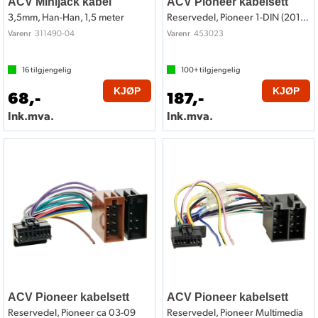
ACV Minijack kabel
ACV Pioneer kabelsett
3,5mm, Han-Han, 1,5 meter
Reservedel, Pioneer 1-DIN (2010 ->)
311490-04
453023
Varenr
Varenr
16
tilgjengelig
100+
tilgjengelig
KJØP
KJØP
68,-
187,-
Ink.mva.
Ink.mva.
ACV Pioneer kabelsett
ACV Pioneer kabelsett
Reservedel, Pioneer ca 03-09
Reservedel, Pioneer Multimedia