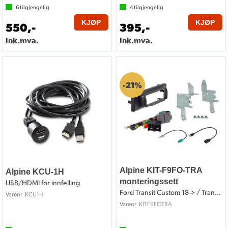
6
tilgjengelig
4
tilgjengelig
KJØP
KJØP
550,-
395,-
Ink.mva.
Ink.mva.
21%
Alpine KIT-F9FO-TRA
Alpine KCU-1H
monteringssett
USB/HDMI for innfelling
Ford Transit Custom 18-> / Transit 20->
KCU1H
Varenr
KITF9FOTRA
Varenr