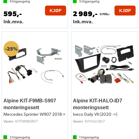
4
tilgjengelig
5
tilgjengelig
KJØP
KJØP
595,-
2 989,-
3 795,-
Ink.mva.
Ink.mva.
25%
Alpine KIT-F9MB-S907
Alpine KIT-HALO-ID7
monteringssett
monteringssett
Mercedes Sprinter W907 2018->
Iveco Daily VII (2020 ->)
KITF9MBS907
KITHALOID7
Varenr
Varenr
2
tilgjengelig
1
tilgjengelig