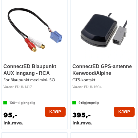
ConnectED Blaupunkt
ConnectED GPS-antenne
AUX inngang - RCA
Kenwood/Alpine
For Blaupunkt med mini-ISO
GT5-kontakt
EDUN1417
EDUN1504
Varenr
Varenr
100+
tilgjengelig
9
tilgjengelig
KJØP
KJØP
95,-
395,-
Ink.mva.
Ink.mva.