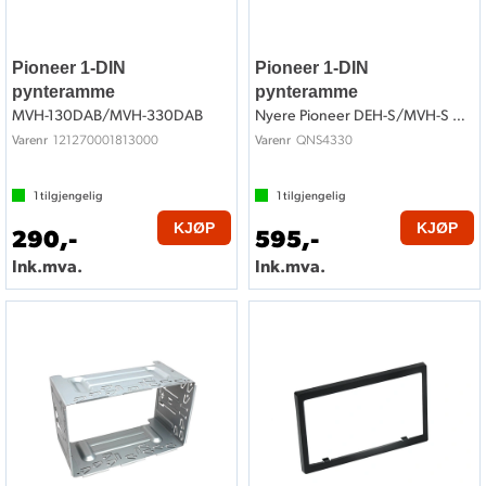
Pioneer 1-DIN
Pioneer 1-DIN
pynteramme
pynteramme
MVH-130DAB/MVH-330DAB
Nyere Pioneer DEH-S/MVH-S modeller
121270001813000
QNS4330
Varenr
Varenr
1
tilgjengelig
1
tilgjengelig
KJØP
KJØP
290,-
595,-
Ink.mva.
Ink.mva.