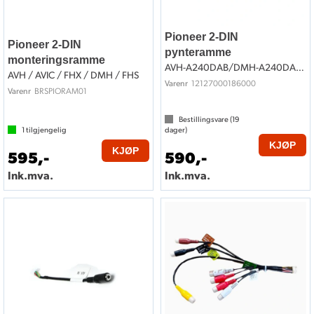
Pioneer 2-DIN
Pioneer 2-DIN
pynteramme
monteringsramme
AVH-A240DAB/DMH-A240DAB/DMH-A340DAB
AVH / AVIC / FHX / DMH / FHS
12127000186000
Varenr
BRSPIORAM01
Varenr
Bestillingsvare (
19
1
tilgjengelig
dager)
KJØP
KJØP
595,-
590,-
Ink.mva.
Ink.mva.