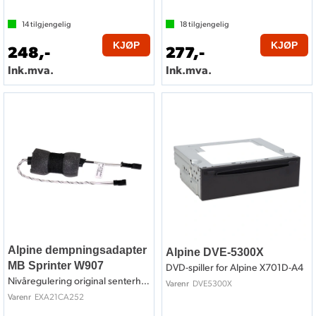
14
tilgjengelig
18
tilgjengelig
KJØP
KJØP
248,-
277,-
Ink.mva.
Ink.mva.
Alpine dempningsadapter
Alpine DVE-5300X
MB Sprinter W907
DVD-spiller for Alpine X701D-A4
Nivåregulering original senterhøyttaler
DVE5300X
Varenr
EXA21CA252
Varenr