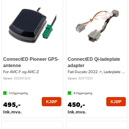
ConnectED Pioneer GPS-
ConnectED Qi-ladeplate
antenne
adapter
For AVIC-F og AVIC-Z
Fiat Ducato 2022 ->, Ladeplate adapter
EDUN1503
EDFT1001
Varenr
Varenr
5
tilgjengelig
4
tilgjengelig
KJØP
KJØP
495,-
450,-
Ink.mva.
Ink.mva.