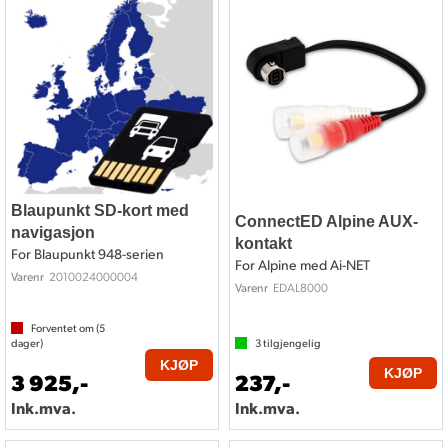
Blaupunkt SD-kort med
ConnectED Alpine AUX-
navigasjon
kontakt
For Blaupunkt 948-serien
For Alpine med Ai-NET
2010024000004
Varenr
EDAL8000
Varenr
Forventet om (
5
dager)
3
tilgjengelig
KJØP
KJØP
3 925,-
237,-
Ink.mva.
Ink.mva.