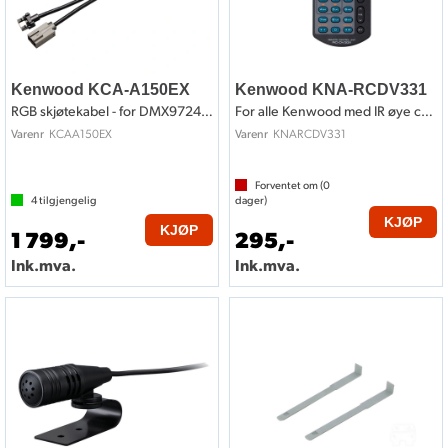
Kenwood KCA-A150EX
Kenwood KNA-RCDV331
RGB skjøtekabel - for DMX9724XDS
For alle Kenwood med IR øye ca 1999->
KCAA150EX
KNARCDV331
Varenr
Varenr
Forventet om (
0
4
tilgjengelig
dager)
KJØP
KJØP
1 799,-
295,-
Ink.mva.
Ink.mva.