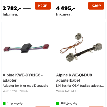
KJØP
KJØP
2 782,-
4 495,-
3 695,-
Ink.mva.
Ink.mva.
Alpine KWE-DY01G6 -
Alpine KWE-Qi-DU8
adapter
adapterkabel
Adapter for biler med Dynaudio
LIN Bus for OEM trådløs ladeplate DUCATO
KWEDY01G6
KWEQIDU8
Varenr
Varenr
1
tilgjengelig
11
tilgjengelig