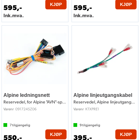
KJØP
KJØP
595,-
595,-
Ink.mva.
Ink.mva.
Alpine ledningsnett
Alpine linjeutgangskabel
Reservedel, for Alpine "AVN"-spillere
Reservedel, Alpine linjeutgangskabel
0917245Z06
KTXPRE1
Varenr
Varenr
7
tilgjengelig
9
tilgjengelig
KJØP
KJØP
550,-
395,-