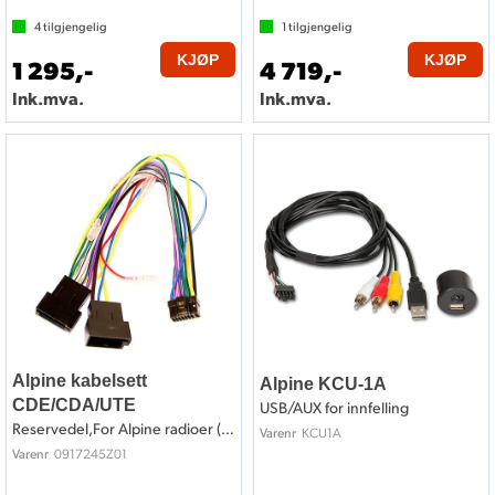
4
tilgjengelig
1
tilgjengelig
KJØP
KJØP
1 295,-
4 719,-
Ink.mva.
Ink.mva.
Alpine kabelsett
Alpine KCU-1A
CDE/CDA/UTE
USB/AUX for innfelling
Reservedel,For Alpine radioer (se liste)
KCU1A
Varenr
0917245Z01
Varenr