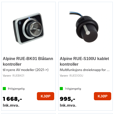
Alpine RUE-BK01 Blåtann
Alpine RUE-S100U kablet
kontroller
kontroller
til nyere AV modeller (2021->)
Multifunksjons dreieknapp for Alpine
RUEBK01
RUES100U
Varenr
Varenr
9
tilgjengelig
1
tilgjengelig
KJØP
KJØP
1 668,-
995,-
Ink.mva.
Ink.mva.