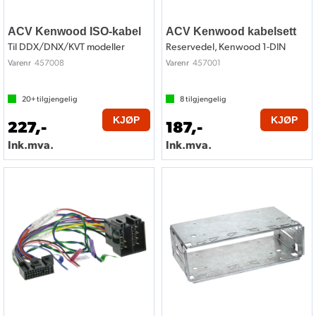
ACV Kenwood ISO-kabel
ACV Kenwood kabelsett
Til DDX/DNX/KVT modeller
Reservedel, Kenwood 1-DIN
457008
457001
Varenr
Varenr
20+
tilgjengelig
8
tilgjengelig
KJØP
KJØP
227,-
187,-
Ink.mva.
Ink.mva.