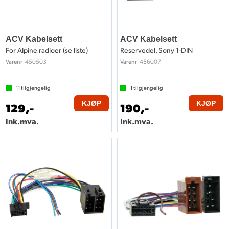
ACV Kabelsett
ACV Kabelsett
For Alpine radioer (se liste)
Reservedel, Sony 1-DIN
450503
456007
Varenr
Varenr
11
tilgjengelig
1
tilgjengelig
KJØP
KJØP
129,-
190,-
Ink.mva.
Ink.mva.