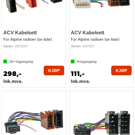
ACV Kabelsett
ACV Kabelsett
For Alpine radioer (se liste)
For Alpine radioer (se liste)
450504
450501
Varenr
Varenr
20+
tilgjengelig
9
tilgjengelig
KJØP
KJØP
298,-
111,-
Ink.mva.
Ink.mva.