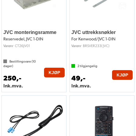
JVC monteringsramme
JVC uttrekksnøkler
Reservedel, JVC 1-DIN
For Kenwood/JVC 1-DIN
CT26JV01
BRSVER233(JVC)
Varenr
Varenr
Bestillingsvare (
10
dager)
2
tilgjengelig
KJØP
KJØP
250,-
49,-
Ink.mva.
Ink.mva.