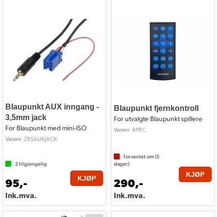
Blaupunkt AUX inngang -
Blaupunkt fjernkontroll
3,5mm jack
For utvalgte Blaupunkt spillere
For Blaupunkt med mini-ISO
BPRC
Varenr
ZRSAUXJACK
Varenr
Forventet om (
5
2
tilgjengelig
dager)
KJØP
KJØP
95,-
290,-
Ink.mva.
Ink.mva.