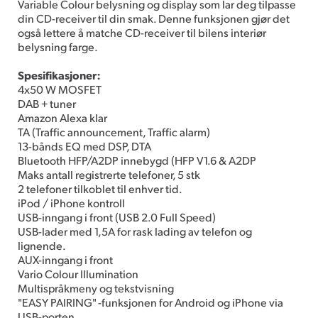
Variable Colour belysning og display som lar deg tilpasse
din CD-receiver til din smak. Denne funksjonen gjør det
også lettere å matche CD-receiver til bilens interiør
belysning farge.
Spesifikasjoner:
4x50 W MOSFET
DAB + tuner
Amazon Alexa klar
TA (Traffic announcement, Traffic alarm)
13-bånds EQ med DSP, DTA
Bluetooth HFP/A2DP innebygd (HFP V1.6 & A2DP
Maks antall registrerte telefoner, 5 stk
2 telefoner tilkoblet til enhver tid.
iPod / iPhone kontroll
USB-inngang i front (USB 2.0 Full Speed)
USB-lader med 1,5A for rask lading av telefon og
lignende.
AUX-inngang i front
Vario Colour Illumination
Multispråkmeny og tekstvisning
"EASY PAIRING" -funksjonen for Android og iPhone via
USB-porten