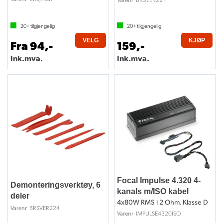
20+
tilgjengelig
20+
tilgjengelig
VELG
KJØP
Fra 94,-
159,-
Ink.mva.
Ink.mva.
Focal Impulse 4.320 4-
Demonteringsverktøy, 6
kanals m/ISO kabel
deler
4x80W RMS i 2 Ohm. Klasse D
BRSVER224
Varenr
IMPULSE4320ISO
Varenr