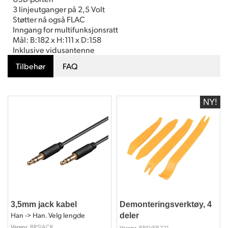
3 linjeutganger på 2,5 Volt
Støtter nå også FLAC
Inngang for multifunksjonsratt
Mål: B:182 x H:111 x D:158
Inklusive vidusantenne
Tilbehør
FAQ
3,5mm jack kabel
Demonteringsverktøy, 4
Han -> Han. Velg lengde
deler
BRSJACK
Varenr
BRSVER221
Varenr