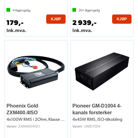
4
tilgjengelig
20+
tilgjengelig
KJØP
KJØP
179,-
2 939,-
Ink.mva.
Ink.mva.
Phoenix Gold
Pioneer GM-D1004 4-
ZXM400.4ISO
kanals forsterker
4x100W RMS i 2Ohm, Klasse D, ISO-kobling
4x45W RMS, ISO-tilkobling
ZXM4004ISO
GMD1004
Varenr
Varenr