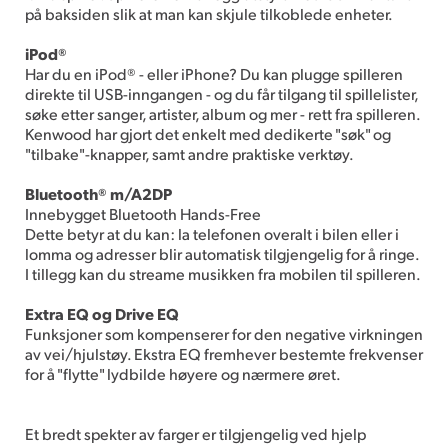
på baksiden slik at man kan skjule tilkoblede enheter.
iPod®
Har du en iPod® - eller iPhone? Du kan plugge spilleren
direkte til USB-inngangen - og du får tilgang til spillelister,
søke etter sanger, artister, album og mer - rett fra spilleren.
Kenwood har gjort det enkelt med dedikerte "søk" og
"tilbake"-knapper, samt andre praktiske verktøy.
Bluetooth® m/A2DP
Innebygget Bluetooth Hands-Free
Dette betyr at du kan: la telefonen overalt i bilen eller i
lomma og adresser blir automatisk tilgjengelig for å ringe.
I tillegg kan du streame musikken fra mobilen til spilleren.
Extra EQ og Drive EQ
Funksjoner som kompenserer for den negative virkningen
av vei/hjulstøy. Ekstra EQ fremhever bestemte frekvenser
for å "flytte" lydbilde høyere og nærmere øret.
Et bredt spekter av farger er tilgjengelig ved hjelp