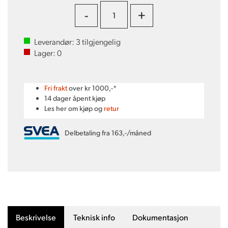
-
+
Leverandør:
3
tilgjengelig
Lager:
0
Fri frakt
over kr 1000,-*
14 dager åpent kjøp
Les her om kjøp og
retur
Delbetaling fra 163,-/måned
Beskrivelse
Teknisk info
Dokumentasjon