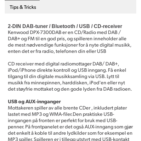
Tips & Tricks
2-DIN DAB-tuner / Bluetooth / USB / CD-receiver
Kenwood DPX-7300DAB er en CD/Radio med DAB /
DAB+ og FM til en god pris, og spilleren inneholder alle
de mest nødvendige funksjoner for å nyte digital musikk,
enten det er fra radio, telefonen din eller USB
CD receiver med digital radiomottager DAB/ DAB+,
iPod/iPhone direkte kontroll og USB inngang. Få enkel
tilgang til din digitale musikksamling via USB. Lytt til
musikk fra minnepinnen, harddisken, iPod'en eller nyt
det støyfrie mottaket og den gode lyden fra DAB radioen.
USB og AUX-innganger
Mottakeren spiller av alle brente CDer , inkludert plater
lastet med MP3 og WMA-filer.Den praktiske USB-
inngangen på fronten er perfekt for bruk med USB-
penner. På frontpanelet er det også AUX-inngang som gjør
det enkelt å koble til andre lydkilder som for eksempel en
MP3 spiller. Spilleren er i tillegg utstyrt med USB-kontakt