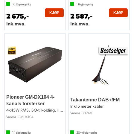
10
tilgjengelig
1
tilgjengelig
KJØP
KJØP
2 675,-
2 587,-
Ink.mva.
Ink.mva.
Pioneer GM-DX104 4-
Takantenne DAB+/FM
kanals forsterker
Inkl 5 meter kabler
4x45W RMS, ISO-tilkobling, Hi-Res
387601
Varenr
GMDX104
Varenr
14
tilgjengelig
20+
tilgjengelig