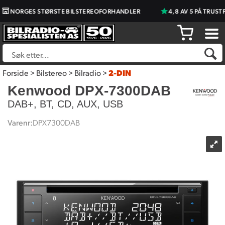
NORGES STØRSTE BILSTEREOFORHANDLER
4,8 AV 5 PÅ TRUSTPI
Forside
>
Bilstereo
>
Bilradio
>
2-DIN
Kenwood DPX-7300DAB
DAB+, BT, CD, AUX, USB
Varenr:
DPX7300DAB