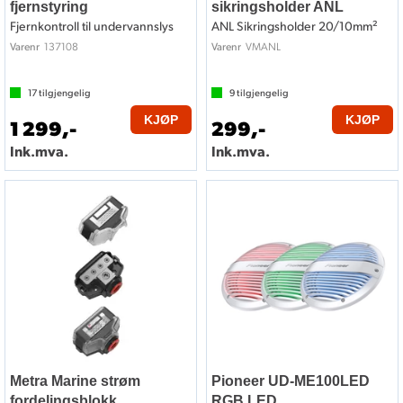
fjernstyring
sikringsholder ANL
Fjernkontroll til undervannslys
ANL Sikringsholder 20/10mm²
137108
VMANL
Varenr
Varenr
17
tilgjengelig
9
tilgjengelig
KJØP
KJØP
1 299,-
299,-
Ink.mva.
Ink.mva.
Metra Marine strøm
Pioneer UD-ME100LED
fordelingsblokk
RGB LED