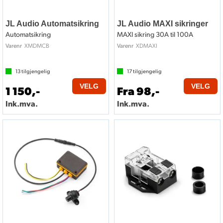
JL Audio Automatsikring
JL Audio MAXI sikringer
Automatsikring
MAXI sikring 30A til 100A
XMDMCB
XDMAXI
Varenr
Varenr
13
tilgjengelig
17
tilgjengelig
VELG
VELG
1 150,-
Fra 98,-
Ink.mva.
Ink.mva.