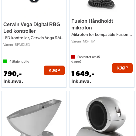
Fusion Håndholdt
Cerwin Vega Digital RBG
mikrofon
Led kontroller
Mikrofon for kompatible Fusion spillere.
LED kontroller, Cerwin Vega SMF4 serien
MSFHM
Varenr
RPMDLED
Varenr
Forventet om (
5
4
tilgjengelig
dager)
KJØP
KJØP
790,-
1 649,-
Ink.mva.
Ink.mva.