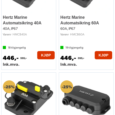
Hertz Marine
Hertz Marine
Automatsikring 40A
Automatsikring 60A
40A, IP67
60A, IP67
HMCB40A
HMCB60A
Varenr
Varenr
18
tilgjengelig
19
tilgjengelig
KJØP
KJØP
446,-
446,-
595,-
595,-
Ink.mva.
Ink.mva.
25%
25%