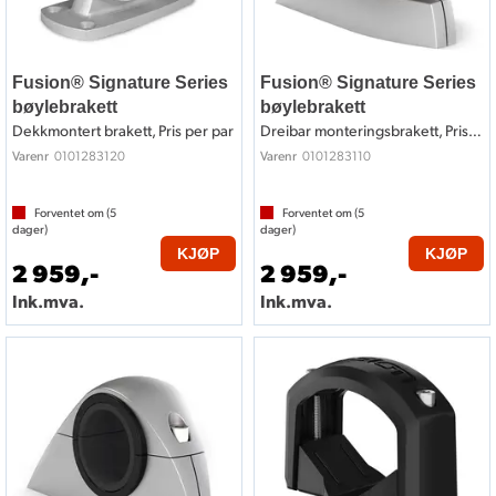
Fusion® Signature Series
Fusion® Signature Series
bøylebrakett
bøylebrakett
Dekkmontert brakett, Pris per par
Dreibar monteringsbrakett, Pris per par
0101283120
0101283110
Varenr
Varenr
Forventet om (
5
Forventet om (
5
dager)
dager)
KJØP
KJØP
2 959,-
2 959,-
Ink.mva.
Ink.mva.