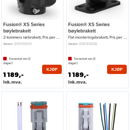
Fusion® XS Series
Fusion® XS Series
bøylebrakett
bøylebrakett
2-tommers rørbrakett, Pris per par
Flat monteringsbrakett, Pris per par
0101310110
0101310120
Varenr
Varenr
Forventet om (
5
Forventet om (
5
dager)
dager)
KJØP
KJØP
1 189,-
1 189,-
Ink.mva.
Ink.mva.