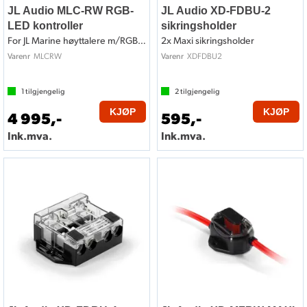
JL Audio MLC-RW RGB-
JL Audio XD-FDBU-2
LED kontroller
sikringsholder
For JL Marine høyttalere m/RGB LED
2x Maxi sikringsholder
MLCRW
XDFDBU2
Varenr
Varenr
1
tilgjengelig
2
tilgjengelig
KJØP
KJØP
4 995,-
595,-
Ink.mva.
Ink.mva.