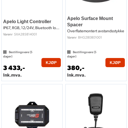
Apelo Surface Mount
Apelo Light Controller
Spacer
IP67, RGB, 12/24V, Bluetooth low energy
Overflatemontert avstandsstykke
5XA285814001
Varenr
8HG280801001
Varenr
Bestillingsvare (
5
Bestillingsvare (
5
dager)
dager)
KJØP
KJØP
3 433,-
380,-
Ink.mva.
Ink.mva.