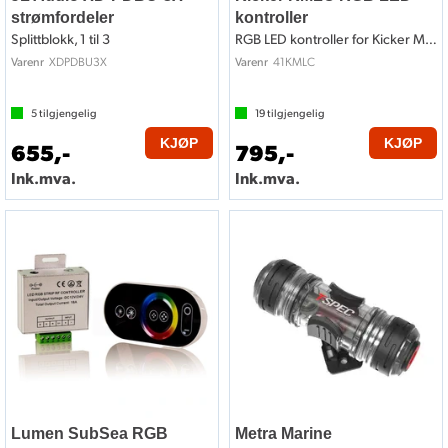
strømfordeler
kontroller
Splittblokk, 1 til 3
RGB LED kontroller for Kicker Marine
XDPDBU3X
41KMLC
Varenr
Varenr
5
tilgjengelig
19
tilgjengelig
KJØP
KJØP
655,-
795,-
Ink.mva.
Ink.mva.
Lumen SubSea RGB
Metra Marine