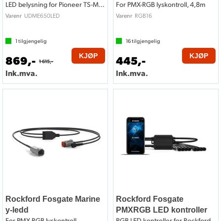
LED belysning for Pioneer TS-ME650
For PMX-RGB lyskontroll, 4,8m
UDME650LED
RGB16
Varenr
Varenr
1
tilgjengelig
16
tilgjengelig
KJØP
KJØP
869,-
445,-
1 615,-
Ink.mva.
Ink.mva.
Rockford Fosgate Marine
Rockford Fosgate
y-ledd
PMXRGB LED kontroller
For PMX-RGB lyskontroll
RGB LED kontroller for Rockford