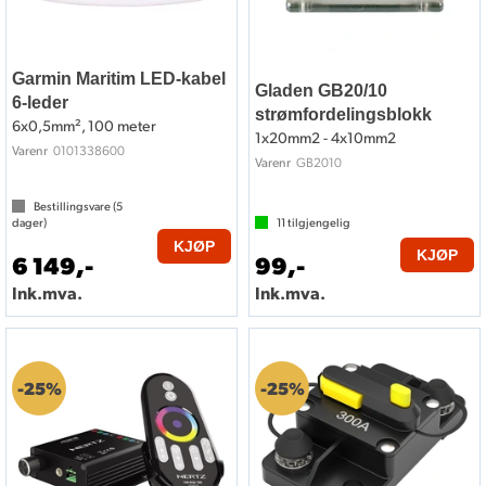
Garmin Maritim LED-kabel
Gladen GB20/10
6-leder
strømfordelingsblokk
6x0,5mm², 100 meter
1x20mm2 - 4x10mm2
0101338600
Varenr
GB2010
Varenr
Bestillingsvare (
5
dager)
11
tilgjengelig
KJØP
KJØP
6 149,-
99,-
Ink.mva.
Ink.mva.
25%
25%