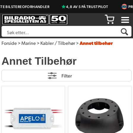
ILSTEREOFORHANDLER
4,8 AV 5 PÅ TRUSTPILOT
PRISJAK
Forside
>
Marine
>
Kabler / Tilbehør
>
Annet tilbehør
Annet Tilbehør
Filter