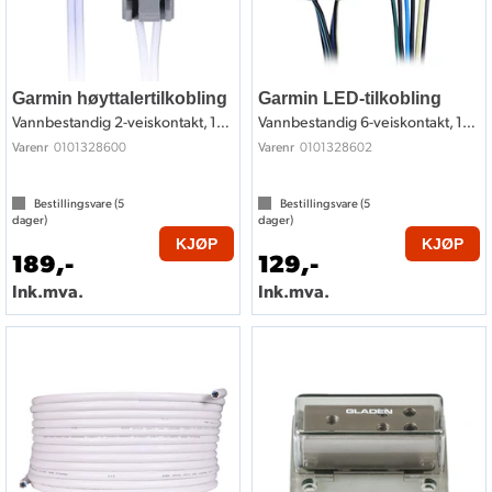
Garmin høyttalertilkobling
Garmin LED-tilkobling
Vannbestandig 2-veiskontakt, 15cm
Vannbestandig 6-veiskontakt, 15cm
0101328600
0101328602
Varenr
Varenr
Bestillingsvare (
5
Bestillingsvare (
5
dager)
dager)
KJØP
KJØP
189,-
129,-
Ink.mva.
Ink.mva.