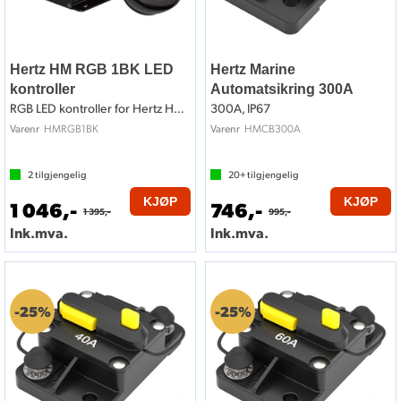
Hertz HM RGB 1BK LED
Hertz Marine
kontroller
Automatsikring 300A
RGB LED kontroller for Hertz HMX LD
300A, IP67
HMRGB1BK
HMCB300A
Varenr
Varenr
2
tilgjengelig
20+
tilgjengelig
KJØP
KJØP
1 046,-
746,-
1 395,-
995,-
Ink.mva.
Ink.mva.
25%
25%