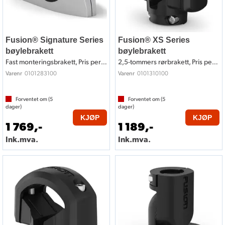
Fusion® Signature Series
Fusion® XS Series
bøylebrakett
bøylebrakett
Fast monteringsbrakett, Pris per par
2,5-tommers rørbrakett, Pris per par
0101283100
0101310100
Varenr
Varenr
Forventet om (
5
Forventet om (
5
dager)
dager)
KJØP
KJØP
1 769,-
1 189,-
Ink.mva.
Ink.mva.