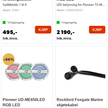
Splittblokk, 1 til 4
LED belysning for Pioneer TS-ME100W
VDB4
UDME100LED
Varenr
Varenr
13
tilgjengelig
1
tilgjengelig
KJØP
KJØP
495,-
2 190,-
Ink.mva.
Ink.mva.
46%
Pioneer UD-ME650LED
Rockford Fosgate Marine
RGB LED
skjøtekabel