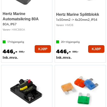
Hertz Marine
Hertz Marine Splittblokk
Automatsikring 80A
1x50mm2 -> 4x20mm2, IP54
80A, IP67
HMDB
Varenr
HMCB80A
Varenr
17
tilgjengelig
20+
tilgjengelig
KJØP
KJØP
446,-
446,-
595,-
595,-
Ink.mva.
Ink.mva.