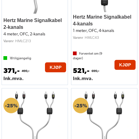
Hertz Marine Signalkabel
Hertz Marine Signalkabel
4-kanals
2-kanals
1 meter, OFC, 4-kanals
4 meter, OFC, 2-kanals
HMLC43
Varenr
HMLC213
Varenr
Forventet om (
9
18
tilgjengelig
dager)
KJØP
KJØP
371,-
521,-
495,-
695,-
Ink.mva.
Ink.mva.
25%
25%