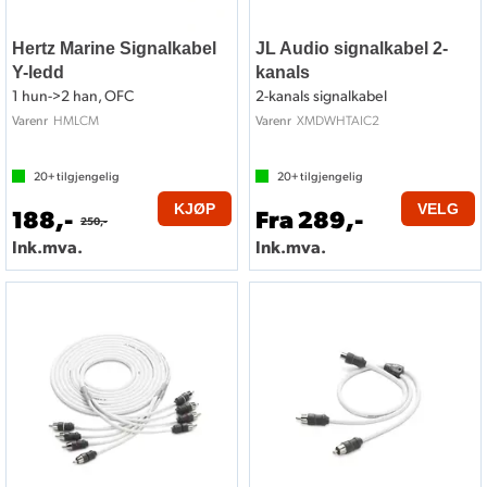
Hertz Marine Signalkabel
JL Audio signalkabel 2-
Y-ledd
kanals
1 hun->2 han, OFC
2-kanals signalkabel
HMLCM
XMDWHTAIC2
Varenr
Varenr
20+
tilgjengelig
20+
tilgjengelig
KJØP
VELG
188,-
Fra 289,-
250,-
Ink.mva.
Ink.mva.