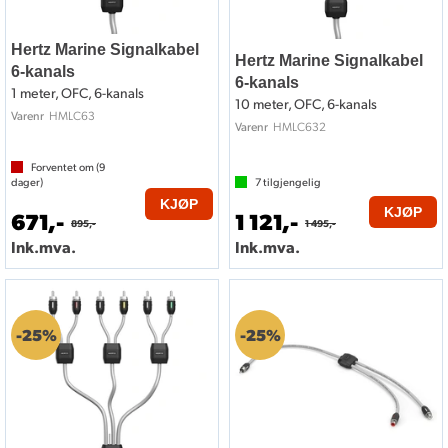
Hertz Marine Signalkabel
Hertz Marine Signalkabel
6-kanals
6-kanals
1 meter, OFC, 6-kanals
10 meter, OFC, 6-kanals
HMLC63
Varenr
HMLC632
Varenr
Forventet om (
9
dager)
7
tilgjengelig
KJØP
KJØP
671,-
1 121,-
895,-
1 495,-
Ink.mva.
Ink.mva.
25%
25%