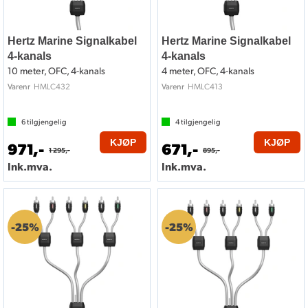
Hertz Marine Signalkabel
Hertz Marine Signalkabel
4-kanals
4-kanals
10 meter, OFC, 4-kanals
4 meter, OFC, 4-kanals
HMLC432
HMLC413
Varenr
Varenr
6
tilgjengelig
4
tilgjengelig
KJØP
KJØP
971,-
671,-
1 295,-
895,-
Ink.mva.
Ink.mva.
25%
25%