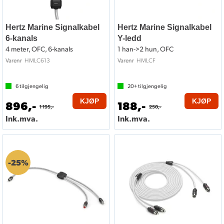
Hertz Marine Signalkabel
Hertz Marine Signalkabel
6-kanals
Y-ledd
4 meter, OFC, 6-kanals
1 han->2 hun, OFC
HMLC613
HMLCF
Varenr
Varenr
6
tilgjengelig
20+
tilgjengelig
KJØP
KJØP
896,-
188,-
1 195,-
250,-
Ink.mva.
Ink.mva.
25%