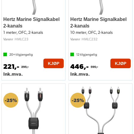
Hertz Marine Signalkabel
Hertz Marine Signalkabel
2-kanals
2-kanals
1 meter, OFC, 2-kanals
10 meter, OFC, 2-kanals
HMLC23
HMLC232
Varenr
Varenr
20+
tilgjengelig
12
tilgjengelig
KJØP
KJØP
221,-
446,-
295,-
595,-
Ink.mva.
Ink.mva.
25%
25%