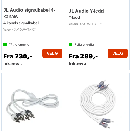
JL Audio signalkabel 4-
JL Audio Y-ledd
kanals
Y-ledd
4-kanals signalkabel
XMDWHTAICY
Varenr
XMDWHTAIC4
Varenr
17
tilgjengelig
7
tilgjengelig
VELG
VELG
Fra 730,-
Fra 289,-
Ink.mva.
Ink.mva.