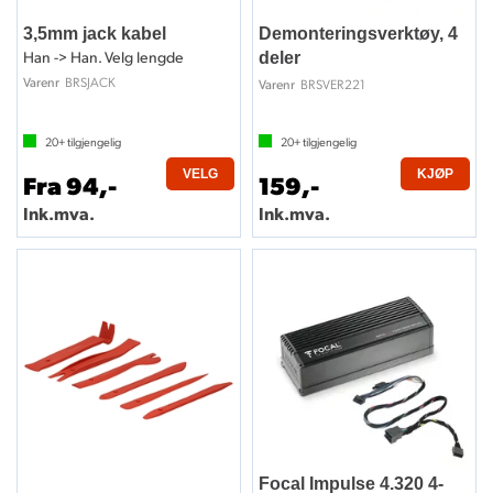
3,5mm jack kabel
Demonteringsverktøy, 4
Han -> Han. Velg lengde
deler
BRSJACK
Varenr
BRSVER221
Varenr
20+
tilgjengelig
20+
tilgjengelig
VELG
KJØP
Fra 94,-
159,-
Ink.mva.
Ink.mva.
Focal Impulse 4.320 4-