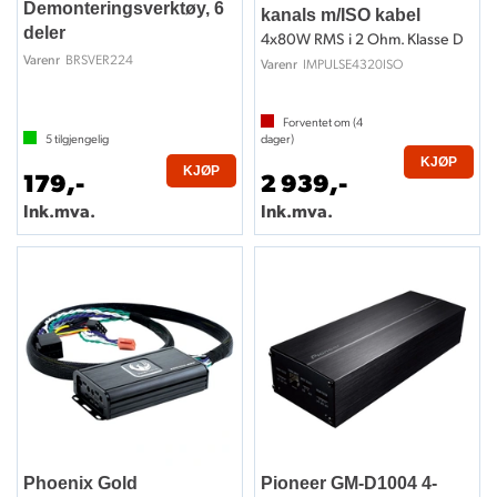
Demonteringsverktøy, 6
kanals m/ISO kabel
deler
4x80W RMS i 2 Ohm. Klasse D
BRSVER224
Varenr
IMPULSE4320ISO
Varenr
Forventet om (
4
5
tilgjengelig
dager)
KJØP
KJØP
179,-
2 939,-
Ink.mva.
Ink.mva.
Phoenix Gold
Pioneer GM-D1004 4-