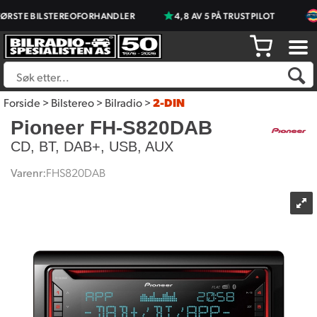
STE BILSTEREOFORHANDLER
4,8 AV 5 PÅ TRUSTPILOT
P
Forside
>
Bilstereo
>
Bilradio
>
2-DIN
Pioneer FH-S820DAB
CD, BT, DAB+, USB, AUX
Varenr:
FHS820DAB