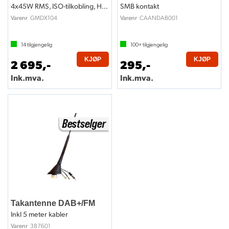
4x45W RMS, ISO-tilkobling, Hi-Res
SMB kontakt
GMDX104
CAANDAB001
Varenr
Varenr
14
tilgjengelig
100+
tilgjengelig
KJØP
KJØP
2 695,-
295,-
Ink.mva.
Ink.mva.
Takantenne DAB+/FM
Inkl 5 meter kabler
387601
Varenr