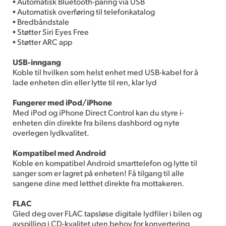
• Automatisk Bluetooth-paring via USB
• Automatisk overføring til telefonkatalog
• Bredbåndstale
• Støtter Siri Eyes Free
• Støtter ARC app
USB-inngang
Koble til hvilken som helst enhet med USB-kabel for å
lade enheten din eller lytte til ren, klar lyd
Fungerer med iPod/iPhone
Med iPod og iPhone Direct Control kan du styre i-
enheten din direkte fra bilens dashbord og nyte
overlegen lydkvalitet.
Kompatibel med Android
Koble en kompatibel Android smarttelefon og lytte til
sanger som er lagret på enheten! Få tilgang til alle
sangene dine med letthet direkte fra mottakeren.
FLAC
Gled deg over FLAC tapsløse digitale lydfiler i bilen og
avspilling i CD-kvalitet uten behov for konvertering