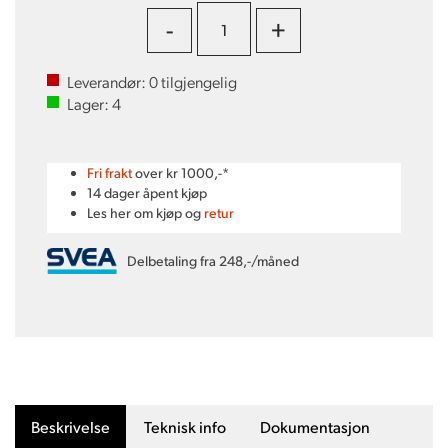
-
+
Leverandør:
0
tilgjengelig
Lager:
4
Fri frakt
over kr 1000,-*
14 dager åpent kjøp
Les her om kjøp og
retur
Delbetaling fra 248,-/måned
Beskrivelse
Teknisk info
Dokumentasjon