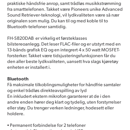
praktiske håndsfrie anrop, samt trådløs musikkstrømming
fra smarttelefonen. Takket være Pioneers unike Advanced
Sound Retriever-teknologi, vil lydkvaliteten være så nær
originalen som mulig. Du kan til og med koble til to
Bluetooth-telefoner samtidig.
FH-S820DAB er virkelig et førsteklasses
bilstereoanlegg. Det leser FLAC-filer og er utstyrt med en
13-bånds grafisk EQ og en integrert 4 x 50 watt MOSFET-
forsterker. Takket være tidsjusteringsfunksjonen får du
den aller beste lydkvaliteten, uansett hva slags kjøretøy
enheten er installert i.
Bluetooth
Få maksimale tilkoblingsmuligheter for håndfrie samtaler
og enkel trådløs direkteavspilling av lyd
En inkludert ekstern mikrofon garanterer at de i den
andre enden hører deg klart og tydelig, uten forstyrrelser
eller støy. Du trenger verken ledninger, hodesett eller
holdere.
• Permanent forbindelse for 2 telefoner