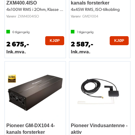
ZXM400.4ISO
kanals forsterker
4x100W RMS i 2Ohm, Klasse D, ISO-kobling
4x45W RMS, ISO-tilkobling
ZXM4004ISO
GMD1004
Varenr
Varenr
6
tilgjengelig
1
tilgjengelig
KJØP
KJØP
2 675,-
2 587,-
Ink.mva.
Ink.mva.
Pioneer GM-DX104 4-
Pioneer Vindusantenne -
kanals forsterker
aktiv