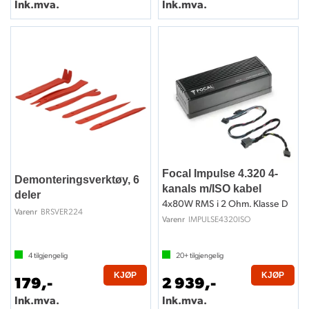
Ink.mva.
Ink.mva.
Focal Impulse 4.320 4-
Demonteringsverktøy, 6
kanals m/ISO kabel
deler
4x80W RMS i 2 Ohm. Klasse D
BRSVER224
Varenr
IMPULSE4320ISO
Varenr
4
tilgjengelig
20+
tilgjengelig
KJØP
KJØP
179,-
2 939,-
Ink.mva.
Ink.mva.