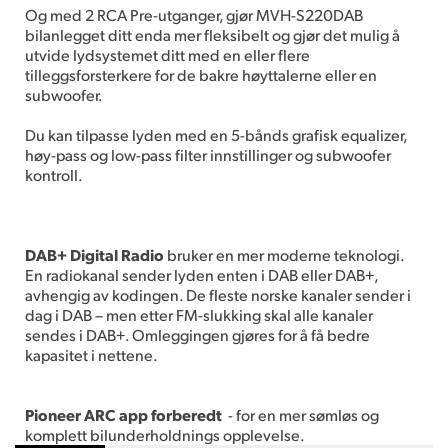
Og med 2 RCA Pre-utganger, gjør MVH-S220DAB
bilanlegget ditt enda mer fleksibelt og gjør det mulig å
utvide lydsystemet ditt med en eller flere
tilleggsforsterkere for de bakre høyttalerne eller en
subwoofer.
Du kan tilpasse lyden med en 5-bånds grafisk equalizer,
høy-pass og low-pass filter innstillinger og subwoofer
kontroll.
DAB+ Digital Radio
bruker en mer moderne teknologi.
En radiokanal sender lyden enten i DAB eller DAB+,
avhengig av kodingen. De fleste norske kanaler sender i
dag i DAB – men etter FM-slukking skal alle kanaler
sendes i DAB+. Omleggingen gjøres for å få bedre
kapasitet i nettene.
Pioneer ARC app forberedt
- for en mer sømløs og
komplett bilunderholdnings opplevelse.