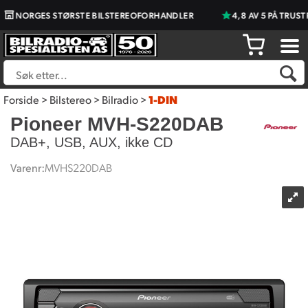
NORGES STØRSTE BILSTEREOFORHANDLER
4,8 AV 5 PÅ TRUSTPI
Forside
>
Bilstereo
>
Bilradio
>
1-DIN
Pioneer MVH-S220DAB
DAB+, USB, AUX, ikke CD
Varenr:
MVHS220DAB