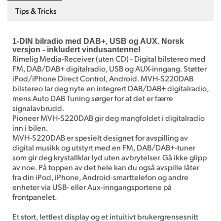
Tips & Tricks
1-DIN bilradio med DAB+, USB og AUX. Norsk
versjon - inkludert vindusantenne!
Rimelig Media-Receiver (uten CD) - Digital bilstereo med
FM, DAB/DAB+ digitalradio, USB og AUX-inngang. Støtter
iPod/iPhone Direct Control, Android. MVH-S220DAB
bilstereo lar deg nyte en integrert DAB/DAB+ digitalradio,
mens Auto DAB Tuning sørger for at det er færre
signalavbrudd.
Pioneer MVH-S220DAB gir deg mangfoldet i digitalradio
inn i bilen.
MVH-S220DAB er spesielt designet for avspilling av
digital musikk og utstyrt med en FM, DAB/DAB+-tuner
som gir deg krystallklar lyd uten avbrytelser. Gå ikke glipp
av noe. På toppen av det hele kan du også avspille låter
fra din iPod, iPhone, Android-smarttelefon og andre
enheter via USB- eller Aux-inngangsportene på
frontpanelet.
Et stort, lettlest display og et intuitivt brukergrensesnitt