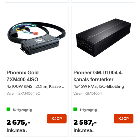
Phoenix Gold
Pioneer GM-D1004 4-
ZXM400.4ISO
kanals forsterker
4x100W RMS i 2Ohm, Klasse D, ISO-kobling
4x45W RMS, ISO-tilkobling
ZXM4004ISO
GMD1004
Varenr
Varenr
10
tilgjengelig
1
tilgjengelig
KJØP
KJØP
2 675,-
2 587,-
Ink.mva.
Ink.mva.