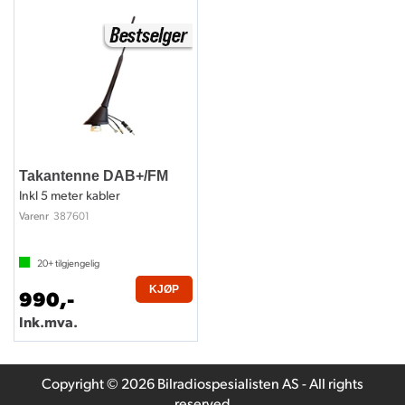
Takantenne DAB+/FM
Inkl 5 meter kabler
387601
Varenr
20+
tilgjengelig
KJØP
990,-
Ink.mva.
Copyright © 2026 Bilradiospesialisten AS - All rights
reserved