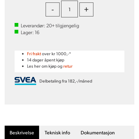
-
+
Leverandør:
20+
tilgjengelig
Lager:
16
Fri frakt
over kr 1000,-*
14 dager åpent kjøp
Les her om kjøp og
retur
Delbetaling fra 182,-/måned
Beskrivelse
Teknisk info
Dokumentasjon