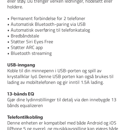
eller støy. Du trenger verken ledninger, hodesett eller
holdere.
• Permanent forbindelse for 2 telefoner
• Automatisk Bluetooth-paring via USB
• Automatisk overføring til telefonkatalog
• Bredbåndstale
• Støtter Siri Eyes Free
• Støtter ARC app
• Bluetooth streaming
USB-inngang
Koble til din minnepenn i USB-porten og spill av
krystallklar lyd. Denne USB porten kan også brukes til
lading av mobiltelefonen og gir inntil 1.5A lading.
13-bånds EQ
Gjør dine lydinnstillinger til detalj via den innebygde 13
bånds equalizeren
Telefontilkobling
Denne enheten er kompatibel med både Android og iOS
(iPhone 5 og nyere), og musikkavspilling kan gjøres både