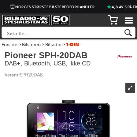
NORGES STØRSTE BILSTEREOFORHANDLER
4,8 AV 5 PÅ TRU
Forside
>
Bilstereo
>
Bilradio
>
1-DIN
Pioneer SPH-20DAB
DAB+, Bluetooth, USB, ikke CD
Varenr:
SPH20DAB