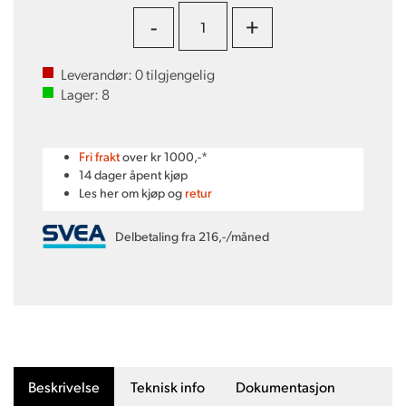
-
+
Leverandør:
0
tilgjengelig
Lager:
8
Fri frakt
over kr 1000,-*
14 dager åpent kjøp
Les her om kjøp og
retur
Delbetaling fra 216,-/måned
Beskrivelse
Teknisk info
Dokumentasjon