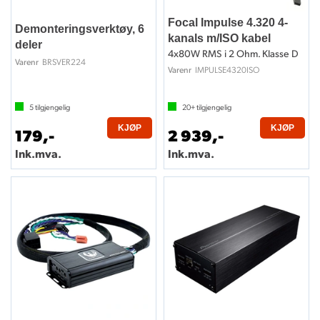
Focal Impulse 4.320 4-
Demonteringsverktøy, 6
kanals m/ISO kabel
deler
4x80W RMS i 2 Ohm. Klasse D
BRSVER224
Varenr
IMPULSE4320ISO
Varenr
5
tilgjengelig
20+
tilgjengelig
KJØP
KJØP
179,-
2 939,-
Ink.mva.
Ink.mva.