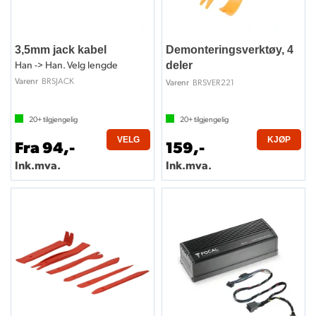
3,5mm jack kabel
Demonteringsverktøy, 4
Han -> Han. Velg lengde
deler
BRSJACK
Varenr
BRSVER221
Varenr
20+
tilgjengelig
20+
tilgjengelig
VELG
KJØP
Fra 94,-
159,-
Ink.mva.
Ink.mva.