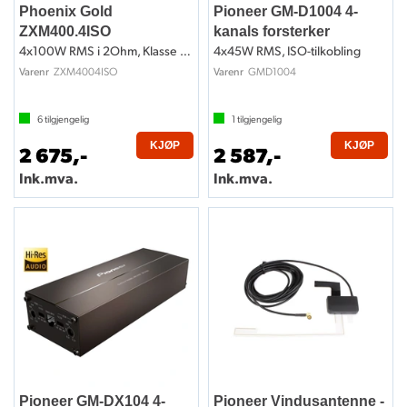
Phoenix Gold
Pioneer GM-D1004 4-
ZXM400.4ISO
kanals forsterker
4x100W RMS i 2Ohm, Klasse D, ISO-kobling
4x45W RMS, ISO-tilkobling
ZXM4004ISO
GMD1004
Varenr
Varenr
6
tilgjengelig
1
tilgjengelig
KJØP
KJØP
2 675,-
2 587,-
Ink.mva.
Ink.mva.
Pioneer GM-DX104 4-
Pioneer Vindusantenne -