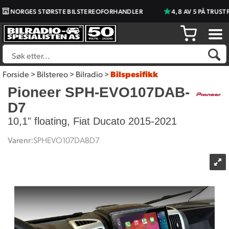
ORGES STØRSTE BILSTEREOFORHANDLER
4,8 AV 5 PÅ TRUSTPILOT
Forside
>
Bilstereo
>
Bilradio
>
Bilspesifikk
Pioneer SPH-EVO107DAB-
D7
10,1" floating, Fiat Ducato 2015-2021
Varenr:
SPHEVO107DABD7