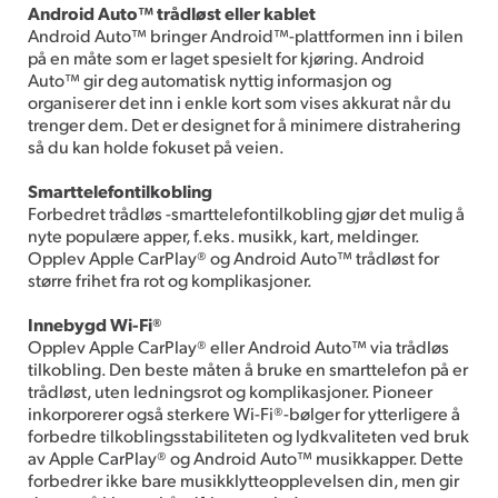
Android Auto™ trådløst eller kablet
Android Auto™ bringer Android™-plattformen inn i bilen
på en måte som er laget spesielt for kjøring. Android
Auto™ gir deg automatisk nyttig informasjon og
organiserer det inn i enkle kort som vises akkurat når du
trenger dem. Det er designet for å minimere distrahering
så du kan holde fokuset på veien.
Smarttelefontilkobling
Forbedret trådløs -smarttelefontilkobling gjør det mulig å
nyte populære apper, f.eks. musikk, kart, meldinger.
Opplev Apple CarPlay® og Android Auto™ trådløst for
større frihet fra rot og komplikasjoner.
Innebygd Wi-Fi®
Opplev Apple CarPlay® eller Android Auto™ via trådløs
tilkobling. Den beste måten å bruke en smarttelefon på er
trådløst, uten ledningsrot og komplikasjoner. Pioneer
inkorporerer også sterkere Wi-Fi®-bølger for ytterligere å
forbedre tilkoblingsstabiliteten og lydkvaliteten ved bruk
av Apple CarPlay® og Android Auto™ musikkapper. Dette
forbedrer ikke bare musikklytteopplevelsen din, men gir