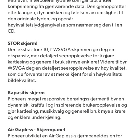
komprimering fra gjenværende data. Den gjenoppretter
etterklangen, dynamikken og følelsen av romslighet til
den originale lyden, og oppnår
høykvalitetslydgjengivelse som nærmer seg den til en
CD.
STOR skjerm!
Den ekstra store 10,1” WSVGA-skjermen gir deg en
ekspansiv, mer detaljert seeropplevelse for å gjøre
kartlesing og generell bruk så mye enklere! Videre tilbyr
WSVGA deg en detaljert seeropplevelse av høy kvalitet,
som du forventer av et merke kjent for sin høykvalitets
bildekvalitet.
Kapasitiv skjerm
Pioneers meget responsive berøringsskjermer tilbyr en
dynamisk, kraftfull og inspirerende brukeropplevelse og
gjør kartlesing, musikkvalg og generell bruk mye sikrere
og enklere under kjøring.
Air Gapless - Skjermpanel
Pioneer utviklet en Air Gapless-skjermpaneldesign for