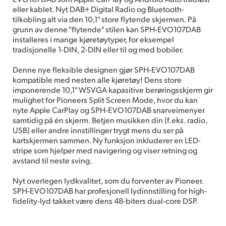
eller kablet. Nyt DAB+ Digital Radio og Bluetooth-
tilkobling alt via den 10,1" store flytende skjermen. På
grunn av denne "flytende" stilen kan SPH-EVO107DAB
installeres i mange kjøretøytyper, for eksempel
tradisjonelle 1-DIN, 2-DIN eller til og med bobiler.
Denne nye fleksible designen gjør SPH-EVO107DAB
kompatible med nesten alle kjøretøy! Dens store
imponerende 10,1" WSVGA kapasitive berøringsskjerm gir
mulighet for Pioneers Split Screen Mode, hvor du kan
nyte Apple CarPlay og SPH-EVO107DAB snarveimenyer
samtidig på én skjerm. Betjen musikken din (f.eks. radio,
USB) eller andre innstillinger trygt mens du ser på
kartskjermen sammen. Ny funksjon inkluderer en LED-
stripe som hjelper med navigering og viser retning og
avstand til neste sving.
Nyt overlegen lydkvalitet, som du forventer av Pioneer.
SPH-EVO107DAB har profesjonell lydinnstilling for high-
fidelity-lyd takket være dens 48-biters dual-core DSP.