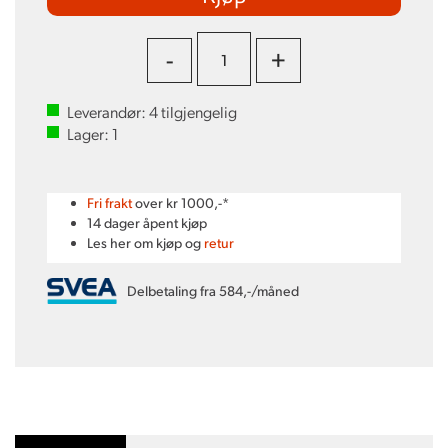
-
+
Leverandør:
4
tilgjengelig
Lager:
1
Fri frakt
over kr 1000,-*
14 dager åpent kjøp
Les her om kjøp og
retur
Delbetaling fra 584,-/måned