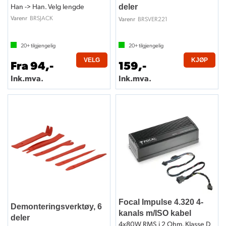
Han -> Han. Velg lengde
deler
BRSJACK
Varenr
BRSVER221
Varenr
20+
tilgjengelig
20+
tilgjengelig
VELG
KJØP
Fra 94,-
159,-
Ink.mva.
Ink.mva.
Focal Impulse 4.320 4-
Demonteringsverktøy, 6
kanals m/ISO kabel
deler
4x80W RMS i 2 Ohm. Klasse D