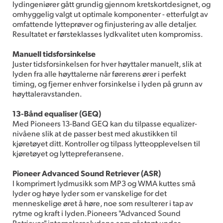
lydingeniører gått grundig gjennom kretskortdesignet, og
omhyggelig valgt ut optimale komponenter - etterfulgt av
omfattende lytteprøver og finjustering av alle detaljer.
Resultatet er førsteklasses lydkvalitet uten kompromiss.
Manuell tidsforsinkelse
Juster tidsforsinkelsen for hver høyttaler manuelt, slik at
lyden fra alle høyttalerne når førerens ører i perfekt
timing, og fjerner enhver forsinkelse i lyden på grunn av
høyttaleravstanden.
13-Bånd equaliser (GEQ)
Med Pioneers 13-Band GEQ kan du tilpasse equalizer-
nivåene slik at de passer best med akustikken til
kjøretøyet ditt. Kontroller og tilpass lytteopplevelsen til
kjøretøyet og lyttepreferansene.
Pioneer Advanced Sound Retriever (ASR)
I komprimert lydmusikk som MP3 og WMA kuttes små
lyder og høye lyder som er vanskelige for det
menneskelige øret å høre, noe som resulterer i tap av
rytme og kraft i lyden.Pioneers "Advanced Sound
Retriever," interpolerer lydene som går tapt under