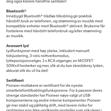
deg også klarere håndfrie samtaler!
Bluetooth®
Innebygd Bluetooth® trådløs tilkobling gir praktisk
håndsfri bruk av telefonen, og strømming av musikk med
kompatible enheter med Bluetooth® aktivert. Brukerne får
fordelene med håndsfri telefonbruk og/eller strømming
av musikk.
Avansert lyd
Lydfunksjoner med høy ytelse, inkludert manuell
tidsjustering, 3-veis nettverksmodus,
lytteposisjonsvelger, 3 x RCA utganger, en MOSFET
50Wx4 forsterker og mer, slik at du kan skreddersy lyden,
akkurat slik du vil ha det!
Sertifisert
Pioneer-mottakere er sertifisert for de nyeste
smarttelefontilkoblingsfunksjonene. For å passere deres
strenge standarder har Pioneer nøye valgt ut USB-
komponentene og andre interne komponenter. Pioneer
gir mer stabil og pålitelig drift, med lavere risiko for
problemer enn ikke-godkjente modeller som sirkulerer i