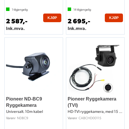
1
tilgjengelig
14
tilgjengelig
KJØP
KJØP
2 587,-
2 695,-
Ink.mva.
Ink.mva.
Pioneer ND-BC9
Pioneer Ryggekamera
Ryggekamera
(TVI)
Universalt. 10m kabel
HD-TVI ryggekamera, med 15 meter kabel
NDBC9
CABCHD00115
Varenr
Varenr