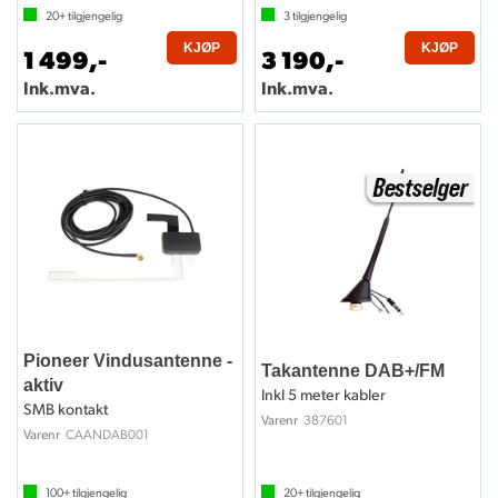
20+
tilgjengelig
3
tilgjengelig
KJØP
KJØP
1 499,-
3 190,-
Ink.mva.
Ink.mva.
Pioneer Vindusantenne -
Takantenne DAB+/FM
aktiv
Inkl 5 meter kabler
SMB kontakt
387601
Varenr
CAANDAB001
Varenr
100+
tilgjengelig
20+
tilgjengelig