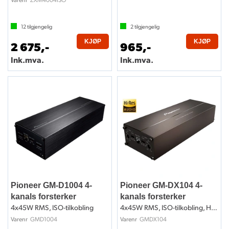
12
tilgjengelig
2
tilgjengelig
KJØP
KJØP
2 675,-
965,-
Ink.mva.
Ink.mva.
Pioneer GM-D1004 4-
Pioneer GM-DX104 4-
kanals forsterker
kanals forsterker
4x45W RMS, ISO-tilkobling
4x45W RMS, ISO-tilkobling, Hi-Res
GMD1004
GMDX104
Varenr
Varenr