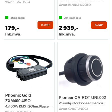
BRSVER224
Varenr
IMPULSE4320ISO
Varenr
4
tilgjengelig
20+
tilgjengelig
KJØP
KJØP
179,-
2 939,-
Ink.mva.
Ink.mva.
Phoenix Gold
Pioneer CA-ROT-UNI.002
ZXM400.4ISO
Volumhjul for Pioneer med direkteplugg
4x100W RMS i 2Ohm, Klasse D, ISO-kobling
CAROTUNI002
Varenr
ZXM4004ISO
Varenr