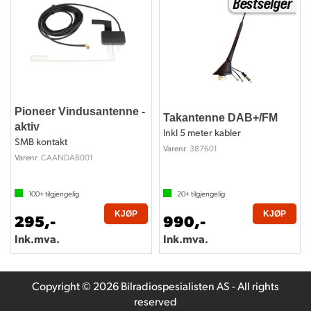
Pioneer Vindusantenne -
Takantenne DAB+/FM
aktiv
Inkl 5 meter kabler
SMB kontakt
387601
Varenr
CAANDAB001
Varenr
100+
tilgjengelig
20+
tilgjengelig
KJØP
KJØP
295,-
990,-
Ink.mva.
Ink.mva.
Copyright © 2026 Bilradiospesialisten AS - All rights
reserved