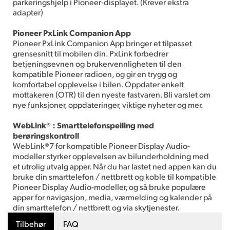
parkeringshjelp i Pioneer-displayet. (Krever ekstra
adapter)
Pioneer PxLink Companion App
Pioneer PxLink Companion App bringer et tilpasset
grensesnitt til mobilen din. PxLink forbedrer
betjeningsevnen og brukervennligheten til den
kompatible Pioneer radioen, og gir en trygg og
komfortabel opplevelse i bilen. Oppdater enkelt
mottakeren (OTR) til den nyeste fastvaren. Bli varslet om
nye funksjoner, oppdateringer, viktige nyheter og mer.
WebLink® : Smarttelefonspeiling med
berøringskontroll
WebLink®7 for kompatible Pioneer Display Audio-
modeller styrker opplevelsen av bilunderholdning med
et utrolig utvalg apper. Når du har lastet ned appen kan du
bruke din smarttelefon / nettbrett og koble til kompatible
Pioneer Display Audio-modeller, og så bruke populære
apper for navigasjon, media, værmelding og kalender på
din smarttelefon / nettbrett og via skytjenester.
Tilbehør
FAQ