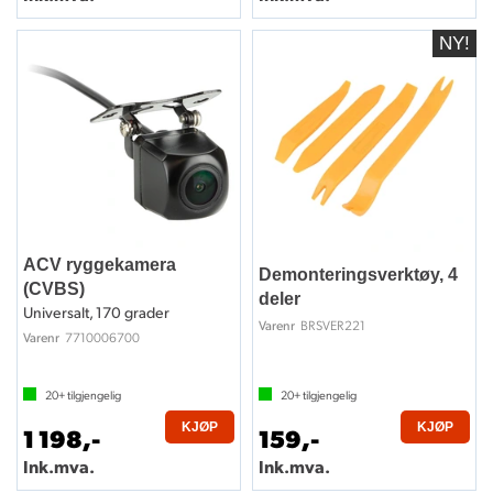
ACV ryggekamera
Demonteringsverktøy, 4
(CVBS)
deler
Universalt, 170 grader
BRSVER221
Varenr
7710006700
Varenr
20+
tilgjengelig
20+
tilgjengelig
KJØP
KJØP
1 198,-
159,-
Ink.mva.
Ink.mva.