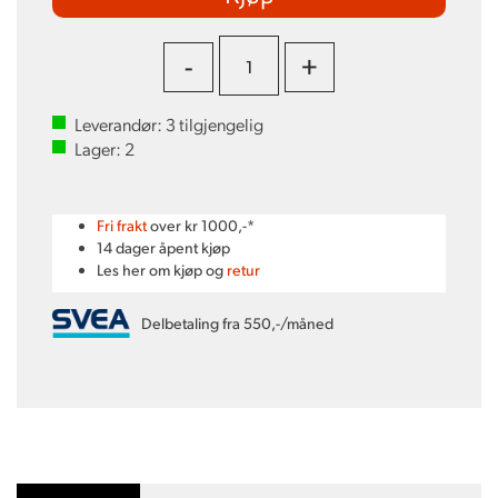
-
+
Leverandør:
3
tilgjengelig
Lager:
2
Fri frakt
over kr 1000,-*
14 dager åpent kjøp
Les her om kjøp og
retur
Delbetaling fra 550,-/måned