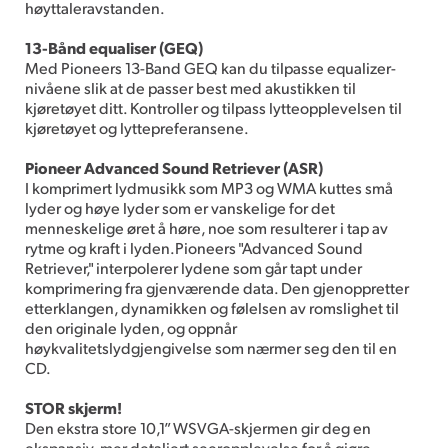
høyttaleravstanden.
13-Bånd equaliser (GEQ)
Med Pioneers 13-Band GEQ kan du tilpasse equalizer-
nivåene slik at de passer best med akustikken til
kjøretøyet ditt. Kontroller og tilpass lytteopplevelsen til
kjøretøyet og lyttepreferansene.
Pioneer Advanced Sound Retriever (ASR)
I komprimert lydmusikk som MP3 og WMA kuttes små
lyder og høye lyder som er vanskelige for det
menneskelige øret å høre, noe som resulterer i tap av
rytme og kraft i lyden.Pioneers "Advanced Sound
Retriever," interpolerer lydene som går tapt under
komprimering fra gjenværende data. Den gjenoppretter
etterklangen, dynamikken og følelsen av romslighet til
den originale lyden, og oppnår
høykvalitetslydgjengivelse som nærmer seg den til en
CD.
STOR skjerm!
Den ekstra store 10,1” WSVGA-skjermen gir deg en
ekspansiv, mer detaljert seeropplevelse for å gjøre