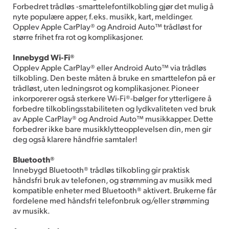
Forbedret trådløs -smarttelefontilkobling gjør det mulig å
nyte populære apper, f.eks. musikk, kart, meldinger.
Opplev Apple CarPlay® og Android Auto™ trådløst for
større frihet fra rot og komplikasjoner.
Innebygd Wi-Fi®
Opplev Apple CarPlay® eller Android Auto™ via trådløs
tilkobling. Den beste måten å bruke en smarttelefon på er
trådløst, uten ledningsrot og komplikasjoner. Pioneer
inkorporerer også sterkere Wi-Fi®-bølger for ytterligere å
forbedre tilkoblingsstabiliteten og lydkvaliteten ved bruk
av Apple CarPlay® og Android Auto™ musikkapper. Dette
forbedrer ikke bare musikklytteopplevelsen din, men gir
deg også klarere håndfrie samtaler!
Bluetooth®
Innebygd Bluetooth® trådløs tilkobling gir praktisk
håndsfri bruk av telefonen, og strømming av musikk med
kompatible enheter med Bluetooth® aktivert. Brukerne får
fordelene med håndsfri telefonbruk og/eller strømming
av musikk.