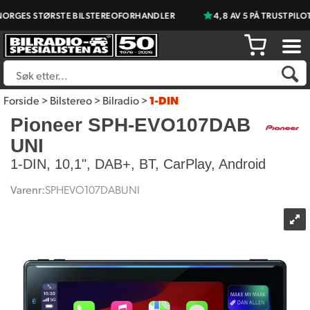
S STØRSTE BILSTEREOFORHANDLER
4,8 AV 5 PÅ TRUSTPILOT
Forside
>
Bilstereo
>
Bilradio
>
1-DIN
Pioneer SPH-EVO107DAB
UNI
1-DIN, 10,1", DAB+, BT, CarPlay, Android
Varenr:
SPHEVO107DABUNI