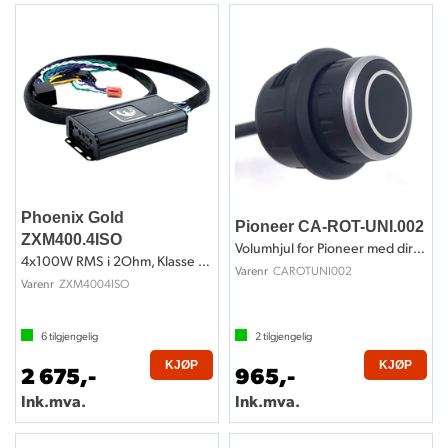
Phoenix Gold
Pioneer CA-ROT-UNI.002
ZXM400.4ISO
Volumhjul for Pioneer med direkteplugg
4x100W RMS i 2Ohm, Klasse D, ISO-kobling
CAROTUNI002
Varenr
ZXM4004ISO
Varenr
6
tilgjengelig
2
tilgjengelig
KJØP
KJØP
2 675,-
965,-
Ink.mva.
Ink.mva.