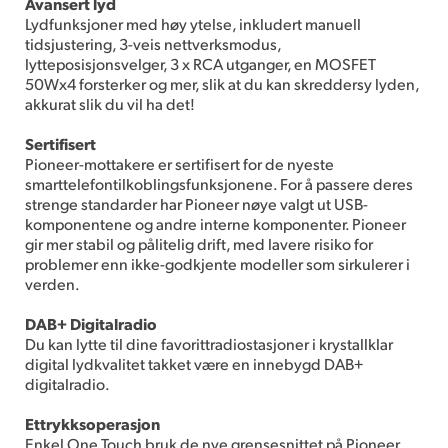
Avansert lyd
Lydfunksjoner med høy ytelse, inkludert manuell
tidsjustering, 3-veis nettverksmodus,
lytteposisjonsvelger, 3 x RCA utganger, en MOSFET
50Wx4 forsterker og mer, slik at du kan skreddersy lyden,
akkurat slik du vil ha det!
Sertifisert
Pioneer-mottakere er sertifisert for de nyeste
smarttelefontilkoblingsfunksjonene. For å passere deres
strenge standarder har Pioneer nøye valgt ut USB-
komponentene og andre interne komponenter. Pioneer
gir mer stabil og pålitelig drift, med lavere risiko for
problemer enn ikke-godkjente modeller som sirkulerer i
verden.
DAB+ Digitalradio
Du kan lytte til dine favorittradiostasjoner i krystallklar
digital lydkvalitet takket være en innebygd DAB+
digitalradio.
Ettrykksoperasjon
Enkel One Touch bruk de nye grensesnittet på Pioneer