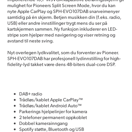
mulighet for Pioneers Split Screen Mode, hvor du kan
nyte Apple CarPlay og SPH-EVO107DAB snarveimenyer
samtidig på én skjerm. Betjen musikken din (f.eks. radio,
USB) eller andre innstillinger trygt mens du ser på
kartskjermen sammen. Ny funksjon inkluderer en LED-
stripe som hjelper med navigering og viser retning og
avstand til neste sving.
Nyt overlegen lydkvalitet, som du forventer av Pioneer.
SPH-EVO107DAB har profesjonell lydinnstilling for high-
fidelity-lyd takket være dens 48-biters dual-core DSP.
DAB+ radio
Trådløs/kablet Apple CarPlay™
Trådløs/kablet Android Auto™
Parkerings hjelpelinjer for kamera
2 telefoner permanent oppkoblet
Dobbel kamerainngang
Spotify støtte, Bluetooth og USB