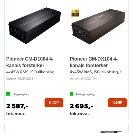
Pioneer GM-D1004 4-
Pioneer GM-DX104 4-
kanals forsterker
kanals forsterker
4x45W RMS, ISO-tilkobling
4x45W RMS, ISO-tilkobling, Hi-Res
GMD1004
GMDX104
Varenr
Varenr
1
tilgjengelig
14
tilgjengelig
KJØP
KJØP
2 587,-
2 695,-
Ink.mva.
Ink.mva.