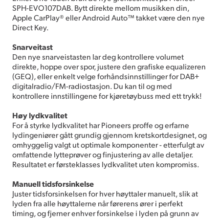
SPH-EVO107DAB. Bytt direkte mellom musikken din,
Apple CarPlay® eller Android Auto™ takket være den nye
Direct Key.
Snarveitast
Den nye snarveistasten lar deg kontrollere volumet
direkte, hoppe over spor, justere den grafiske equalizeren
(GEQ), eller enkelt velge forhåndsinnstillinger for DAB+
digitalradio/FM-radiostasjon. Du kan til og med
kontrollere innstillingene for kjøretøybuss med ett trykk!
Høy lydkvalitet
For å styrke lydkvalitet har Pioneers proffe og erfarne
lydingeniører gått grundig gjennom kretskortdesignet, og
omhyggelig valgt ut optimale komponenter - etterfulgt av
omfattende lytteprøver og finjustering av alle detaljer.
Resultatet er førsteklasses lydkvalitet uten kompromiss.
Manuell tidsforsinkelse
Juster tidsforsinkelsen for hver høyttaler manuelt, slik at
lyden fra alle høyttalerne når førerens ører i perfekt
timing, og fjerner enhver forsinkelse i lyden på grunn av