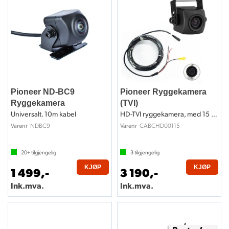
Pioneer ND-BC9
Pioneer Ryggekamera
Ryggekamera
(TVI)
Universalt. 10m kabel
HD-TVI ryggekamera, med 15 meter kabel
NDBC9
CABCHD00115
Varenr
Varenr
20+
tilgjengelig
3
tilgjengelig
KJØP
KJØP
1 499,-
3 190,-
Ink.mva.
Ink.mva.