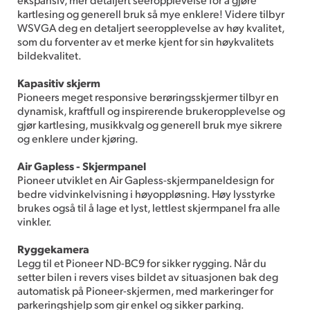
kartlesing og generell bruk så mye enklere! Videre tilbyr
WSVGA deg en detaljert seeropplevelse av høy kvalitet,
som du forventer av et merke kjent for sin høykvalitets
bildekvalitet.
Kapasitiv skjerm
Pioneers meget responsive berøringsskjermer tilbyr en
dynamisk, kraftfull og inspirerende brukeropplevelse og
gjør kartlesing, musikkvalg og generell bruk mye sikrere
og enklere under kjøring.
Air Gapless - Skjermpanel
Pioneer utviklet en Air Gapless-skjermpaneldesign for
bedre vidvinkelvisning i høyoppløsning. Høy lysstyrke
brukes også til å lage et lyst, lettlest skjermpanel fra alle
vinkler.
Ryggekamera
Legg til et Pioneer ND-BC9 for sikker rygging. Når du
setter bilen i revers vises bildet av situasjonen bak deg
automatisk på Pioneer-skjermen, med markeringer for
parkeringshjelp som gir enkel og sikker parking.