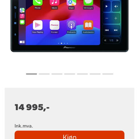
14 995,-
Ink.mva.
Kjøp