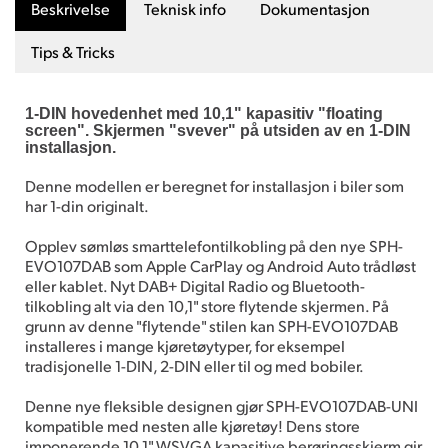
Beskrivelse
Teknisk info
Dokumentasjon
Tips & Tricks
1-DIN hovedenhet med 10,1" kapasitiv "floating
screen". Skjermen "svever" på utsiden av en 1-DIN
installasjon.
Denne modellen er beregnet for installasjon i biler som
har 1-din originalt.
Opplev sømløs smarttelefontilkobling på den nye SPH-
EVO107DAB som Apple CarPlay og Android Auto trådløst
eller kablet. Nyt DAB+ Digital Radio og Bluetooth-
tilkobling alt via den 10,1" store flytende skjermen. På
grunn av denne "flytende" stilen kan SPH-EVO107DAB
installeres i mange kjøretøytyper, for eksempel
tradisjonelle 1-DIN, 2-DIN eller til og med bobiler.
Denne nye fleksible designen gjør SPH-EVO107DAB-UNI
kompatible med nesten alle kjøretøy! Dens store
imponerende 10,1" WSVGA kapasitive berøringsskjerm gir