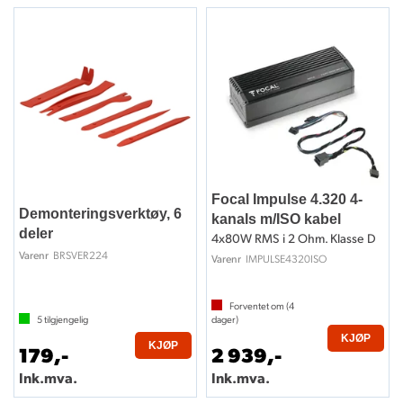
Focal Impulse 4.320 4-
Demonteringsverktøy, 6
kanals m/ISO kabel
deler
4x80W RMS i 2 Ohm. Klasse D
BRSVER224
Varenr
IMPULSE4320ISO
Varenr
Forventet om (
4
5
tilgjengelig
dager)
KJØP
KJØP
179,-
2 939,-
Ink.mva.
Ink.mva.