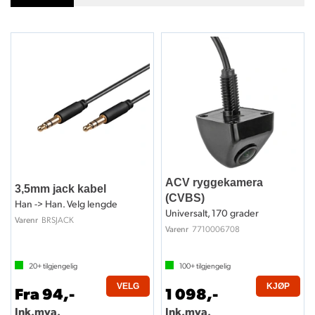
ACV ryggekamera
3,5mm jack kabel
(CVBS)
Han -> Han. Velg lengde
Universalt, 170 grader
BRSJACK
Varenr
7710006708
Varenr
20+
tilgjengelig
100+
tilgjengelig
VELG
KJØP
Fra 94,-
1 098,-
Ink.mva.
Ink.mva.