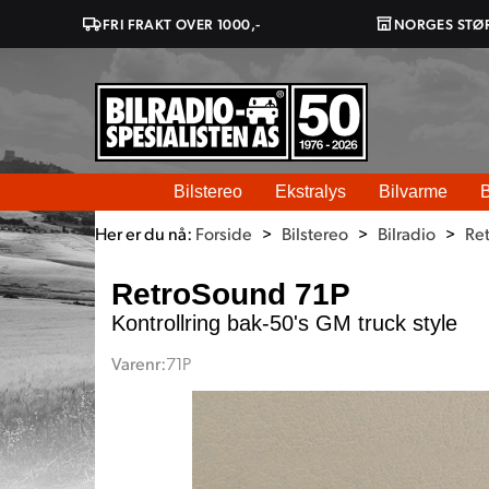
FRI FRAKT OVER 1000,-
NORGES STØ
Bilstereo
Ekstralys
Bilvarme
B
Her er du nå:
Forside
>
Bilstereo
>
Bilradio
>
Re
RetroSound 71P
Kontrollring bak-50's GM truck style
Varenr:
71P