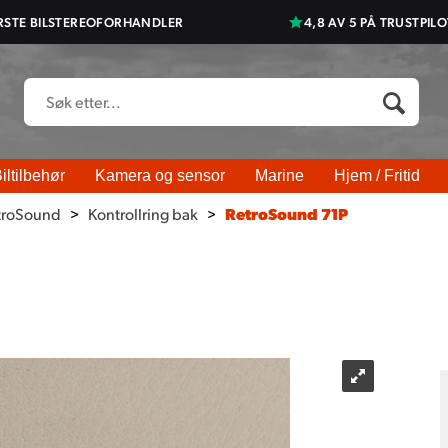
RSTE BILSTEREOFORHANDLER
4,8 AV 5 PÅ TRUSTPILO
iltilbehør
Kamera og sensor
Marine
Hjem / Fritid
troSound
>
Kontrollring bak
>
RetroSound 71P