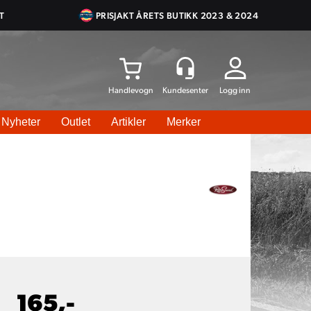
T
PRISJAKT ÅRETS BUTIKK 2023 & 2024
Logg inn
Nyheter
Outlet
Artikler
Merker
165,-