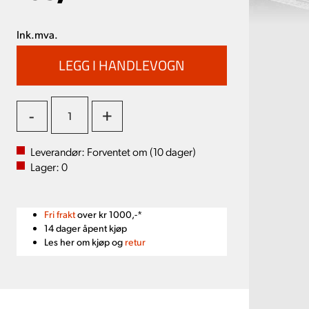
Ink.mva.
-
+
Leverandør:
Forventet om (
10
dager)
Lager:
0
Fri frakt
over kr 1000,-*
14 dager åpent kjøp
Les her om kjøp og
retur