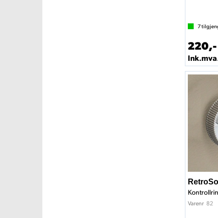
7
tilgjen
220,-
Ink.mva
RetroSo
Kontrollr
82
Varenr