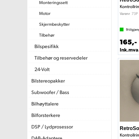
Monteringssett
Kontrollri
Motor
73P
Varenr
Skjermbeskytter
9
tilgjen
Tilbehør
165,-
Bilspesifikk
Ink.mva
Tilbehør og reservedeler
24-Volt
Bilstereopakker
Subwoofer / Bass
Bilhøyttalere
Bilforsterkere
DSP / Lydprosessor
RetroS
Kontrollrin
DAB-Adaptere