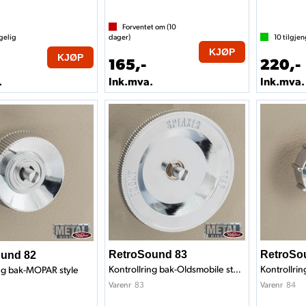
Forventet om (
10
gelig
dager)
10
tilgjen
KJØP
KJØP
165,-
220,-
.
Ink.mva.
Ink.mva.
RetroSound 83
RetroSo
und 82
Kontrollring bak-Oldsmobile style
Kontrollrin
ing bak-MOPAR style
83
84
Varenr
Varenr