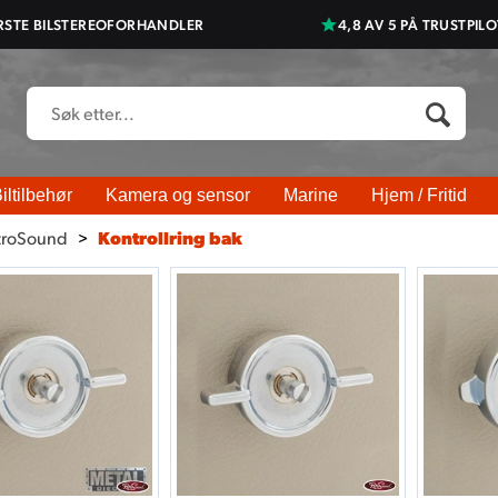
RSTE BILSTEREOFORHANDLER
4,8 AV 5 PÅ TRUSTPILO
iltilbehør
Kamera og sensor
Marine
Hjem / Fritid
troSound
>
Kontrollring bak