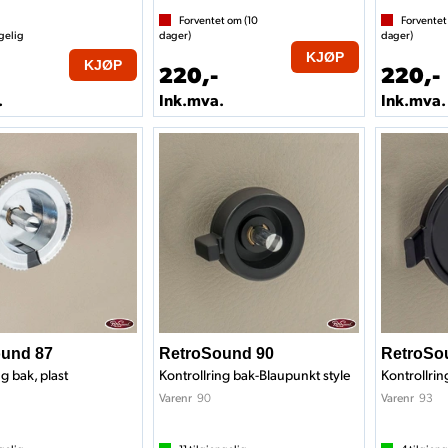
Forventet om (
10
Forventet
gelig
dager)
dager)
KJØP
KJØP
220,-
220,-
.
Ink.mva.
Ink.mva.
und 87
RetroSound 90
RetroSo
g bak, plast
Kontrollring bak-Blaupunkt style
Kontrollri
90
93
Varenr
Varenr