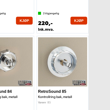
gelig
2
tilgjengelig
KJØP
KJØP
220,-
Ink.mva.
und 84
RetroSound 85
g bak, metall
Kontrollring bak, metall
85
Varenr