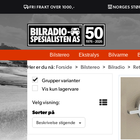
FRI FRAKT OVER 1000,-
NORGES STØ
Bilstereo
Ekstralys
Bilvarme
B
Her er du nå:
Forside
>
Bilstereo
>
Bilradio
>
Re
Grupper varianter
Vis kun lagervare
Velg visning:
Sorter på
Beskrivelse stigende