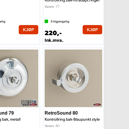
77
Varenr
elig
3
tilgjengelig
KJØP
KJØP
220,-
Ink.mva.
und 79
RetroSound 80
g bak, metall
Kontrollring bak-Blaupunkt style
80
Varenr