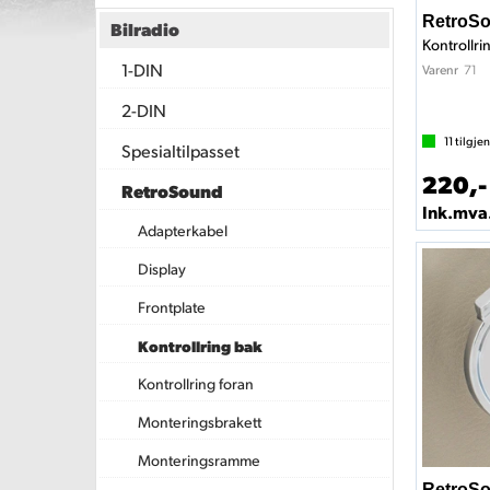
RetroSo
Bilradio
1-DIN
71
Varenr
2-DIN
11
tilgje
Spesialtilpasset
220,-
RetroSound
Ink.mva
Adapterkabel
Display
Frontplate
Kontrollring bak
Kontrollring foran
Monteringsbrakett
Monteringsramme
RetroS