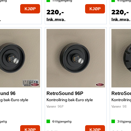
gelig
11
tilgjengelig
4
tilgjeng
KJØP
KJØP
220,-
220,-
.
Ink.mva.
Ink.mva.
und 96
RetroSound 96P
RetroSo
ng bak-Euro style
Kontrollring bak-Euro style
Kontrollrin
96P
98
Varenr
Varenr
gelig
6
tilgjengelig
3
tilgjeng
KJØP
KJØP