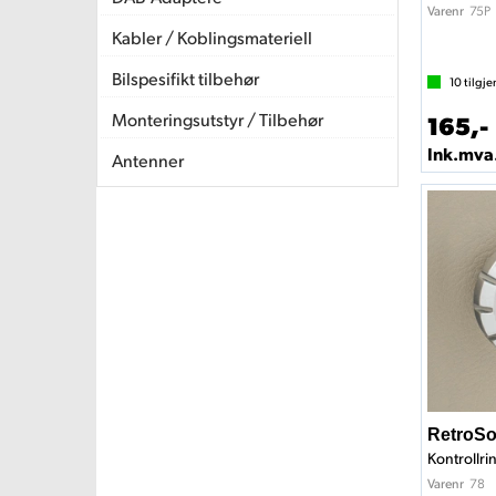
75P
Varenr
Kabler / Koblingsmateriell
Bilspesifikt tilbehør
10
tilgje
Monteringsutstyr / Tilbehør
165,-
Ink.mva
Antenner
RetroSo
Kontrollri
78
Varenr