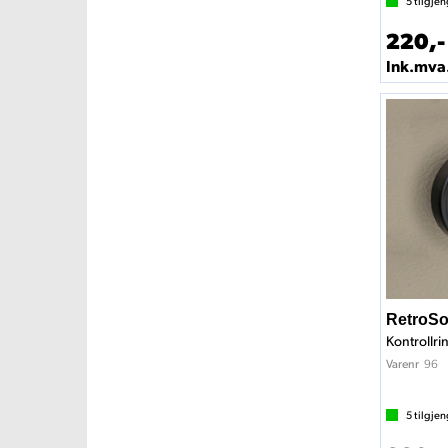
5
tilgjen
220,-
Ink.mva
RetroSo
Kontrollri
96
Varenr
5
tilgjen