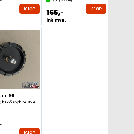
elig
3
tilgjengelig
KJØP
KJØP
165,-
Ink.mva.
und 98
g bak-Sapphire style
elig
KJØP