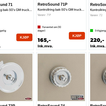
RetroSound 71P
und 71
RetroSo
Kontrollring bak-50's GM truck style
Kontrollring bak-50's GM truck style
Kontrollrin
71P
Varenr
72
Varenr
Forventet om (
10
ngelig
dager)
5
tilgjeng
KJØP
KJØP
165,-
220,-
.
Ink.mva.
Ink.mva.
ound 73P
RetroSound 74
RetroSo