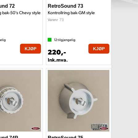
und 72
RetroSound 73
g bak-50's Chevy style
Kontrollring bak-GM style
73
Varenr
elig
12
tilgjengelig
KJØP
KJØP
220,-
Ink.mva.
und 74P
RetroSound 75