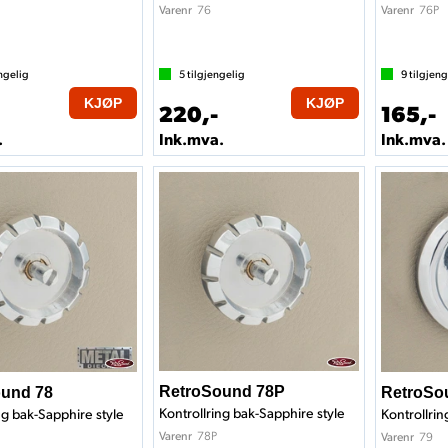
76
76P
Varenr
Varenr
ngelig
5
tilgjengelig
9
tilgjeng
KJØP
KJØP
220,-
165,-
.
Ink.mva.
Ink.mva.
RetroSound 78P
und 78
RetroSo
Kontrollring bak-Sapphire style
ng bak-Sapphire style
Kontrollrin
78P
Varenr
79
Varenr