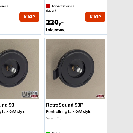
 om (
10
Forventet om (
10
dager)
KJØP
KJØP
220,-
Ink.mva.
und 93
RetroSound 93P
ng bak-GM style
Kontrollring bak-GM style
93P
Varenr