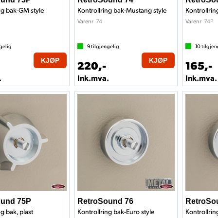
ng bak-GM style
Kontrollring bak-Mustang style
Kontrollri
74
74P
Varenr
Varenr
gelig
9
tilgjengelig
10
tilgjen
KJØP
KJØP
220,-
165,-
.
Ink.mva.
Ink.mva.
ound 75P
RetroSound 76
RetroSo
g bak, plast
Kontrollring bak-Euro style
Kontrollrin