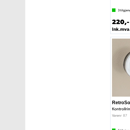
3
tilgjen
220,-
Ink.mva
RetroSo
Kontrollrin
87
Varenr