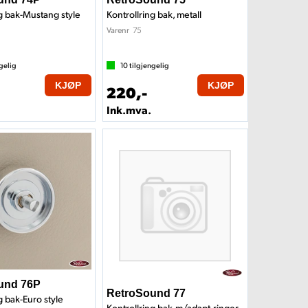
ng bak-Mustang style
Kontrollring bak, metall
75
Varenr
gelig
10
tilgjengelig
KJØP
KJØP
220,-
Ink.mva.
und 76P
RetroSound 77
g bak-Euro style
Kontrollring bak-m/adapt.ringer