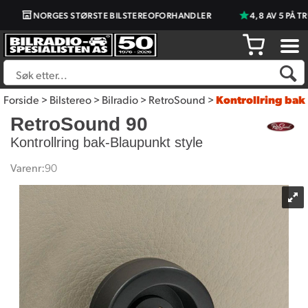
NORGES STØRSTE BILSTEREOFORHANDLER
4,8 AV 5 PÅ TR
Forside
>
Bilstereo
>
Bilradio
>
RetroSound
>
Kontrollring bak
RetroSound 90
Kontrollring bak-Blaupunkt style
Varenr:
90