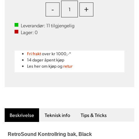
-
+
Leverandør:
11
tilgjengelig
Lager:
0
Fri frakt
over kr 1000,-*
14 dager åpent kjøp
Les her om kjøp og
retur
Beskrivelse
Teknisk info
Tips & Tricks
RetroSound Kontrollring bak, Black