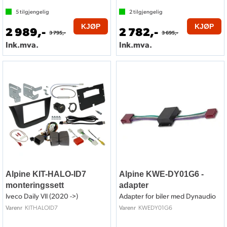
5
tilgjengelig
2
tilgjengelig
KJØP
KJØP
2 989,-
2 782,-
3 795,-
3 695,-
Ink.mva.
Ink.mva.
Alpine KIT-HALO-ID7
Alpine KWE-DY01G6 -
monteringssett
adapter
Iveco Daily VII (2020 ->)
Adapter for biler med Dynaudio
KITHALOID7
KWEDY01G6
Varenr
Varenr