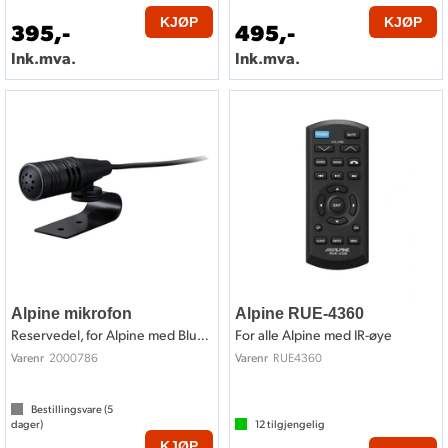
KJØP
KJØP
395,-
495,-
Ink.mva.
Ink.mva.
Alpine mikrofon
Alpine RUE-4360
Reservedel, for Alpine med Bluetooth
For alle Alpine med IR-øye
2000786
RUE4360
Varenr
Varenr
Bestillingsvare (
5
dager)
12
tilgjengelig
KJØP