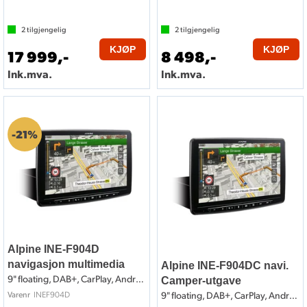
2
tilgjengelig
2
tilgjengelig
KJØP
KJØP
17 999,-
8 498,-
Ink.mva.
Ink.mva.
21%
Alpine INE-F904D
navigasjon multimedia
Alpine INE-F904DC navi.
9" floating, DAB+, CarPlay, Android Auto
Camper-utgave
INEF904D
Varenr
9" floating, DAB+, CarPlay, Android Auto