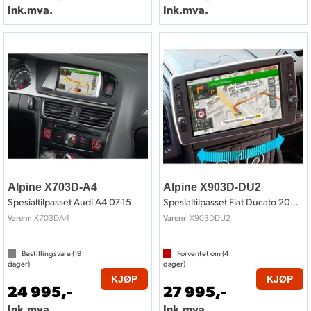
Ink.mva.
Ink.mva.
Alpine X703D-A4
Alpine X903D-DU2
Spesialtilpasset Audi A4 07-15
Spesialtilpasset Fiat Ducato 2006-2021
X703DA4
X903DDU2
Varenr
Varenr
Bestillingsvare (
19
Forventet om (
4
dager)
dager)
KJØP
KJØP
24 995,-
27 995,-
Ink.mva.
Ink.mva.