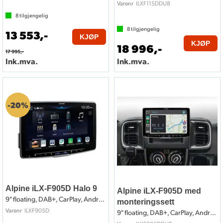
ILXF115DDU8
Varenr
8
tilgjengelig
8
tilgjengelig
13 553,-
KJØP
KJØP
18 996,-
17 995,-
Ink.mva.
Ink.mva.
20%
Alpine iLX-F905D Halo 9
Alpine iLX-F905D med
9" floating, DAB+, CarPlay, Android Auto
monteringssett
ILXF905D
Varenr
9" floating, DAB+, CarPlay, Android Auto