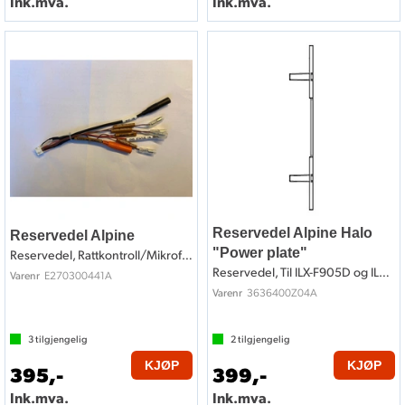
Ink.mva.
Ink.mva.
Reservedel Alpine Halo
Reservedel Alpine
"Power plate"
Reservedel, Rattkontroll/Mikrofon inn/++
Reservedel, Til ILX-F905D og ILX-F115D
E270300441A
Varenr
3636400Z04A
Varenr
3
tilgjengelig
2
tilgjengelig
KJØP
KJØP
395,-
399,-
Ink.mva.
Ink.mva.