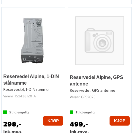
Reservedel Alpine, 1-DIN
Reservedel Alpine, GPS
stålramme
antenne
Reservedel, 1-DIN ramme
Reservedel, GPS antenne
1524381Z01A
Varenr
GPS2023
Varenr
5
tilgjengelig
1
tilgjengelig
KJØP
KJØP
298,-
499,-
Ink.mva.
Ink.mva.