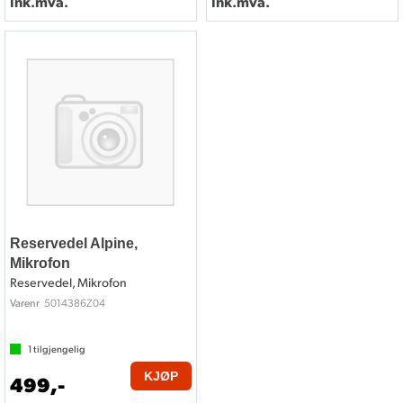
Ink.mva.
Ink.mva.
Reservedel Alpine,
Mikrofon
Reservedel, Mikrofon
5014386Z04
Varenr
1
tilgjengelig
KJØP
499,-