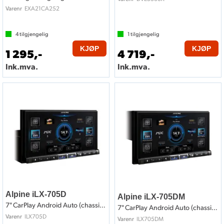
EXA21CA252
Varenr
4
tilgjengelig
1
tilgjengelig
KJØP
KJØP
1 295,-
4 719,-
Ink.mva.
Ink.mva.
Alpine iLX-705D
Alpine iLX-705DM
7" CarPlay Android Auto (chassis nede)
7" CarPlay Android Auto (chassis oppe)
ILX705D
Varenr
ILX705DM
Varenr