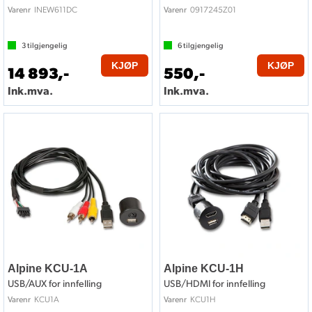
INEW611DC
0917245Z01
Varenr
Varenr
3
tilgjengelig
6
tilgjengelig
KJØP
KJØP
14 893,-
550,-
Ink.mva.
Ink.mva.
Alpine KCU-1A
Alpine KCU-1H
USB/AUX for innfelling
USB/HDMI for innfelling
KCU1A
KCU1H
Varenr
Varenr