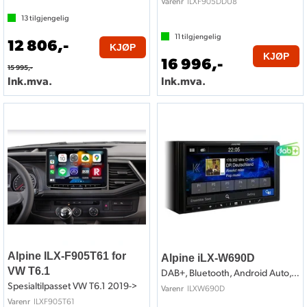
ILXF905DDU8
Varenr
13
tilgjengelig
11
tilgjengelig
12 806,-
KJØP
KJØP
16 996,-
15 995,-
Ink.mva.
Ink.mva.
Alpine ILX-F905T61 for
Alpine iLX-W690D
VW T6.1
DAB+, Bluetooth, Android Auto, Carplay++
Spesialtilpasset VW T6.1 2019->
ILXW690D
Varenr
ILXF905T61
Varenr