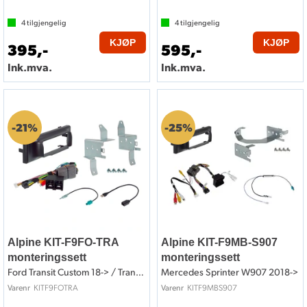
4
tilgjengelig
4
tilgjengelig
KJØP
KJØP
395,-
595,-
Ink.mva.
Ink.mva.
21%
25%
Alpine KIT-F9FO-TRA
Alpine KIT-F9MB-S907
monteringssett
monteringssett
Ford Transit Custom 18-> / Transit 20->
Mercedes Sprinter W907 2018->
KITF9FOTRA
KITF9MBS907
Varenr
Varenr