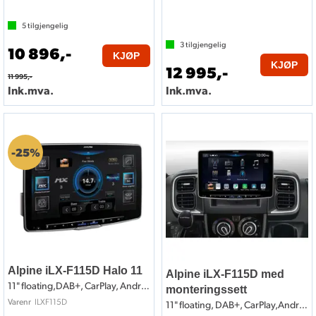
5
tilgjengelig
3
tilgjengelig
10 896,-
KJØP
KJØP
12 995,-
11 995,-
Ink.mva.
Ink.mva.
25%
Alpine iLX-F115D Halo 11
Alpine iLX-F115D med
11" floating,DAB+, CarPlay, Android Auto
monteringssett
ILXF115D
Varenr
11" floating, DAB+, CarPlay,Android Auto