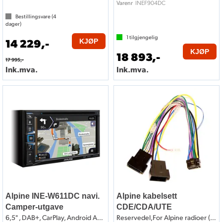
INEF904DC
Varenr
Bestillingsvare (
4
dager)
1
tilgjengelig
14 229,-
KJØP
KJØP
18 893,-
17 995,-
Ink.mva.
Ink.mva.
Alpine INE-W611DC navi.
Alpine kabelsett
Camper-utgave
CDE/CDA/UTE
6,5" , DAB+, CarPlay, Android Auto
Reservedel,For Alpine radioer (se liste)