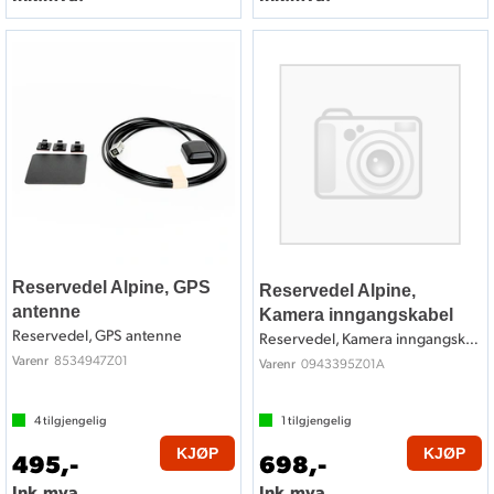
Reservedel Alpine, GPS
Reservedel Alpine,
antenne
Kamera inngangskabel
Reservedel, GPS antenne
Reservedel, Kamera inngangskabel
8534947Z01
Varenr
0943395Z01A
Varenr
4
tilgjengelig
1
tilgjengelig
KJØP
KJØP
495,-
698,-
Ink.mva.
Ink.mva.