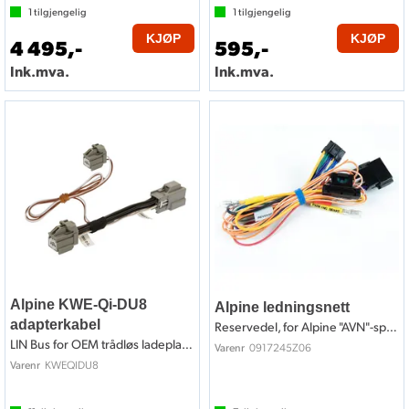
1
tilgjengelig
1
tilgjengelig
KJØP
KJØP
4 495,-
595,-
Ink.mva.
Ink.mva.
Alpine KWE-Qi-DU8
Alpine ledningsnett
adapterkabel
Reservedel, for Alpine "AVN"-spillere
LIN Bus for OEM trådløs ladeplate DUCATO
0917245Z06
Varenr
KWEQIDU8
Varenr