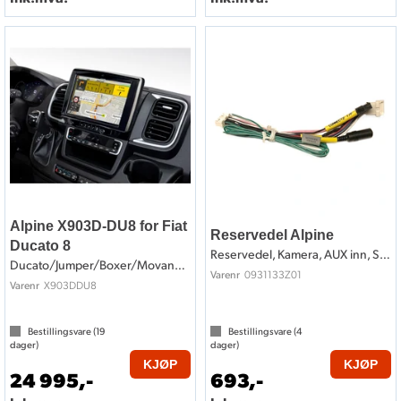
Alpine X903D-DU8 for Fiat
Reservedel Alpine
Ducato 8
Reservedel, Kamera, AUX inn, Speedpulse
Ducato/Jumper/Boxer/Movano (2022->)
0931133Z01
Varenr
X903DDU8
Varenr
Bestillingsvare (
19
Bestillingsvare (
4
dager)
dager)
KJØP
KJØP
24 995,-
693,-