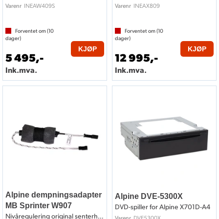
INEAW409S
INEAX809
Varenr
Varenr
Forventet om (
10
Forventet om (
10
dager)
dager)
KJØP
KJØP
5 495,-
12 995,-
Ink.mva.
Ink.mva.
Alpine dempningsadapter
Alpine DVE-5300X
MB Sprinter W907
DVD-spiller for Alpine X701D-A4
Nivåregulering original senterhøyttaler
DVE5300X
Varenr