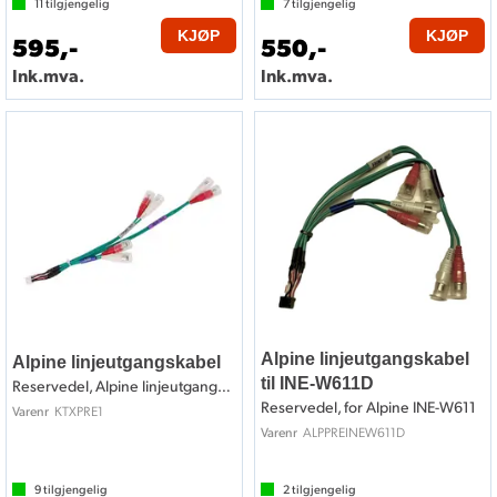
11
tilgjengelig
7
tilgjengelig
KJØP
KJØP
595,-
550,-
Ink.mva.
Ink.mva.
Alpine linjeutgangskabel
Alpine linjeutgangskabel
til INE-W611D
Reservedel, Alpine linjeutgangskabel
Reservedel, for Alpine INE-W611
KTXPRE1
Varenr
ALPPREINEW611D
Varenr
9
tilgjengelig
2
tilgjengelig