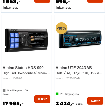
1 668,-
995,-
Ink.mva.
Ink.mva.
10%
Alpine Status HDS-990
Alpine UTE-204DAB
High-End Hovedenhet/Streaming/DSP
DAB+/FM, 3 linje ut, BT, USB, AUX ++
HDS990
UTE204DAB
Varenr
Varenr
Bestillingsvare (
19
dager)
20+
tilgjengelig
KJØP
KJØP
17 995,-
2 424,-
2 695,-