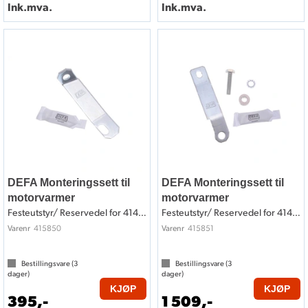
Ink.mva.
Ink.mva.
DEFA Monteringssett til
DEFA Monteringssett til
motorvarmer
motorvarmer
Festeutstyr/ Reservedel for 414850
Festeutstyr/ Reservedel for 414851
415850
415851
Varenr
Varenr
Bestillingsvare (
3
Bestillingsvare (
3
dager)
dager)
KJØP
KJØP
395,-
1 509,-