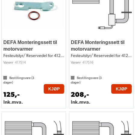
DEFA Monteringssett til
DEFA Monteringssett til
motorvarmer
motorvarmer
Festeutstyr/ Reservedel for 412514
Festeutstyr/ Reservedel for 412516
417514
417516
Varenr
Varenr
Bestillingsvare (
3
Bestillingsvare (
3
dager)
dager)
KJØP
KJØP
125,-
208,-
Ink.mva.
Ink.mva.