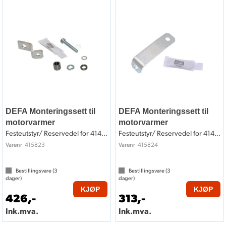
DEFA Monteringssett til
DEFA Monteringssett til
motorvarmer
motorvarmer
Festeutstyr/ Reservedel for 414823
Festeutstyr/ Reservedel for 414824
415823
415824
Varenr
Varenr
Bestillingsvare (
3
Bestillingsvare (
3
dager)
dager)
KJØP
KJØP
426,-
313,-
Ink.mva.
Ink.mva.