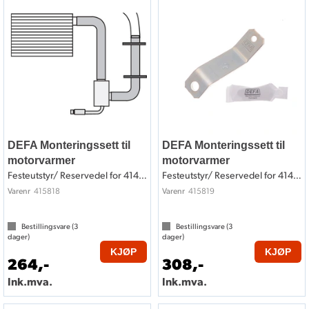
DEFA Monteringssett til
DEFA Monteringssett til
motorvarmer
motorvarmer
Festeutstyr/ Reservedel for 414818
Festeutstyr/ Reservedel for 414819
415818
415819
Varenr
Varenr
Bestillingsvare (
3
Bestillingsvare (
3
dager)
dager)
KJØP
KJØP
264,-
308,-
Ink.mva.
Ink.mva.