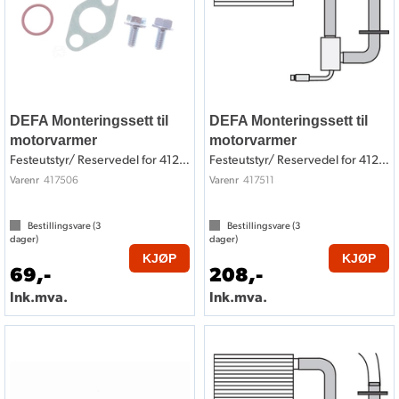
DEFA Monteringssett til
DEFA Monteringssett til
motorvarmer
motorvarmer
Festeutstyr/ Reservedel for 412506
Festeutstyr/ Reservedel for 412511
417506
417511
Varenr
Varenr
Bestillingsvare (
3
Bestillingsvare (
3
dager)
dager)
KJØP
KJØP
69,-
208,-
Ink.mva.
Ink.mva.