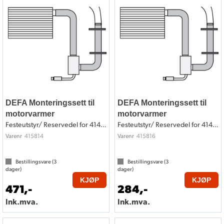
DEFA Monteringssett til
DEFA Monteringssett til
motorvarmer
motorvarmer
Festeutstyr/ Reservedel for 414814
Festeutstyr/ Reservedel for 414816
415814
415816
Varenr
Varenr
Bestillingsvare (
3
Bestillingsvare (
3
dager)
dager)
KJØP
KJØP
471,-
284,-
Ink.mva.
Ink.mva.