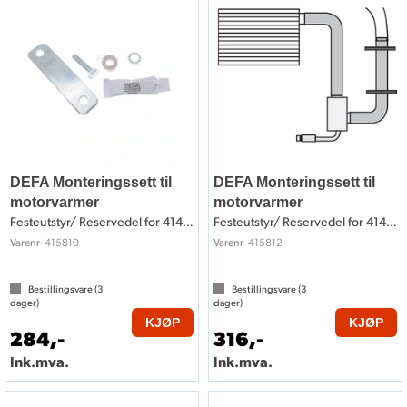
DEFA Monteringssett til
DEFA Monteringssett til
motorvarmer
motorvarmer
Festeutstyr/ Reservedel for 414807
Festeutstyr/ Reservedel for 414812
415810
415812
Varenr
Varenr
Bestillingsvare (
3
Bestillingsvare (
3
dager)
dager)
KJØP
KJØP
284,-
316,-
Ink.mva.
Ink.mva.