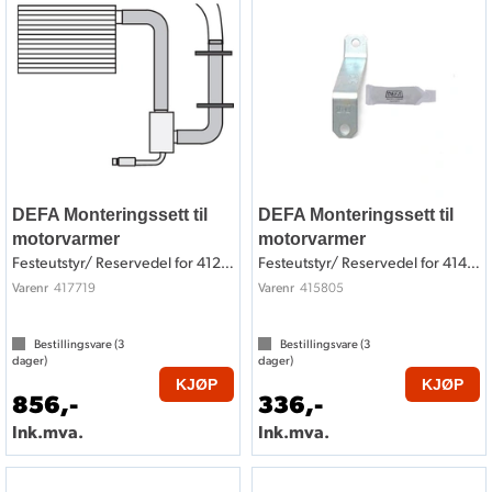
DEFA Monteringssett til
DEFA Monteringssett til
motorvarmer
motorvarmer
Festeutstyr/ Reservedel for 412719
Festeutstyr/ Reservedel for 414805
417719
415805
Varenr
Varenr
Bestillingsvare (
3
Bestillingsvare (
3
dager)
dager)
KJØP
KJØP
856,-
336,-
Ink.mva.
Ink.mva.