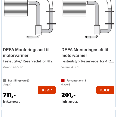
DEFA Monteringssett til
DEFA Monteringssett til
motorvarmer
motorvarmer
Festeutstyr/ Reservedel for 412712
Festeutstyr/ Reservedel for 412715
417712
417715
Varenr
Varenr
Bestillingsvare (
3
Forventet om (
3
dager)
dager)
KJØP
KJØP
711,-
201,-
Ink.mva.
Ink.mva.