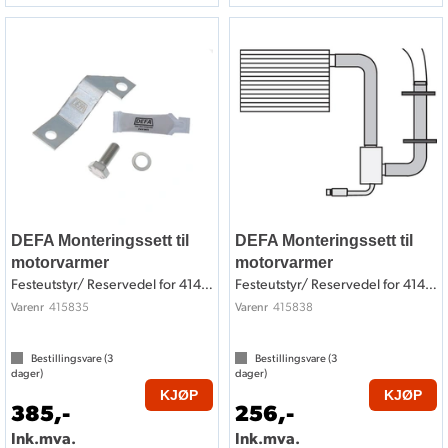
DEFA Monteringssett til
DEFA Monteringssett til
motorvarmer
motorvarmer
Festeutstyr/ Reservedel for 414835
Festeutstyr/ Reservedel for 414838
415835
415838
Varenr
Varenr
Bestillingsvare (
3
Bestillingsvare (
3
dager)
dager)
KJØP
KJØP
385,-
256,-
Ink.mva.
Ink.mva.