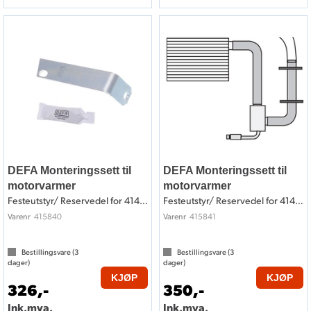
DEFA Monteringssett til
DEFA Monteringssett til
motorvarmer
motorvarmer
Festeutstyr/ Reservedel for 414840
Festeutstyr/ Reservedel for 414841
415840
415841
Varenr
Varenr
Bestillingsvare (
3
Bestillingsvare (
3
dager)
dager)
KJØP
KJØP
326,-
350,-
Ink.mva.
Ink.mva.