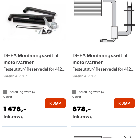
DEFA Monteringssett til
DEFA Monteringssett til
motorvarmer
motorvarmer
Festeutstyr/ Reservedel for 412707
Festeutstyr/ Reservedel for 412708
417707
417708
Varenr
Varenr
Bestillingsvare (
3
Bestillingsvare (
3
dager)
dager)
KJØP
KJØP
1 478,-
878,-
Ink.mva.
Ink.mva.