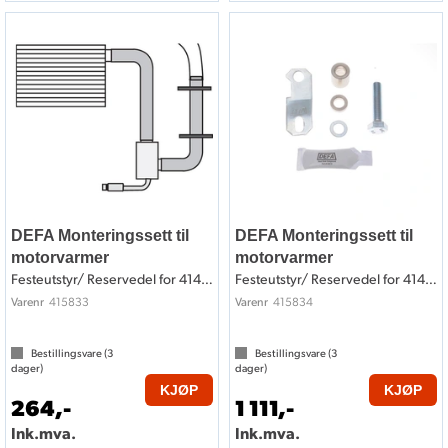
DEFA Monteringssett til
DEFA Monteringssett til
motorvarmer
motorvarmer
Festeutstyr/ Reservedel for 414833
Festeutstyr/ Reservedel for 414834
415833
415834
Varenr
Varenr
Bestillingsvare (
3
Bestillingsvare (
3
dager)
dager)
KJØP
KJØP
264,-
1 111,-
Ink.mva.
Ink.mva.