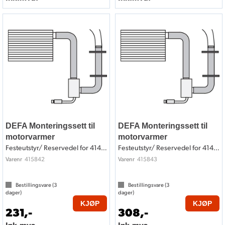
DEFA Monteringssett til
DEFA Monteringssett til
motorvarmer
motorvarmer
Festeutstyr/ Reservedel for 414842
Festeutstyr/ Reservedel for 414843
415842
415843
Varenr
Varenr
Bestillingsvare (
3
Bestillingsvare (
3
dager)
dager)
KJØP
KJØP
231,-
308,-
Ink.mva.
Ink.mva.