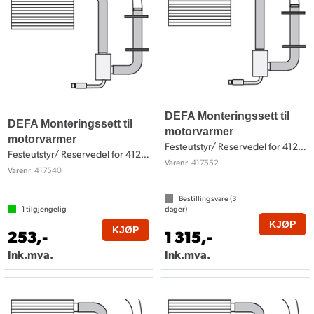
DEFA Monteringssett til
DEFA Monteringssett til
motorvarmer
motorvarmer
Festeutstyr/ Reservedel for 412552
Festeutstyr/ Reservedel for 412540
417552
Varenr
417540
Varenr
Bestillingsvare (
3
1
tilgjengelig
dager)
KJØP
KJØP
253,-
1 315,-
Ink.mva.
Ink.mva.