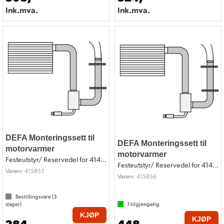
Ink.mva.
Ink.mva.
DEFA Monteringssett til
DEFA Monteringssett til
motorvarmer
motorvarmer
Festeutstyr/ Reservedel for 414855
Festeutstyr/ Reservedel for 414856
415855
Varenr
415856
Varenr
Bestillingsvare (
3
dager)
1
tilgjengelig
KJØP
KJØP
284,-
448,-