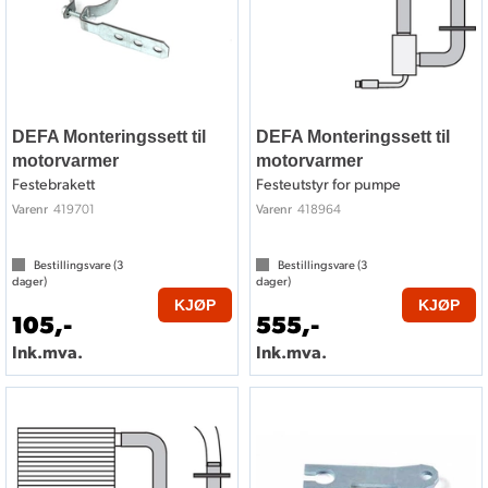
DEFA Monteringssett til
DEFA Monteringssett til
motorvarmer
motorvarmer
Festebrakett
Festeutstyr for pumpe
419701
418964
Varenr
Varenr
Bestillingsvare (
3
Bestillingsvare (
3
dager)
dager)
KJØP
KJØP
105,-
555,-
Ink.mva.
Ink.mva.