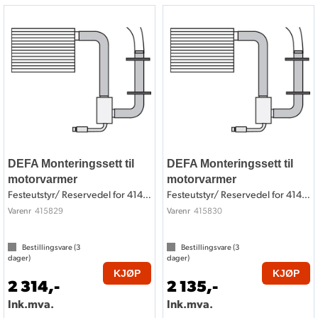
DEFA Monteringssett til
DEFA Monteringssett til
motorvarmer
motorvarmer
Festeutstyr/ Reservedel for 414829
Festeutstyr/ Reservedel for 414830
415829
415830
Varenr
Varenr
Bestillingsvare (
3
Bestillingsvare (
3
dager)
dager)
KJØP
KJØP
2 314,-
2 135,-
Ink.mva.
Ink.mva.