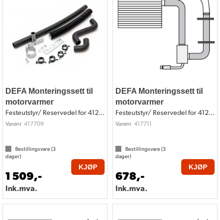
DEFA Monteringssett til
DEFA Monteringssett til
motorvarmer
motorvarmer
Festeutstyr/ Reservedel for 412709
Festeutstyr/ Reservedel for 412711
417709
417711
Varenr
Varenr
Bestillingsvare (
3
Bestillingsvare (
3
dager)
dager)
KJØP
KJØP
1 509,-
678,-
Ink.mva.
Ink.mva.