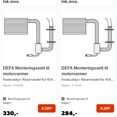
Ink.mva.
Ink.mva.
DEFA Monteringssett til
DEFA Monteringssett til
motorvarmer
motorvarmer
Festeutstyr/ Reservedel for 414848
Festeutstyr/ Reservedel for 414849
415848
415849
Varenr
Varenr
Bestillingsvare (
3
Bestillingsvare (
3
dager)
dager)
KJØP
KJØP
330,-
284,-