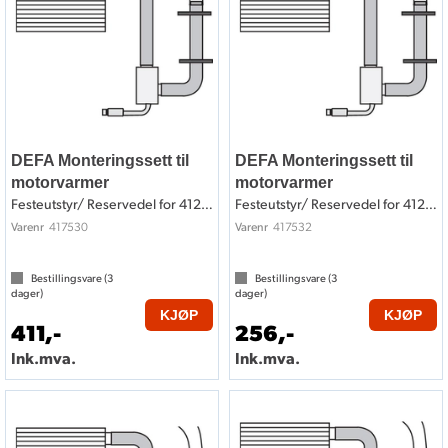
DEFA Monteringssett til
DEFA Monteringssett til
motorvarmer
motorvarmer
Festeutstyr/ Reservedel for 412530
Festeutstyr/ Reservedel for 412532
417530
417532
Varenr
Varenr
Bestillingsvare (
3
Bestillingsvare (
3
dager)
dager)
KJØP
KJØP
411,-
256,-
Ink.mva.
Ink.mva.