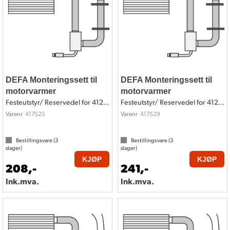
DEFA Monteringssett til
DEFA Monteringssett til
motorvarmer
motorvarmer
Festeutstyr/ Reservedel for 412525
Festeutstyr/ Reservedel for 412529
417525
417529
Varenr
Varenr
Bestillingsvare (
3
Bestillingsvare (
3
dager)
dager)
KJØP
KJØP
208,-
241,-
Ink.mva.
Ink.mva.