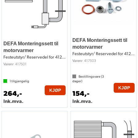
DEFA Monteringssett til
DEFA Monteringssett til
motorvarmer
motorvarmer
Festeutstyr/ Reservedel for 412503
Festeutstyr/ Reservedel for 412501
417503
Varenr
417501
Varenr
Bestillingsvare (
3
1
tilgjengelig
dager)
KJØP
KJØP
264,-
154,-
Ink.mva.
Ink.mva.