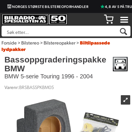
NORGES STØRSTE BILSTEREOFORHANDLER
4,8 AV 5 PÅ TRUST
Forside
>
Bilstereo
>
Bilstereopakker
>
Biltilpassede
lydpakker
Bassoppgraderingspakke
BMW
BMW 5-serie Touring 1996 - 2004
Varenr:
BRSBASSPKBM05