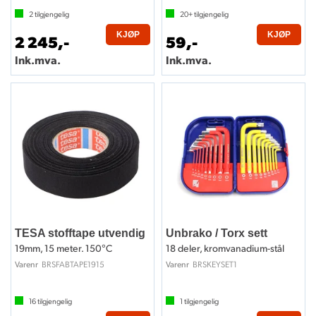
2
tilgjengelig
20+
tilgjengelig
KJØP
KJØP
2 245,-
59,-
Ink.mva.
Ink.mva.
TESA stofftape utvendig
Unbrako / Torx sett
19mm, 15 meter. 150°C
18 deler, kromvanadium-stål
BRSFABTAPE1915
BRSKEYSET1
Varenr
Varenr
16
tilgjengelig
1
tilgjengelig