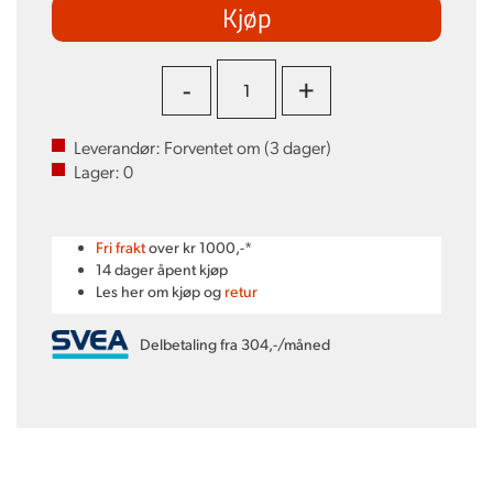
Kjøp
-
+
Leverandør:
Forventet om (
3
dager)
Lager:
0
Fri frakt
over kr 1000,-*
14 dager åpent kjøp
Les her om kjøp og
retur
Delbetaling fra 304,-/måned