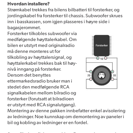
Hvordan installere?
Strømkabel trekkes fra bilens bilbatteri til forsterker, og
jordingskabel fra forsterker til chassis. Subwoofer skrues
inn i basskassen, som igjen plasseres i høyre side i
bagasjerommet.
Forsterker tilkobles subwoofer via
medfølgende høyttalerkabel. Om
bilen er utstyrt med originalradio
må denne monteres ut for
tilkobling av høyttalersignal, og
høyttalerkabel trekkes bak til høy-
nivå inngang på forsterker.
Dersom det benyttes
ettermarkedsradio bruker man i
stedet den medfølgende RCA
signalkabelen mellom bilradio og
forsterker (forutsatt at bilradioen
er utstyrt med RCA signalutgang).
Montering av denne pakken innbefatter enkel avisolering
av ledninger. Noe kunnskap om demontering av paneler i
bil og kobling av ledninger er en fordel.