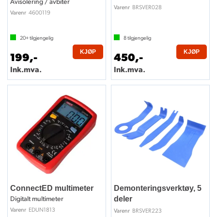
Avisolering / avbiter
BRSVER028
Varenr
4600119
Varenr
20+
tilgjengelig
8
tilgjengelig
KJØP
KJØP
199,-
450,-
Ink.mva.
Ink.mva.
ConnectED multimeter
Demonteringsverktøy, 5
Digitalt multimeter
deler
EDUN1813
Varenr
BRSVER223
Varenr