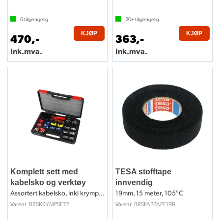
6
tilgjengelig
20+
tilgjengelig
KJØP
KJØP
470,-
363,-
Ink.mva.
Ink.mva.
Komplett sett med
TESA stofftape
kabelsko og verktøy
innvendig
Assortert kabelsko, inkl krympeverktøy
19mm, 15 meter, 105°C
BRSKRYMPSET2
BRSFABTAPE19B
Varenr
Varenr