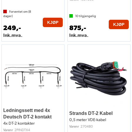
Forventet om (
8
dager)
10
tilgjengelig
KJØP
KJØP
249,-
875,-
Ink.mva.
Ink.mva.
Ledningssett med 4x
Strands DT-2 Kabel
Deutsch DT-2 kontakt
0,5 meter VDE-kabel
4x DT-2 kontakter
270480
Varenr
2PINDTX4
Varenr