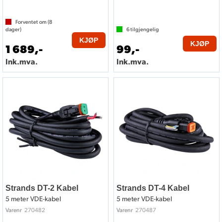
Forventet om (
8
dager)
6
tilgjengelig
KJØP
KJØP
1 689,-
99,-
Ink.mva.
Ink.mva.
Strands DT-2 Kabel
Strands DT-4 Kabel
5 meter VDE-kabel
5 meter VDE-kabel
270482
270487
Varenr
Varenr