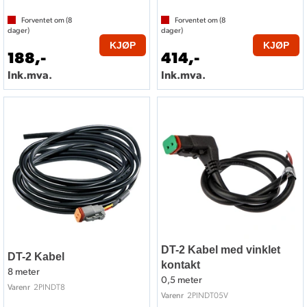
Forventet om (
8
Forventet om (
8
dager)
dager)
KJØP
KJØP
188,-
414,-
Ink.mva.
Ink.mva.
DT-2 Kabel med vinklet
DT-2 Kabel
kontakt
8 meter
0,5 meter
2PINDT8
Varenr
2PINDT05V
Varenr