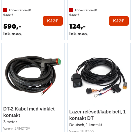
Forventet om (
8
Forventet om (
8
dager)
dager)
KJØP
KJØP
590,-
124,-
Ink.mva.
Ink.mva.
DT-2 Kabel med vinklet
Lazer relèsett/kabelsett, 1
kontakt
kontakt DT
3 meter
Deutsch, 1 kontakt
2PINDT3V
Varenr
1LUT500
Varenr