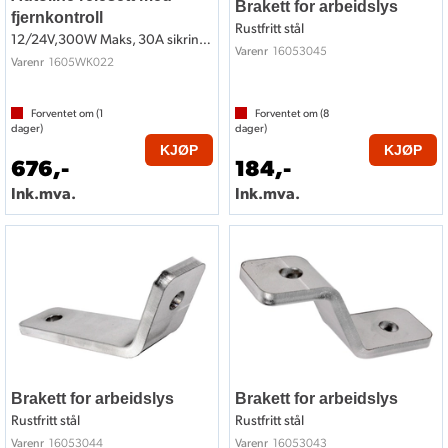
Brakett for arbeidslys
fjernkontroll
Rustfritt stål
12/24V,300W Maks, 30A sikring, 2x lamper
16053045
Varenr
1605WK022
Varenr
Forventet om (
1
Forventet om (
8
dager)
dager)
KJØP
KJØP
676,-
184,-
Ink.mva.
Ink.mva.
Brakett for arbeidslys
Brakett for arbeidslys
Rustfritt stål
Rustfritt stål
16053044
16053043
Varenr
Varenr