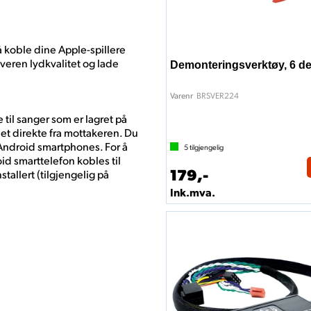
 koble dine Apple-spillere
veren lydkvalitet og lade
Demonteringsverktøy, 6 de
BRSVER224
Varenr
til sanger som er lagret på
het direkte fra mottakeren. Du
 Android smartphones. For å
5
tilgjengelig
d smarttelefon kobles til
179,-
allert (tilgjengelig på
Ink.mva.