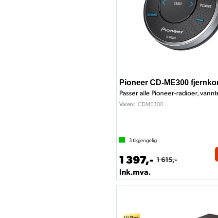
Pioneer CD-ME300 fjernkon
Passer alle Pioneer-radioer, vannt
CDME300
Varenr
3
tilgjengelig
1 397,-
1 615,-
Ink.mva.