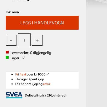
Ink.mva.
-
+
Leverandør:
0
tilgjengelig
Lager:
17
Fri frakt
over kr 1000,-*
14 dager åpent kjøp
Les her om kjøp og
retur
Delbetaling fra 216,-/måned