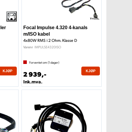
ler
Focal Impulse 4.320 4-kanals
m/ISO kabel
4x80W RMS i 2 Ohm. Klasse D
IMPULSE4320ISO
Varenr
Forventet om (
1
dager)
KJØP
KJØP
2 939,-
Ink.mva.