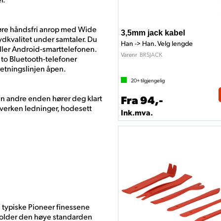
jøre håndsfri anrop med Wide
3,5mm jack kabel
dkvalitet under samtaler. Du
Han -> Han. Velg lengde
ller Android-smarttelefonen.
BRSJACK
Varenr
to Bluetooth-telefoner
retningslinjen åpen.
20+
tilgjengelig
Fra 94,-
en andre enden hører deg klart
er verken ledninger, hodesett
Ink.mva.
de typiske Pioneer finessene
 holder den høye standarden