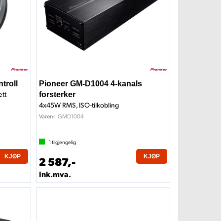
troll
Pioneer GM-D1004 4-kanals
ett
forsterker
4x45W RMS, ISO-tilkobling
GMD1004
Varenr
1
tilgjengelig
KJØP
KJØP
2 587,-
Ink.mva.