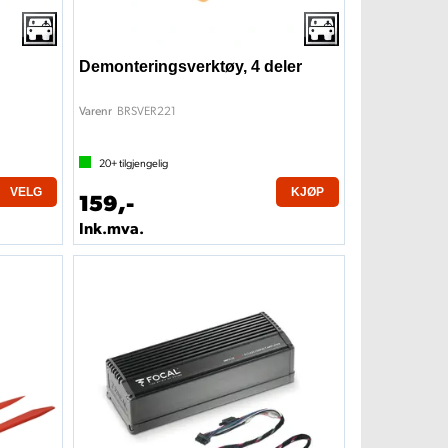
Demonteringsverktøy, 4 deler
BRSVER221
Varenr
20+
tilgjengelig
VELG
KJØP
159,-
Ink.mva.