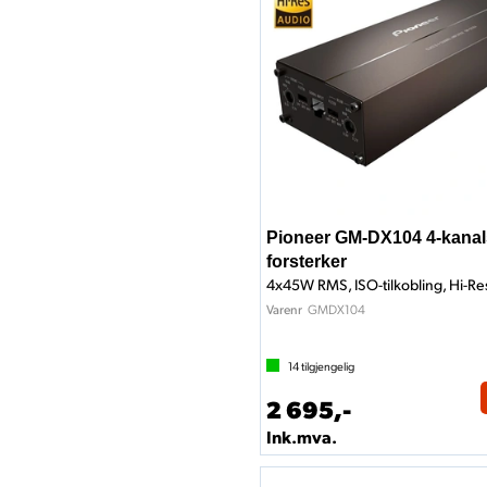
Pioneer GM-DX104 4-kanal
forsterker
4x45W RMS, ISO-tilkobling, Hi-Re
GMDX104
Varenr
14
tilgjengelig
2 695,-
Ink.mva.