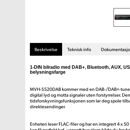
Beskrivelse
Teknisk info
Dokumentasj
1-DIN bilradio med DAB+, Bluetooth, AUX, U
belysningsfarge
MVH-S520DAB kommer med en DAB-/DAB+-tuner, så
digital lyd og motta signaler uten forstyrrelser. Den
tidsforskyvningsfunksjonen som lar deg spole tilb
direktesendinger.
Enheten leser FLAC-filer og har en integrert 4 x 5
kan få perfekt lyd, uansett hva slags kilde du bruke