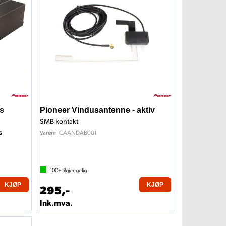
s
Pioneer Vindusantenne - aktiv
SMB kontakt
s
CAANDAB001
Varenr
100+
tilgjengelig
KJØP
KJØP
295,-
Ink.mva.