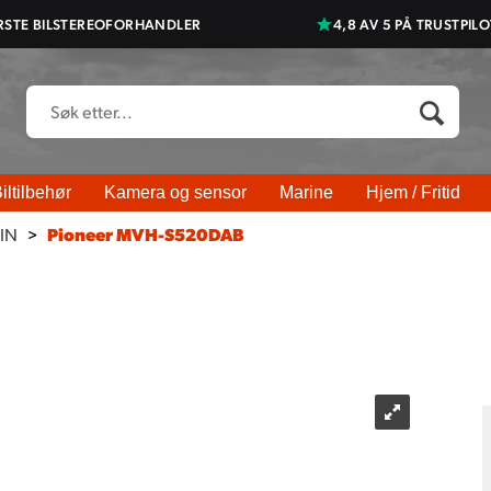
RSTE BILSTEREOFORHANDLER
4,8 AV 5 PÅ TRUSTPILO
iltilbehør
Kamera og sensor
Marine
Hjem / Fritid
DIN
>
Pioneer MVH-S520DAB