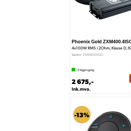
Phoenix Gold ZXM400.4IS
ZXM4004ISO
Varenr
6
tilgjengelig
2 675,-
Ink.mva.
13%