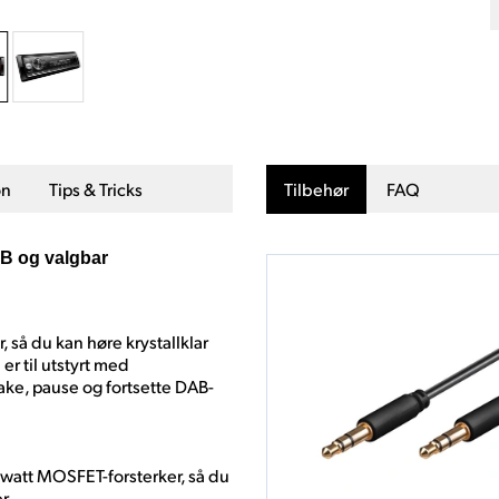
on
Tips & Tricks
Tilbehør
FAQ
SB og valgbar
 du kan høre krystallklar
 er til utstyrt med
ake, pause og fortsette DAB-
0 watt MOSFET-forsterker, så du
r.