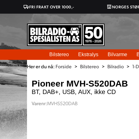
FRI FRAKT OVER 1000,-
NORGES STØ
Bilstereo
Ekstralys
Bilvarme
B
Her er du nå:
Forside
>
Bilstereo
>
Bilradio
>
1-
Pioneer MVH-S520DAB
BT, DAB+, USB, AUX, ikke CD
Varenr:
MVHS520DAB