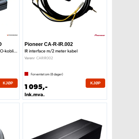
O
Pioneer CA-R-IR.002
4x100W RMS i 2Ohm, Klasse D, ISO-kobling
IR interface m/2 meter kabel
CARIR002
Varenr
Forventet om (
8
dager)
KJØP
KJØP
1 095,-
Ink.mva.