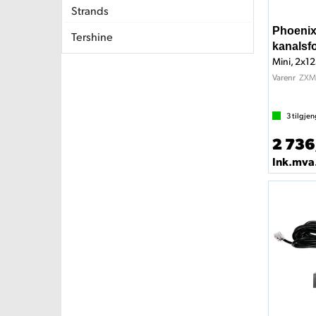
Strands
Phoenix
Tershine
kanalsfo
ZXM
Varenr
3
tilgjen
2 736
Ink.mva