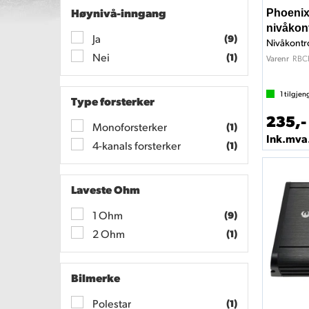
Høynivå-inngang
Phoeni
nivåkont
Ja
(9)
Nivåkontro
Nei
(1)
RBC
Varenr
1
tilgjen
Type forsterker
235,-
Monoforsterker
(1)
Ink.mva
4-kanals forsterker
(1)
Laveste Ohm
1 Ohm
(9)
2 Ohm
(1)
Bilmerke
Polestar
(1)