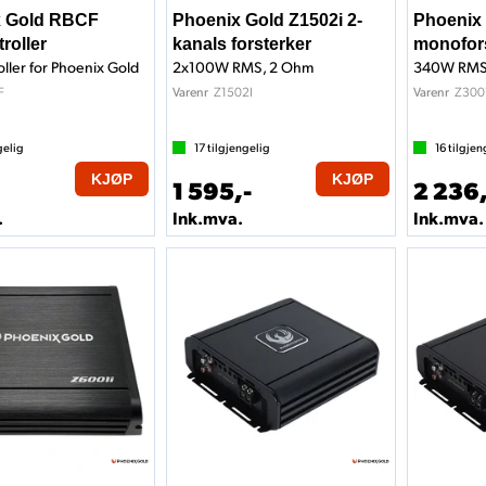
x Gold RBCF
Phoenix Gold Z1502i 2-
Phoenix 
roller
kanals forsterker
monofor
ller for Phoenix Gold
2x100W RMS, 2 Ohm
340W RMS
F
Z1502I
Z300
Varenr
Varenr
gelig
17
tilgjengelig
16
tilgjen
KJØP
KJØP
1 595,-
2 236,
.
Ink.mva.
Ink.mva.