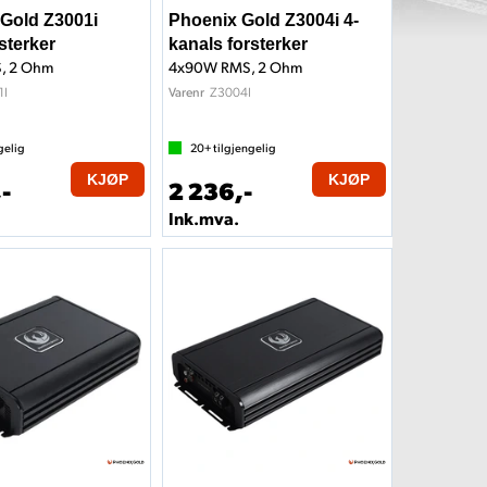
Gold Z3001i
Phoenix Gold Z3004i 4-
sterker
kanals forsterker
, 2 Ohm
4x90W RMS, 2 Ohm
1I
Z3004I
Varenr
gelig
20+
tilgjengelig
KJØP
KJØP
-
2 236,-
Ink.mva.