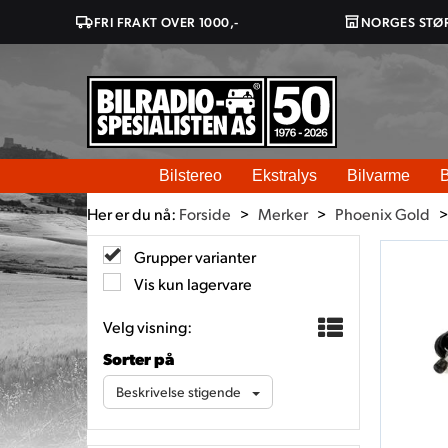
FRI FRAKT OVER 1000,-
NORGES STØ
Bilstereo
Ekstralys
Bilvarme
B
Her er du nå:
Forside
>
Merker
>
Phoenix Gold
Grupper varianter
Vis kun lagervare
Velg visning:
Sorter på
Beskrivelse stigende