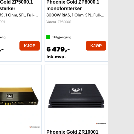
 Gold ZP5000.1
Phoenix Gold ZP8000.1
sterker
monoforsterker
5000W RMS, 1 Ohm, SPL, Full-Bridge
8000W RMS, 1 Ohm, SPL, Full-Bridge
001
ZP80001
Varenr
elig
1
tilgjengelig
KJØP
KJØP
,-
6 479,-
Ink.mva.
Phoenix Gold ZR10001