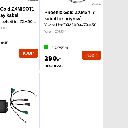
 Gold ZXMISOT1
Phoenix Gold ZXMSY Y-
lay kabel
kabel for høynivå
1m, ISO T-kabelsett for ZXM500.4
Y-kabel for ZXM500.4/ZXM500.1
SOT1
ZXMSY
Varenr
 om (
5
1
tilgjengelig
KJØP
KJØP
290,-
Ink.mva.