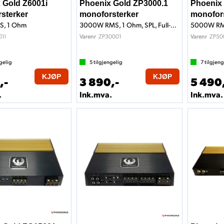
 Gold Z6001i
Phoenix Gold ZP3000.1
Phoenix
sterker
monoforsterker
monofor
, 1 Ohm
3000W RMS, 1 Ohm, SPL, Full-Bridge
1I
ZP30001
ZP50
Varenr
Varenr
gelig
5
tilgjengelig
7
tilgjeng
KJØP
KJØP
,-
3 890,-
5 490
.
Ink.mva.
Ink.mva.