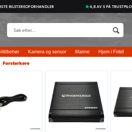
RSTE BILSTEREOFORHANDLER
4,8 AV 5 PÅ TRUSTPILO
iltilbehør
Kamera og sensor
Marine
Hjem / Fritid
>
Forsterkere