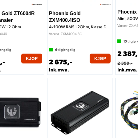
Phoenix
 Gold ZT6004R
Phoenix Gold
analer
ZXM400.4ISO
ZXM5
Varenr
0W i 2 Ohm
4x100W RMS i 2Ohm, Klasse D, ISO-kobling
004R
ZXM4004ISO
Varenr
10
tilgjen
jengelig
6
tilgjengelig
2 387,
KJØP
KJØP
,-
2 675,-
2 399,-
.
Ink.mva.
Ink.mva.