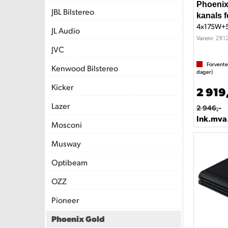
Phoenix
JBL Bilstereo
kanals f
4x175W+5
JL Audio
ZR1
Varenr
JVC
Forvente
Kenwood Bilstereo
dager)
Kicker
2 919
Lazer
2 946,-
Ink.mva
Mosconi
Musway
Optibeam
OZZ
Pioneer
Phoenix Gold