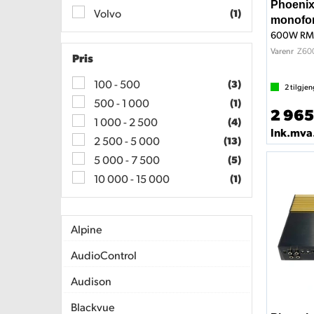
Phoenix
Volvo
(1)
monofor
600W RMS
Z600
Varenr
Pris
100 - 500
(3)
2
tilgjen
500 - 1 000
(1)
2 965
1 000 - 2 500
(4)
Ink.mva
2 500 - 5 000
(13)
5 000 - 7 500
(5)
10 000 - 15 000
(1)
Alpine
AudioControl
Audison
Blackvue