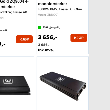
Gold ZQ9004 4-
monoforsterker
orsterker
1000W RMS. Klasse D. 1 Ohm
4x230W, Klasse AB
ZR10001
Varenr
004
10
tilgjengelig
 om (
0
3 656,-
KJØP
KJØP
,-
3 686,-
Ink.mva.