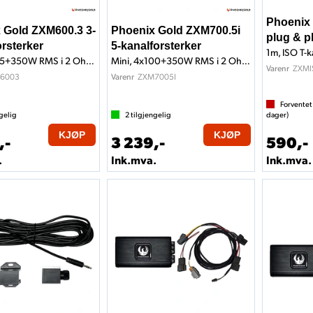
Phoenix
 Gold ZXM600.3 3-
Phoenix Gold ZXM700.5i
plug & p
rsterker
5-kanalforsterker
Mini, 2x125+350W RMS i 2 Ohm, Klasse D
Mini, 4x100+350W RMS i 2 Ohm, Klasse D
ZXMI
Varenr
6003
ZXM7005I
Varenr
Forventet
gelig
2
tilgjengelig
dager)
KJØP
KJØP
,-
3 239,-
590,-
.
Ink.mva.
Ink.mva.