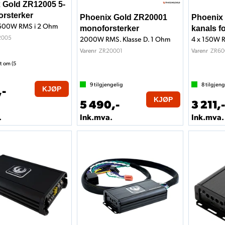
 Gold ZR12005 5-
orsterker
Phoenix Gold ZR20001
Phoenix
00W RMS i 2 Ohm
monoforsterker
kanals f
2005
2000W RMS. Klasse D. 1 Ohm
4 x 150W 
ZR20001
ZR60
Varenr
Varenr
t om (
5
9
tilgjengelig
8
tilgjeng
,-
KJØP
KJØP
5 490,-
3 211,
.
Ink.mva.
Ink.mva.