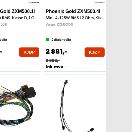
 Gold ZXM500.1i
Phoenix Gold ZXM500.4i
Mini, 500W RMS, Klasse D, 1 Ohm
Mini, 4x125W RMS i 2 Ohm, Klasse D
001I
ZXM5004I
Varenr
gelig
2
tilgjengelig
-
2 881,-
KJØP
KJØP
2 893,-
Ink.mva.