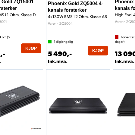
 Gold ZQ15001
Phoenix 
Phoenix Gold ZQ5004 4-
sterker
kanals f
kanals forsterker
 i 1 Ohm. Klasse D
High End, 
4x130W RMS i 2 Ohm. Klasse AB
5001
ZQ9
Varenr
ZQ5004
Varenr
t om (
5
Forventet
1
tilgjengelig
dager)
KJØP
KJØP
,-
5 490,-
13 090
.
Ink.mva.
Ink.mva.