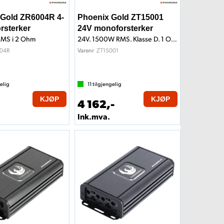
 Gold ZR6004R 4-
Phoenix Gold ZT15001
orsterker
24V monoforsterker
RMS i 2 Ohm
24V. 1500W RMS. Klasse D. 1 Ohm
04R
ZT15001
Varenr
elig
11
tilgjengelig
KJØP
KJØP
-
4 162,-
Ink.mva.