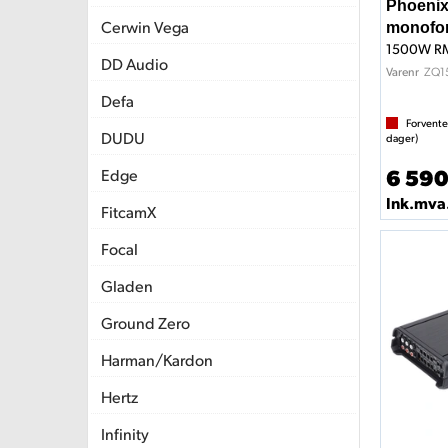
Phoenix
Cerwin Vega
monofor
1500W RMS
DD Audio
ZQ1
Varenr
Defa
Forvente
DUDU
dager)
6 590
Edge
Ink.mva
FitcamX
Focal
Gladen
Ground Zero
Harman/Kardon
Hertz
Infinity