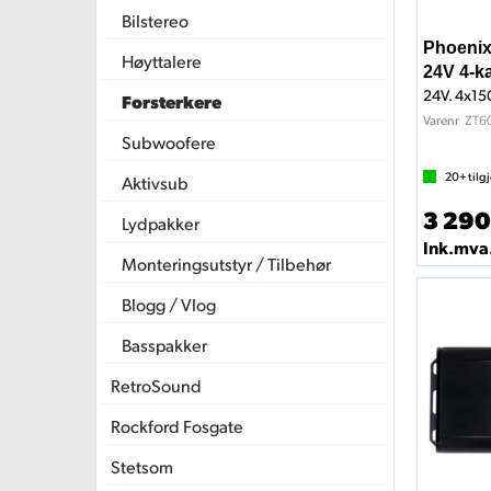
Bilstereo
Phoenix
Høyttalere
24V 4-k
24V. 4x15
Forsterkere
ZT6
Varenr
Subwoofere
20+
tilg
Aktivsub
3 290
Lydpakker
Ink.mva
Monteringsutstyr / Tilbehør
Blogg / Vlog
Basspakker
RetroSound
Rockford Fosgate
Stetsom