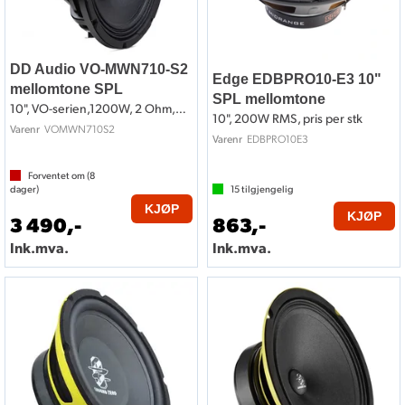
DD Audio VO-MWN710-S2
Edge EDBPRO10-E3 10"
mellomtone SPL
SPL mellomtone
10", VO-serien,1200W, 2 Ohm,pris per stk
10", 200W RMS, pris per stk
VOMWN710S2
Varenr
EDBPRO10E3
Varenr
Forventet om (
8
dager)
15
tilgjengelig
KJØP
KJØP
3 490,-
863,-
Ink.mva.
Ink.mva.