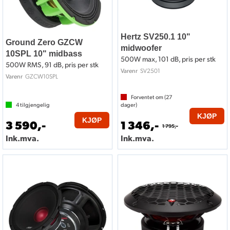
Hertz SV250.1 10"
Ground Zero GZCW
midwoofer
10SPL 10" midbass
500W max, 101 dB, pris per stk
500W RMS, 91 dB, pris per stk
SV2501
Varenr
GZCW10SPL
Varenr
Forventet om (
27
4
tilgjengelig
dager)
KJØP
KJØP
3 590,-
1 346,-
1 795,-
Ink.mva.
Ink.mva.