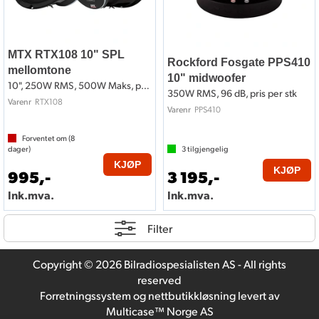
MTX RTX108 10" SPL
Rockford Fosgate PPS410
mellomtone
10" midwoofer
10", 250W RMS, 500W Maks, pris per stk
350W RMS, 96 dB, pris per stk
RTX108
Varenr
PPS410
Varenr
Forventet om (
8
dager)
3
tilgjengelig
KJØP
KJØP
995,-
3 195,-
Ink.mva.
Ink.mva.
Filter
Copyright © 2026 Bilradiospesialisten AS - All rights
reserved
Forretningssystem
og
nettbutikkløsning
levert av
Multicase™ Norge AS