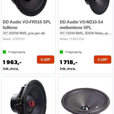
DD Audio VO-FR510 SPL
DD Audio VO-M210-S4
fulltone
mellomtone SPL
10", 500W RMS, pris per stk
10", 150W RMS, 300W Maks, pris per par
VOFR510
VOM210S4
Varenr
Varenr
11
tilgjengelig
7
tilgjengelig
KJØP
KJØP
1 963,-
1 718,-
Ink.mva.
Ink.mva.