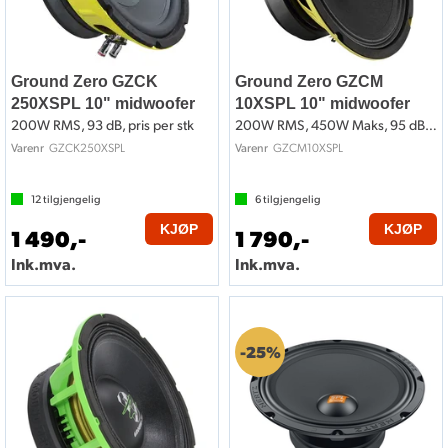
Ground Zero GZCK
Ground Zero GZCM
250XSPL 10" midwoofer
10XSPL 10" midwoofer
200W RMS, 93 dB, pris per stk
200W RMS, 450W Maks, 95 dB, pris per par
GZCK250XSPL
GZCM10XSPL
Varenr
Varenr
12
tilgjengelig
6
tilgjengelig
KJØP
KJØP
1 490,-
1 790,-
Ink.mva.
Ink.mva.
25%