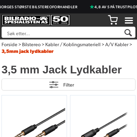
ORGES STØRSTE BILSTEREOFORHANDLER
4,8 AV 5 PÅ TRUSTPILOT
Forside
>
Bilstereo
>
Kabler / Koblingsmateriell
>
A/V Kabler
>
3,5mm jack lydkabler
3,5 mm Jack Lydkabler
Filter