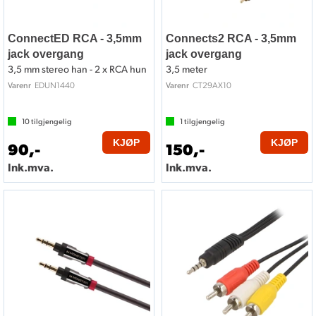
ConnectED RCA - 3,5mm
Connects2 RCA - 3,5mm
jack overgang
jack overgang
3,5 mm stereo han - 2 x RCA hun
3,5 meter
EDUN1440
CT29AX10
Varenr
Varenr
10
tilgjengelig
1
tilgjengelig
KJØP
KJØP
90,-
150,-
Ink.mva.
Ink.mva.