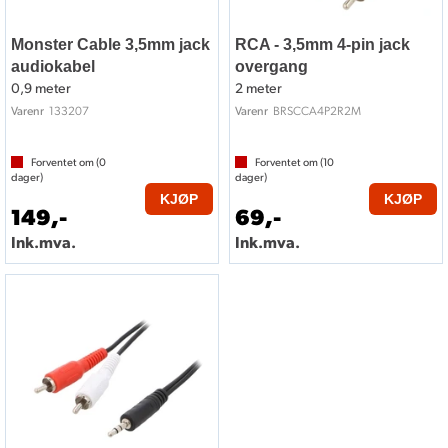
Monster Cable 3,5mm jack
RCA - 3,5mm 4-pin jack
audiokabel
overgang
0,9 meter
2 meter
133207
BRSCCA4P2R2M
Varenr
Varenr
Forventet om (
0
Forventet om (
10
dager)
dager)
KJØP
KJØP
149,-
69,-
Ink.mva.
Ink.mva.