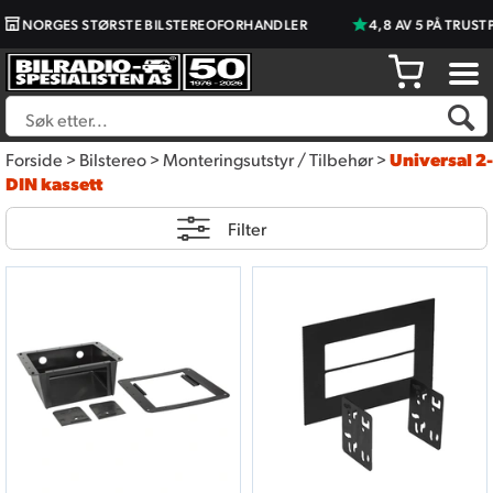
NORGES STØRSTE BILSTEREOFORHANDLER
4,8 AV 5 PÅ TRUST
Forside
>
Bilstereo
>
Monteringsutstyr / Tilbehør
>
Universal 2-
DIN kassett
Filter