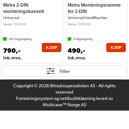
Metra 2-DIN
Metra Monteringsramme
monteringskassett
for 2-DIN
Universal
Universal/modifiserbar
959000
999999
Varenr
Varenr
20+
tilgjengelig
5
tilgjengelig
KJØP
KJØP
790,-
490,-
Ink.mva.
Ink.mva.
Filter
Copyright © 2026 Bilradiospesialisten AS - All rights
reserved
Forretningssystem
og
nettbutikkløsning
levert av
Multicase™ Norge AS