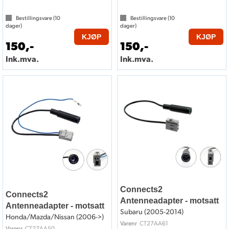
Bestillingsvare (
10
Bestillingsvare (
10
dager)
dager)
KJØP
KJØP
150,-
150,-
Ink.mva.
Ink.mva.
Connects2
Connects2
Antenneadapter - motsatt
Antenneadapter - motsatt
Subaru (2005-2014)
Honda/Mazda/Nissan (2006->)
CT27AA61
Varenr
CT27AA50
Varenr