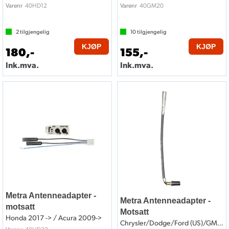
40HD12
40GM20
Varenr
Varenr
2
tilgjengelig
10
tilgjengelig
KJØP
KJØP
180,-
155,-
Ink.mva.
Ink.mva.
Metra Antenneadapter -
Metra Antenneadapter -
motsatt
Motsatt
Honda 2017 -> / Acura 2009->
Chrysler/Dodge/Ford (US)/GM/Jeep/Saab
40HD22