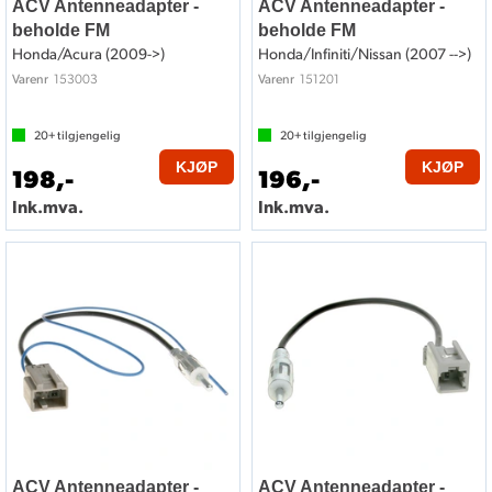
ACV Antenneadapter -
ACV Antenneadapter -
beholde FM
beholde FM
Honda/Acura (2009->)
Honda/Infiniti/Nissan (2007 -->)
153003
151201
Varenr
Varenr
20+
tilgjengelig
20+
tilgjengelig
KJØP
KJØP
198,-
196,-
Ink.mva.
Ink.mva.
ACV Antenneadapter -
ACV Antenneadapter -