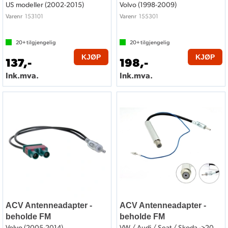
US modeller (2002-2015)
Volvo (1998-2009)
153101
155301
Varenr
Varenr
20+
tilgjengelig
20+
tilgjengelig
KJØP
KJØP
137,-
198,-
Ink.mva.
Ink.mva.
ACV Antenneadapter -
ACV Antenneadapter -
beholde FM
beholde FM
Volvo (2005-2014)
VW / Audi / Seat / Skoda ->2005 m/ISO