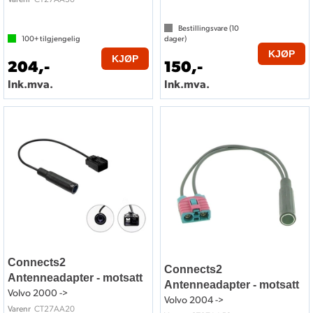
Bestillingsvare (
10
100+
tilgjengelig
dager)
KJØP
KJØP
204,-
150,-
Ink.mva.
Ink.mva.
Connects2
Connects2
Antenneadapter - motsatt
Antenneadapter - motsatt
Volvo 2000 ->
Volvo 2004 ->
CT27AA20
Varenr