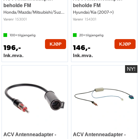
beholde FM
beholde FM
Honda/Mazda/Mitsubishi/Suzuki (2006->)
Hyundai/Kia (2007->)
153001
154301
Varenr
Varenr
100+
tilgjengelig
20+
tilgjengelig
KJØP
KJØP
196,-
146,-
Ink.mva.
Ink.mva.
ACV Antenneadapter -
ACV Antenneadapter -