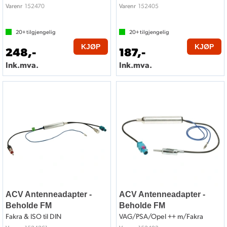
152470
152405
Varenr
Varenr
20+
tilgjengelig
20+
tilgjengelig
KJØP
KJØP
248,-
187,-
Ink.mva.
Ink.mva.
ACV Antenneadapter -
ACV Antenneadapter -
Beholde FM
Beholde FM
Fakra & ISO til DIN
VAG/PSA/Opel ++ m/Fakra