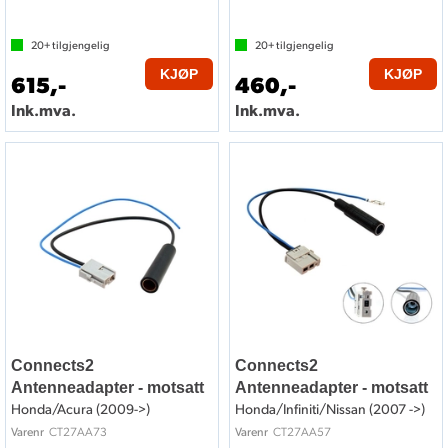
20+
tilgjengelig
20+
tilgjengelig
KJØP
KJØP
615,-
460,-
Ink.mva.
Ink.mva.
Connects2
Connects2
Antenneadapter - motsatt
Antenneadapter - motsatt
Honda/Acura (2009->)
Honda/Infiniti/Nissan (2007 ->)
CT27AA73
CT27AA57
Varenr
Varenr