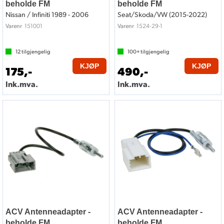
beholde FM
beholde FM
Nissan / Infiniti 1989 - 2006
Seat/Skoda/VW (2015-2022)
151001
1524-29-1
Varenr
Varenr
12
tilgjengelig
100+
tilgjengelig
KJØP
KJØP
175,-
490,-
Ink.mva.
Ink.mva.
ACV Antenneadapter -
ACV Antenneadapter -
beholde FM
beholde FM