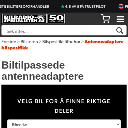
BILSTEREOFORHANDLER
4,8 AV 5 PÅ TRUSTPILOT
PRISJA
Forside
>
Bilstereo
>
Bilspesifikt tilbehør
>
Antenneadaptere
bilspesifikk
Biltilpassede
antenneadaptere
VELG BIL FOR Å FINNE RIKTIGE
DELER