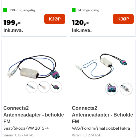
100+
tilgjengelig
14
tilgjengelig
KJØP
KJØP
199,-
120,-
Ink.mva.
Ink.mva.
Connects2
Connects2
Antenneadapter - beholde
Antenneadapter - Beholde
FM
FM
Seat/Skoda/VW 2015 ->
VAG/Ford m/smal dobbel Fakra
CT27AA145
CT27AA56
Varenr
Varenr