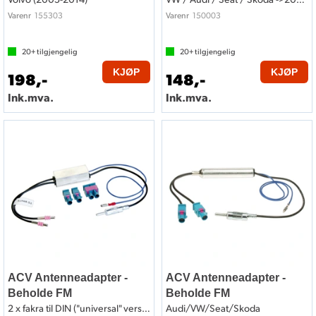
155303
150003
Varenr
Varenr
20+
tilgjengelig
20+
tilgjengelig
KJØP
KJØP
198,-
148,-
Ink.mva.
Ink.mva.
ACV Antenneadapter -
ACV Antenneadapter -
Beholde FM
Beholde FM
2 x fakra til DIN ("universal" versjon)
Audi/VW/Seat/Skoda