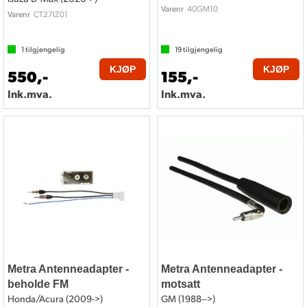
40GM10
Varenr
CT27IZ01
Varenr
1
tilgjengelig
19
tilgjengelig
KJØP
KJØP
550,-
155,-
Ink.mva.
Ink.mva.
Metra Antenneadapter -
Metra Antenneadapter -
beholde FM
motsatt
Honda/Acura (2009->)
GM (1988-->)