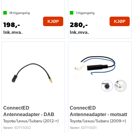
18
tilgjengelig
1
tilgjengelig
KJØP
KJØP
198,-
280,-
Ink.mva.
Ink.mva.
ConnectED
ConnectED
Antenneadapter - DAB
Antenneadapter - motsatt
Toyota/Lexus/Subaru (2012->)
Toyota/Lexus/Subaru (2009->)
EDTY5002
EDTY5001
Varenr
Varenr