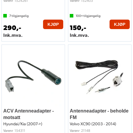
1524261
152403
Varenr
Varenr
7
tilgjengelig
100+
tilgjengelig
KJØP
KJØP
290,-
150,-
Ink.mva.
Ink.mva.
ACV Antenneadapter -
Antenneadapter - beholde
motsatt
FM
Hyundai/Kia (2007->)
Volvo XC90 (2003 - 2014)
154311
21148
Varenr
Varenr