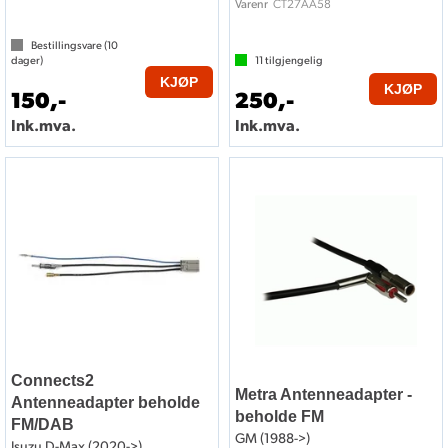
CT27AA58
Varenr
Bestillingsvare (
10
dager)
11
tilgjengelig
KJØP
KJØP
150,-
250,-
Ink.mva.
Ink.mva.
Connects2
Metra Antenneadapter -
Antenneadapter beholde
beholde FM
FM/DAB
GM (1988->)
Isuzu D-Max (2020->)