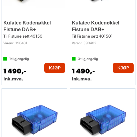
Kufatec Kodenøkkel
Kufatec Kodenøkkel
Fistune DAB+
Fistune DAB+
Til Fistune sett 40150
Til Fistune sett 401501
390401
390402
Varenr
Varenr
1
tilgjengelig
3
tilgjengelig
KJØP
KJØP
1 490,-
1 490,-
Ink.mva.
Ink.mva.