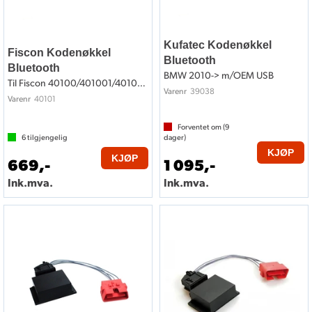
Kufatec Kodenøkkel
Fiscon Kodenøkkel
Bluetooth
Bluetooth
BMW 2010-> m/OEM USB
Til Fiscon 40100/401001/401002
39038
Varenr
40101
Varenr
Forventet om (
9
6
tilgjengelig
dager)
KJØP
KJØP
669,-
1 095,-
Ink.mva.
Ink.mva.