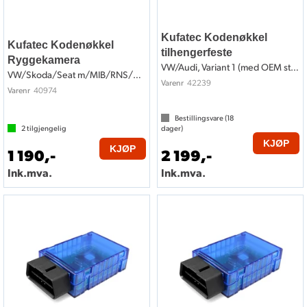
Kufatec Kodenøkkel
Kufatec Kodenøkkel
tilhengerfeste
Ryggekamera
VW/Audi, Variant 1 (med OEM styreenhet)
VW/Skoda/Seat m/MIB/RNS/RCD (Low kamera)
42239
Varenr
40974
Varenr
Bestillingsvare (
18
2
tilgjengelig
dager)
KJØP
KJØP
1 190,-
2 199,-
Ink.mva.
Ink.mva.