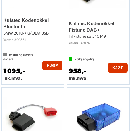
Kufatec Kodenøkkel
Kufatec Kodenøkkel
Bluetooth
Fistune DAB+
BMW 2010-> u/OEM USB
Til Fistune sett 40149
390381
Varenr
37826
Varenr
Bestillingsvare (
9
dager)
2
tilgjengelig
KJØP
KJØP
1 095,-
958,-
Ink.mva.
Ink.mva.