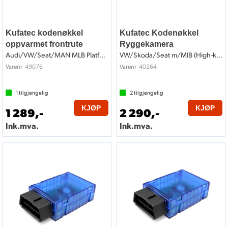
Kufatec kodenøkkel
Kufatec Kodenøkkel
oppvarmet frontrute
Ryggekamera
Audi/VW/Seat/MAN MLB Platform
VW/Skoda/Seat m/MIB (High-kamera)
49076
40264
Varenr
Varenr
1
tilgjengelig
2
tilgjengelig
KJØP
KJØP
1 289,-
2 290,-
Ink.mva.
Ink.mva.