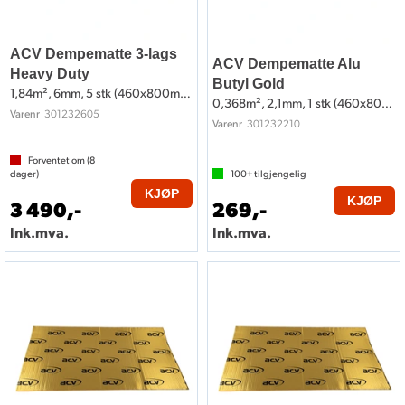
ACV Dempematte 3-lags
ACV Dempematte Alu
Heavy Duty
Butyl Gold
1,84m², 6mm, 5 stk (460x800mm)
0,368m², 2,1mm, 1 stk (460x800mm)
301232605
Varenr
301232210
Varenr
Forventet om (
8
dager)
100+
tilgjengelig
KJØP
KJØP
3 490,-
269,-
Ink.mva.
Ink.mva.