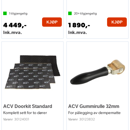
1
tilgjengelig
20+
tilgjengelig
KJØP
KJØP
4 449,-
1 890,-
Ink.mva.
Ink.mva.
ACV Doorkit Standard
ACV Gummirulle 32mm
Komplett sett for to dører
For pålegging av dempematte
30124001
30123832
Varenr
Varenr