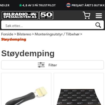
4,8 AV 5 PÅ TRUSTPILOT
PRISJAKT ÅRETS BUTIKK 2023 & 2
Forside
>
Bilstereo
>
Monteringsutstyr / Tilbehør
>
Støydemping
Støydemping
Filter