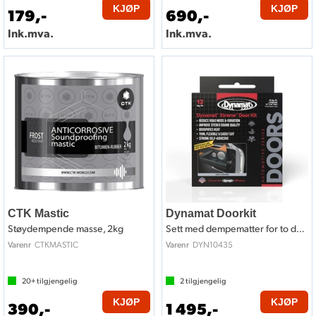
KJØP
KJØP
179,-
690,-
Ink.mva.
Ink.mva.
CTK Mastic
Dynamat Doorkit
Støydempende masse, 2kg
Sett med dempematter for to dører
CTKMASTIC
DYN10435
Varenr
Varenr
20+
tilgjengelig
2
tilgjengelig
KJØP
KJØP
390,-
1 495,-