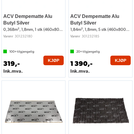
ACV Dempematte Alu
ACV Dempematte Alu
Butyl Silver
Butyl Silver
0,368m², 1,8mm, 1 stk (460x800mm)
1,84m², 1,8mm, 5 stk (460x800mm)
301232180
301232185
Varenr
Varenr
100+
tilgjengelig
20+
tilgjengelig
KJØP
KJØP
319,-
1 390,-
Ink.mva.
Ink.mva.