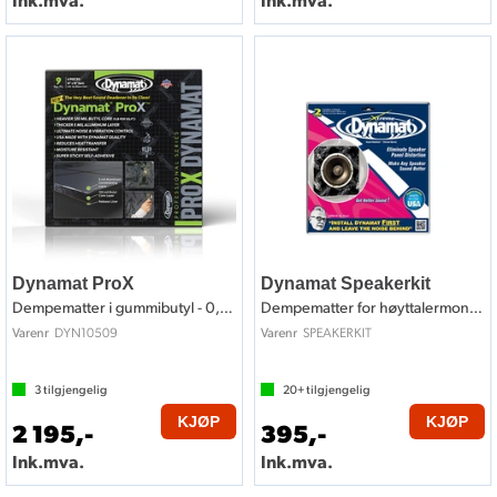
Dynamat ProX
Dynamat Speakerkit
Dempematter i gummibutyl - 0,84m2
Dempematter for høyttalermontering
DYN10509
SPEAKERKIT
Varenr
Varenr
3
tilgjengelig
20+
tilgjengelig
KJØP
KJØP
2 195,-
395,-
Ink.mva.
Ink.mva.