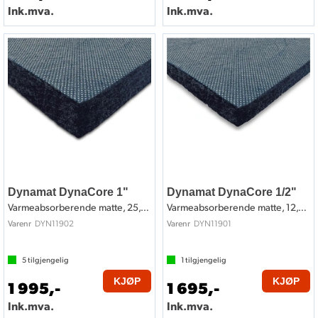
Ink.mva.
Ink.mva.
Dynamat DynaCore 1"
Dynamat DynaCore 1/2"
Varmeabsorberende matte, 25,4mm, 1,1m2
Varmeabsorberende matte, 12,7mm, 1,1m2
DYN11902
DYN11901
Varenr
Varenr
5
tilgjengelig
1
tilgjengelig
KJØP
KJØP
1 995,-
1 695,-
Ink.mva.
Ink.mva.