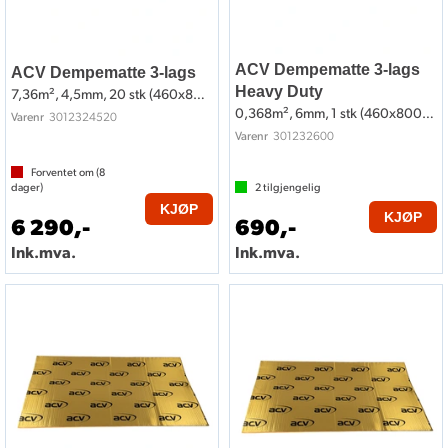
ACV Dempematte 3-lags
ACV Dempematte 3-lags
Heavy Duty
7,36m², 4,5mm, 20 stk (460x800mm)
0,368m², 6mm, 1 stk (460x800mm)
3012324520
Varenr
301232600
Varenr
Forventet om (
8
dager)
2
tilgjengelig
KJØP
KJØP
6 290,-
690,-
Ink.mva.
Ink.mva.