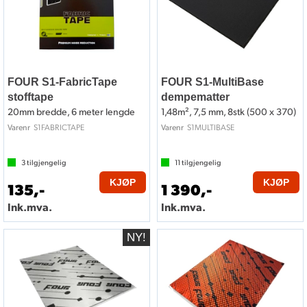
FOUR S1-FabricTape
FOUR S1-MultiBase
stofftape
dempematter
20mm bredde, 6 meter lengde
1,48m², 7,5 mm, 8stk (500 x 370)
S1FABRICTAPE
S1MULTIBASE
Varenr
Varenr
3
tilgjengelig
11
tilgjengelig
KJØP
KJØP
135,-
1 390,-
Ink.mva.
Ink.mva.