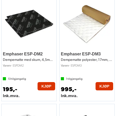
Emphaser ESP-DM2
Emphaser ESP-DM3
Dempematte med skum, 4,5mm, 20x20cm 2stk
Dempematte polyester, 17mm, 200x46cm
ESPDM2
ESPDM3
Varenr
Varenr
13
tilgjengelig
1
tilgjengelig
KJØP
KJØP
195,-
995,-
Ink.mva.
Ink.mva.