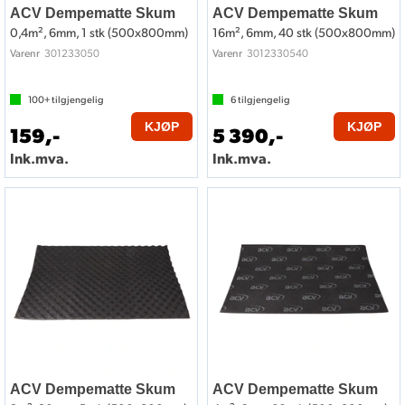
ACV Dempematte Skum
ACV Dempematte Skum
0,4m², 6mm, 1 stk (500x800mm)
16m², 6mm, 40 stk (500x800mm)
301233050
3012330540
Varenr
Varenr
100+
tilgjengelig
6
tilgjengelig
KJØP
KJØP
159,-
5 390,-
Ink.mva.
Ink.mva.
ACV Dempematte Skum
ACV Dempematte Skum