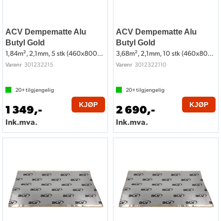
ACV Dempematte Alu
ACV Dempematte Alu
Butyl Gold
Butyl Gold
1,84m², 2,1mm, 5 stk (460x800mm)
3,68m², 2,1mm, 10 stk (460x800mm)
301232215
3012322110
Varenr
Varenr
20+
tilgjengelig
20+
tilgjengelig
KJØP
KJØP
1 349,-
2 690,-
Ink.mva.
Ink.mva.