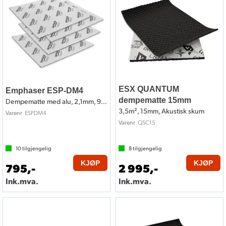
ESX QUANTUM
Emphaser ESP-DM4
dempematte 15mm
Dempematte med alu, 2,1mm, 90x30cm, 4stk
3,5m², 15mm, Akustisk skum
ESPDM4
Varenr
QSC15
Varenr
10
tilgjengelig
8
tilgjengelig
KJØP
KJØP
795,-
2 995,-
Ink.mva.
Ink.mva.