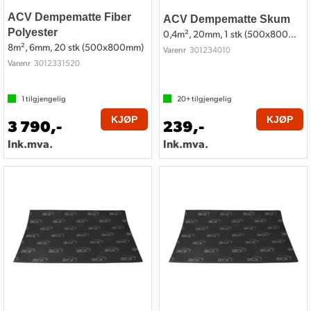
ACV Dempematte Fiber
ACV Dempematte Skum
Polyester
0,4m², 20mm, 1 stk (500x800mm)
8m², 6mm, 20 stk (500x800mm)
301234010
Varenr
3012331520
Varenr
1
tilgjengelig
20+
tilgjengelig
KJØP
KJØP
3 790,-
239,-
Ink.mva.
Ink.mva.