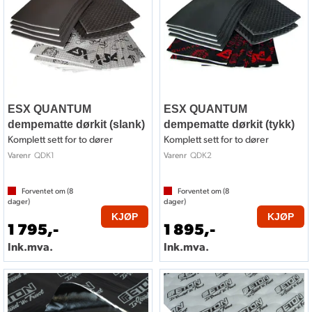
ESX QUANTUM
ESX QUANTUM
dempematte dørkit (slank)
dempematte dørkit (tykk)
Komplett sett for to dører
Komplett sett for to dører
QDK1
QDK2
Varenr
Varenr
Forventet om (
8
Forventet om (
8
dager)
dager)
KJØP
KJØP
1 795,-
1 895,-
Ink.mva.
Ink.mva.