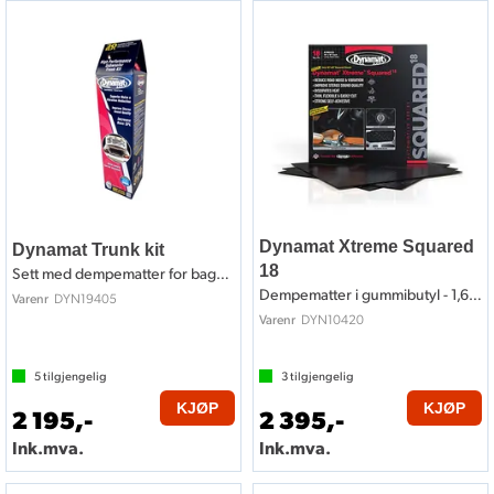
Dynamat Xtreme Squared
Dynamat Trunk kit
18
Sett med dempematter for bagasjerom
Dempematter i gummibutyl - 1,67m2
DYN19405
Varenr
DYN10420
Varenr
5
tilgjengelig
3
tilgjengelig
KJØP
KJØP
2 195,-
2 395,-
Ink.mva.
Ink.mva.