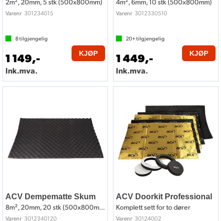
2m², 20mm, 5 stk (500x800mm)
4m², 6mm, 10 stk (500x800mm)
301234015
3012330510
Varenr
Varenr
8
tilgjengelig
20+
tilgjengelig
KJØP
KJØP
1 149,-
1 449,-
Ink.mva.
Ink.mva.
ACV Dempematte Skum
ACV Doorkit Professional
8m², 20mm, 20 stk (500x800mm)
Komplett sett for to dører
3012340120
30124002
Varenr
Varenr