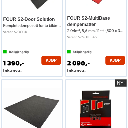
FOUR S2-MultiBase
FOUR S2-Door Solution
dempematter
Komplett dempesett for to bildører
2,04m², 5,5 mm, 11stk (500 x 370)
S2DOOR
Varenr
S2MULTIBASE
Varenr
16
tilgjengelig
8
tilgjengelig
KJØP
KJØP
1 390,-
2 090,-
Ink.mva.
Ink.mva.