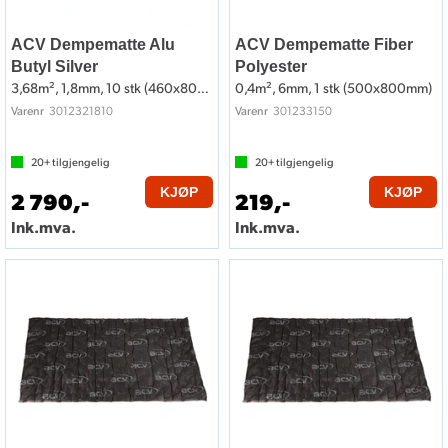
ACV Dempematte Alu
ACV Dempematte Fiber
Butyl Silver
Polyester
3,68m², 1,8mm, 10 stk (460x800mm)
0,4m², 6mm, 1 stk (500x800mm)
3012321810
301233150
Varenr
Varenr
20+
tilgjengelig
20+
tilgjengelig
KJØP
KJØP
2 790,-
219,-
Ink.mva.
Ink.mva.