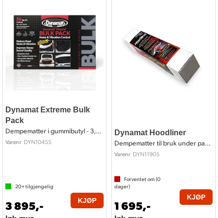
Dynamat Extreme Bulk
Pack
Dempematter i gummibutyl - 3,34m2
Dynamat Hoodliner
DYN10455
Varenr
Dempematter til bruk under panser
DYN11905
Varenr
Forventet om (
0
20+
tilgjengelig
dager)
KJØP
KJØP
3 895,-
1 695,-
Ink.mva.
Ink.mva.