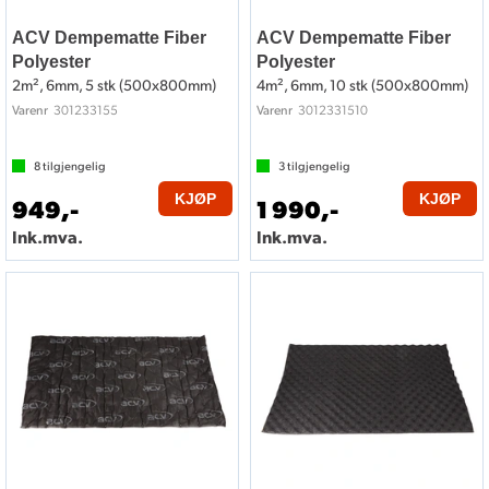
ACV Dempematte Fiber
ACV Dempematte Fiber
Polyester
Polyester
2m², 6mm, 5 stk (500x800mm)
4m², 6mm, 10 stk (500x800mm)
301233155
3012331510
Varenr
Varenr
8
tilgjengelig
3
tilgjengelig
KJØP
KJØP
949,-
1 990,-
Ink.mva.
Ink.mva.