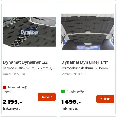
Dynamat Dynaliner 1/2"
Dynamat Dynaliner 1/4"
Termoakustisk skum, 12,7mm, 1,11m2
Termoakustisk skum, 6,35mm, 1,11m2
DYN11103
DYN11102
Varenr
Varenr
Forventet om (
8
dager)
6
tilgjengelig
KJØP
KJØP
2 195,-
1 695,-
Ink.mva.
Ink.mva.