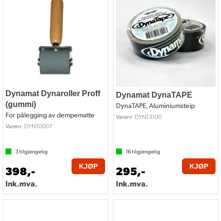
Dynamat Dynaroller Proff
Dynamat DynaTAPE
(gummi)
DynaTAPE, Aluminiumsteip
For pålegging av dempematte
DYN13100
Varenr
DYN10007
Varenr
3
tilgjengelig
16
tilgjengelig
KJØP
KJØP
398,-
295,-
Ink.mva.
Ink.mva.