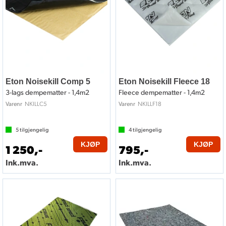
Eton Noisekill Comp 5
Eton Noisekill Fleece 18
3-lags dempematter - 1,4m2
Fleece dempematter - 1,4m2
NKILLC5
NKILLF18
Varenr
Varenr
5
tilgjengelig
4
tilgjengelig
KJØP
KJØP
1 250,-
795,-
Ink.mva.
Ink.mva.