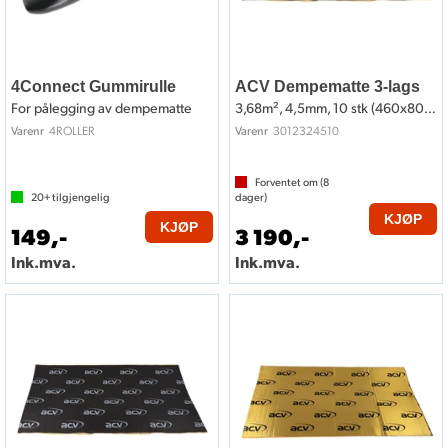
4Connect Gummirulle
ACV Dempematte 3-lags
For pålegging av dempematte
3,68m², 4,5mm, 10 stk (460x800mm)
4ROLLER
3012324510
Varenr
Varenr
Forventet om (
8
20+
tilgjengelig
dager)
KJØP
KJØP
149,-
3 190,-
Ink.mva.
Ink.mva.