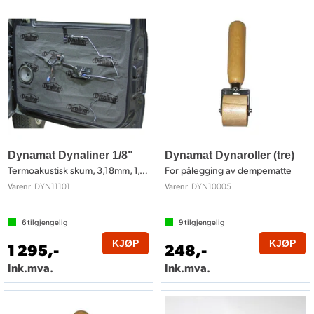
Dynamat Dynaliner 1/8"
Dynamat Dynaroller (tre)
Termoakustisk skum, 3,18mm, 1,11m2
For pålegging av dempematte
DYN11101
DYN10005
Varenr
Varenr
6
tilgjengelig
9
tilgjengelig
KJØP
KJØP
1 295,-
248,-
Ink.mva.
Ink.mva.