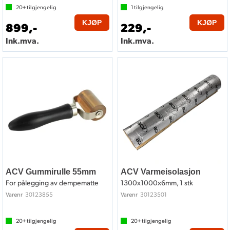
20+
tilgjengelig
1
tilgjengelig
KJØP
KJØP
899,-
229,-
Ink.mva.
Ink.mva.
ACV Gummirulle 55mm
ACV Varmeisolasjon
For pålegging av dempematte
1300x1000x6mm, 1 stk
30123855
30123501
Varenr
Varenr
20+
tilgjengelig
20+
tilgjengelig