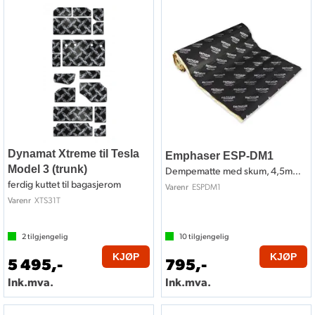
Dynamat Xtreme til Tesla
Emphaser ESP-DM1
Model 3 (trunk)
Dempematte med skum, 4,5mm, 200x46cm
ferdig kuttet til bagasjerom
ESPDM1
Varenr
XTS31T
Varenr
2
tilgjengelig
10
tilgjengelig
KJØP
KJØP
5 495,-
795,-
Ink.mva.
Ink.mva.