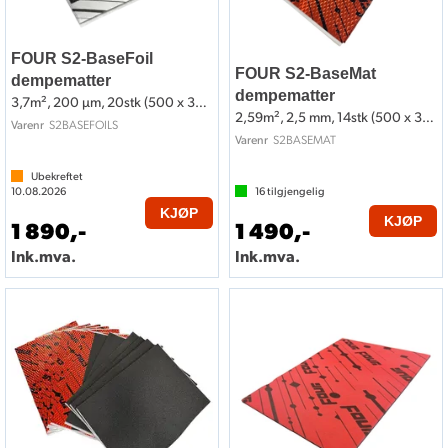
FOUR S2-BaseFoil
FOUR S2-BaseMat
dempematter
dempematter
3,7m², 200 µm, 20stk (500 x 370)
2,59m², 2,5 mm, 14stk (500 x 370)
S2BASEFOILS
Varenr
S2BASEMAT
Varenr
Ubekreftet
10.08.2026
16
tilgjengelig
KJØP
KJØP
1 890,-
1 490,-
Ink.mva.
Ink.mva.