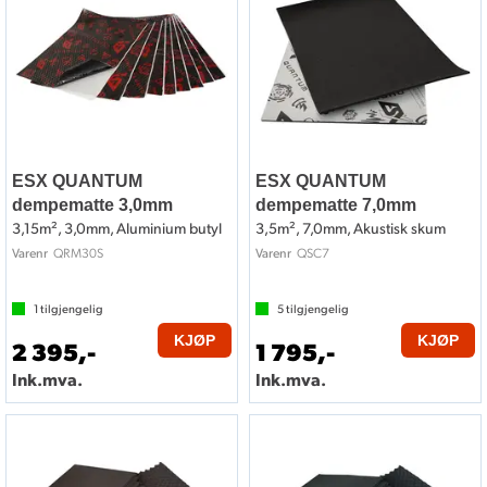
ESX QUANTUM
ESX QUANTUM
dempematte 3,0mm
dempematte 7,0mm
3,15m², 3,0mm, Aluminium butyl
3,5m², 7,0mm, Akustisk skum
QRM30S
QSC7
Varenr
Varenr
1
tilgjengelig
5
tilgjengelig
KJØP
KJØP
2 395,-
1 795,-
Ink.mva.
Ink.mva.