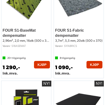
FOUR S1-BaseMat
FOUR S1-Fabric
dempematter
dempematter
2,96m², 2,0 mm, 16stk (500 x 370)
3,7m², 5,5 mm, 20stk (500 x 370)
S1BASEMAT
S1FABRICS
Varenr
Varenr
20+
tilgjengelig
8
tilgjengelig
KJØP
KJØP
1 290,-
1 090,-
Ink.mva.
Ink.mva.