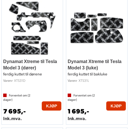
Dynamat Xtreme til Tesla
Dynamat Xtreme til Tesla
Model 3 (dører)
Model 3 (luke)
ferdig kuttet til dørene
ferdig kuttet til bakluke
XTS31D
XTS31L
Varenr
Varenr
Forventet om (
2
Forventet om (
2
dager)
dager)
KJØP
KJØP
7 695,-
1 695,-
Ink.mva.
Ink.mva.