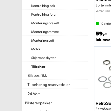
Kontrollring bak
410
Varenr
Kontrollring foran
Monteringsbrakett
10
tilgje
59,-
Monteringsramme
Ink.mva
Monteringssett
Motor
Skjermbeskytter
Tilbehør
Bilspesifikk
Tilbehør og reservedeler
24-Volt
Bilstereopakker
RetroSo
RetroSoun