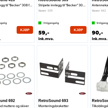
Sorte innlegg til "Becker" 308 front
Stripete innlegg til "Becker" 308 front
Antenneka
509
662
Varenr
Varenr
ngelig
3
tilgjengelig
6
tilgjeng
KJØP
KJØP
59,-
90,-
.
Ink.mva.
Ink.mva.
und 692
RetroSound 693
RetroSo
d muttere og skiver
Monteringsbraketter
Tilkoblings