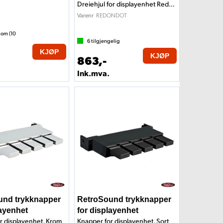
Dreiehjul for displayenhet Redondo
REDONDOT
Varenr
 om (
10
6
tilgjengelig
KJØP
KJØP
863,-
Ink.mva.
und trykknapper
RetroSound trykknapper
layenhet
for displayenhet
r displayenhet, Krom
Knapper for displayenhet, Sort