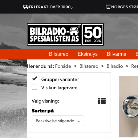
FRI FRAKT OVER 1000,-
NORGES STØ
Bilstereo
Ekstralys
Bilvarme
B
Her er du nå:
Forside
>
Bilstereo
>
Bilradio
>
Re
Grupper varianter
Vis kun lagervare
Velg visning:
Sorter på
Beskrivelse stigende