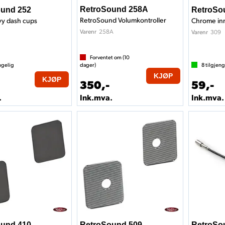
RetroSound 258A
und 252
RetroSo
RetroSound Volumkontroller
y dash cups
258A
Varenr
309
Varenr
Forventet om (
10
ngelig
dager)
8
tilgjeng
KJØP
KJØP
350,-
59,-
.
Ink.mva.
Ink.mva.
und 410
RetroSound 509
RetroSo