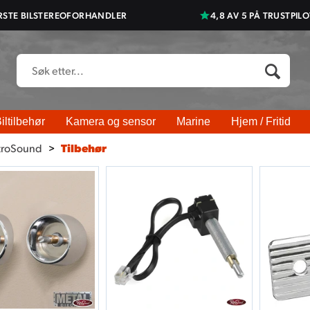
RSTE BILSTEREOFORHANDLER
4,8 AV 5 PÅ TRUSTPILO
iltilbehør
Kamera og sensor
Marine
Hjem / Fritid
troSound
>
Tilbehør