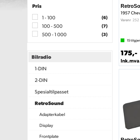
Pris
RetroSo
1957 Chev
1 - 100
(6)
252
Varenr
100 - 500
(7)
500 - 1 000
(3)
15
tilgje
175,-
Bilradio
Ink.mva
1-DIN
2-DIN
Spesialtilpasset
RetroSound
Adapterkabel
Display
Frontplate
RetroSo