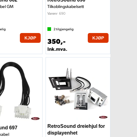
bel GM
Tilkoblingskabelsett
690
Varenr
elig
2
tilgjengelig
KJØP
KJØP
350,-
Ink.mva.
RetroSound dreiehjul for
und 697
displayenhet
kabel