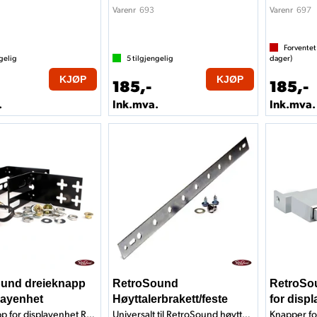
693
697
Varenr
Varenr
Forventet
gelig
5
tilgjengelig
dager)
KJØP
KJØP
185,-
185,-
.
Ink.mva.
Ink.mva.
und dreieknapp
RetroSound
RetroSo
layenhet
Høyttalerbrakett/feste
for disp
Dreieknapp for displayenhet Redondo
Universalt til RetroSound høyttalere
Knapper fo