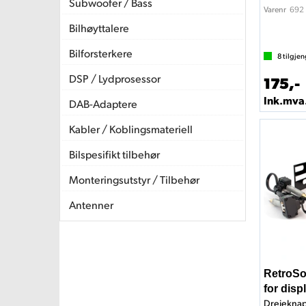
Subwoofer / Bass
692
Varenr
Bilhøyttalere
Bilforsterkere
8
tilgjen
DSP / Lydprosessor
175,-
Ink.mva
DAB-Adaptere
Kabler / Koblingsmateriell
Bilspesifikt tilbehør
Monteringsutstyr / Tilbehør
Antenner
RetroSo
for disp