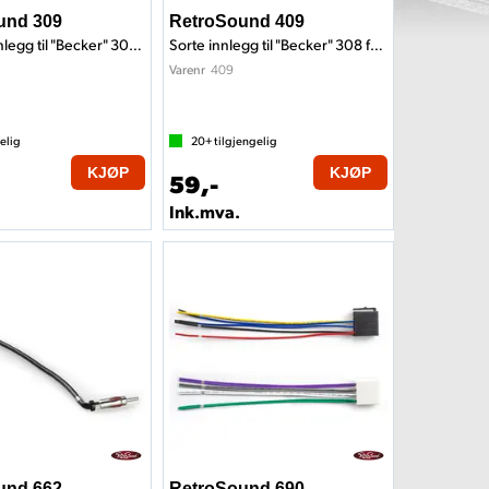
und 309
RetroSound 409
Chrome innlegg til "Becker" 308 front
Sorte innlegg til "Becker" 308 front
409
Varenr
elig
20+
tilgjengelig
KJØP
KJØP
59,-
Ink.mva.
und 662
RetroSound 690